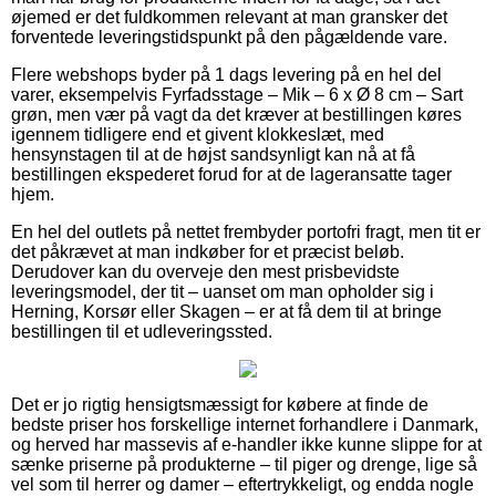
øjemed er det fuldkommen relevant at man gransker det
forventede leveringstidspunkt på den pågældende vare.
Flere webshops byder på 1 dags levering på en hel del
varer, eksempelvis Fyrfadsstage – Mik – 6 x Ø 8 cm – Sart
grøn, men vær på vagt da det kræver at bestillingen køres
igennem tidligere end et givent klokkeslæt, med
hensynstagen til at de højst sandsynligt kan nå at få
bestillingen ekspederet forud for at de lageransatte tager
hjem.
En hel del outlets på nettet frembyder portofri fragt, men tit er
det påkrævet at man indkøber for et præcist beløb.
Derudover kan du overveje den mest prisbevidste
leveringsmodel, der tit – uanset om man opholder sig i
Herning, Korsør eller Skagen – er at få dem til at bringe
bestillingen til et udleveringssted.
Det er jo rigtig hensigtsmæssigt for købere at finde de
bedste priser hos forskellige internet forhandlere i Danmark,
og herved har massevis af e-handler ikke kunne slippe for at
sænke priserne på produkterne – til piger og drenge, lige så
vel som til herrer og damer – eftertrykkeligt, og endda nogle