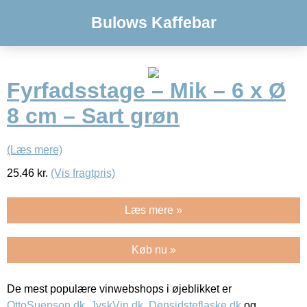
Bulows Kaffebar
Fyrfadsstage – Mik – 6 x Ø
8 cm – Sart grøn
(Læs mere)
25.46
kr.
(Vis fragtpris)
Læs mere »
Køb nu »
De mest populære vinwebshops i øjeblikket er
OttoSuenson.dk
,
JyskVin.dk
,
Densidsteflaske.dk
og