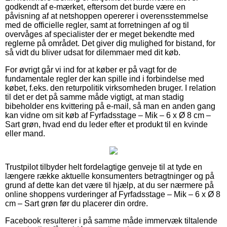
godkendt af e-mærket, eftersom det burde være en
påvisning af at netshoppen opererer i overensstemmelse
med de officielle regler, samt at forretningen af og til
overvåges af specialister der er meget bekendte med
reglerne på området. Det giver dig mulighed for bistand, for
så vidt du bliver udsat for dilemmaer med dit køb.
For øvrigt går vi ind for at køber er på vagt for de
fundamentale regler der kan spille ind i forbindelse med
købet, f.eks. den returpolitik virksomheden bruger. I relation
til det er det på samme måde vigtigt, at man stadig
bibeholder ens kvittering på e-mail, så man en anden gang
kan vidne om sit køb af Fyrfadsstage – Mik – 6 x Ø 8 cm –
Sart grøn, hvad end du leder efter et produkt til en kvinde
eller mand.
Trustpilot tilbyder helt fordelagtige genveje til at tyde en
længere række aktuelle konsumenters betragtninger og på
grund af dette kan det være til hjælp, at du ser nærmere på
online shoppens vurderinger af Fyrfadsstage – Mik – 6 x Ø 8
cm – Sart grøn før du placerer din ordre.
Facebook resulterer i på samme måde immervæk tiltalende