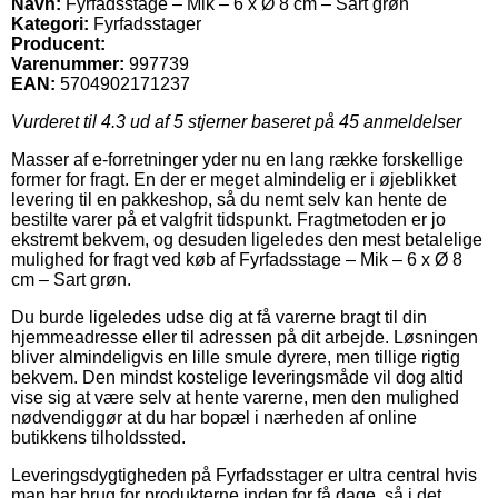
Navn:
Fyrfadsstage – Mik – 6 x Ø 8 cm – Sart grøn
Kategori:
Fyrfadsstager
Producent:
Varenummer:
997739
EAN:
5704902171237
Vurderet til
4.3
ud af 5 stjerner baseret på
45
anmeldelser
Masser af e-forretninger yder nu en lang række forskellige
former for fragt. En der er meget almindelig er i øjeblikket
levering til en pakkeshop, så du nemt selv kan hente de
bestilte varer på et valgfrit tidspunkt. Fragtmetoden er jo
ekstremt bekvem, og desuden ligeledes den mest betalelige
mulighed for fragt ved køb af Fyrfadsstage – Mik – 6 x Ø 8
cm – Sart grøn.
Du burde ligeledes udse dig at få varerne bragt til din
hjemmeadresse eller til adressen på dit arbejde. Løsningen
bliver almindeligvis en lille smule dyrere, men tillige rigtig
bekvem. Den mindst kostelige leveringsmåde vil dog altid
vise sig at være selv at hente varerne, men den mulighed
nødvendiggør at du har bopæl i nærheden af online
butikkens tilholdssted.
Leveringsdygtigheden på Fyrfadsstager er ultra central hvis
man har brug for produkterne inden for få dage, så i det