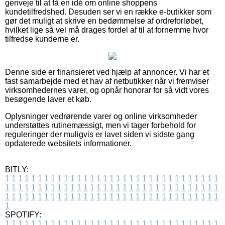
genveje til at få en idé om online shoppens
kundetilfredshed. Desuden ser vi en række e-butikker som
gør det muligt at skrive en bedømmelse af ordreforløbet,
hvilket lige så vel må drages fordel af til at fornemme hvor
tilfredse kunderne er.
Denne side er finansieret ved hjælp af annoncer. Vi har et
fast samarbejde med et hav af netbutikker når vi fremviser
virksomhedernes varer, og opnår honorar for så vidt vores
besøgende laver et køb.
Oplysninger vedrørende varer og online virksomheder
understøttes rutinemæssigt, men vi tager forbehold for
reguleringer der muligvis er lavet siden vi sidste gang
opdaterede websitets informationer.
BITLY:
1
1
1
1
1
1
1
1
1
1
1
1
1
1
1
1
1
1
1
1
1
1
1
1
1
1
1
1
1
1
1
1
1
1
1
1
1
1
1
1
1
1
1
1
1
1
1
1
1
1
1
1
1
1
1
1
1
1
1
1
1
1
1
1
1
1
1
1
1
1
1
1
1
1
1
1
1
1
1
1
1
1
1
1
1
1
1
1
1
1
1
1
1
1
1
1
1
1
1
1
SPOTIFY:
1
1
1
1
1
1
1
1
1
1
1
1
1
1
1
1
1
1
1
1
1
1
1
1
1
1
1
1
1
1
1
1
1