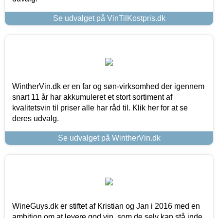
Se udvalget på VinTilKostpris.dk
WintherVin.dk er en far og søn-virksomhed der igennem
snart 11 år har akkumuleret et stort sortiment af
kvalitetsvin til priser alle har råd til. Klik her for at se
deres udvalg.
Se udvalget på WintherVin.dk
WineGuys.dk er stiftet af Kristian og Jan i 2016 med en
ambition om at levere god vin, som de selv kan stå inde