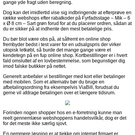
gange yde fragt uden beregning.
Dog kan det imidlertid vise sig indbringende at efterprøve en
række webshops efter rabatkoder på Fyrfadsstage – Mik – 6
x Ø 8 cm – Sart grøn forud for at du placerer ordren, sådan at
du er sikker på at indhente den mest betalelige pris.
Du bør blot være obs på, at såfremt en online shop
frembyder bedst i test varer for en udsalgspris der virker
utopisk letkøbt, så burde det mange gange være et
kendetegn på en fup online shop. Kortbestillinger er i hvert
fald omsluttet af en lovbestemmelse, som begunstiger dig
imod falske butikker på nettet.
Generelt anbefaler vi bestillinger med kort eller betalinger
med mobilen. Som et alternativ bør du bruge en
afbetalingsordning fra eksempelvis ViaBill, forudsat du
gerne vil afdrage betalingen over et længere tidsrum.
Forinden nogen shopper hos en e-forretning kunne man
reelt gennemlæse webshoppens handelsvilkår, dog er det
for det meste ikke særlig sjovt.
En nemmere løsning er at tjekke om internet firmaet er