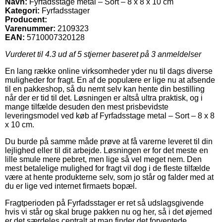
Navn:
Fyrfadsstage metal – Sort – 8 x 8 x 10 cm
Kategori:
Fyrfadsstager
Producent:
Varenummer:
2109323
EAN:
5710007320128
Vurderet til
4.3
ud af 5 stjerner baseret på
3
anmeldelser
En lang række online virksomheder yder nu til dags diverse
muligheder for fragt. En af de populære er lige nu at afsende
til en pakkeshop, så du nemt selv kan hente din bestilling
når der er tid til det. Løsningen er altså ultra praktisk, og i
mange tilfælde desuden den mest prisbevidste
leveringsmodel ved køb af Fyrfadsstage metal – Sort – 8 x 8
x 10 cm.
Du burde på samme måde prøve at få varerne leveret til din
lejlighed eller til dit arbejde. Løsningen er for det meste en
lille smule mere pebret, men lige så vel meget nem. Den
mest betalelige mulighed for fragt vil dog i de fleste tilfælde
være at hente produkterne selv, som jo står og falder med at
du er lige ved internet firmaets bopæl.
Fragtperioden på Fyrfadsstager er ret så udslagsgivende
hvis vi står og skal bruge pakken nu og her, så i det øjemed
er det særdeles centralt at man finder det forventede