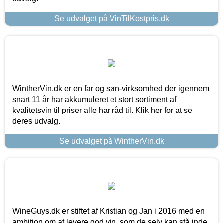
Se udvalget på VinTilKostpris.dk
WintherVin.dk er en far og søn-virksomhed der igennem
snart 11 år har akkumuleret et stort sortiment af
kvalitetsvin til priser alle har råd til. Klik her for at se
deres udvalg.
Se udvalget på WintherVin.dk
WineGuys.dk er stiftet af Kristian og Jan i 2016 med en
ambition om at levere god vin, som de selv kan stå inde