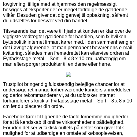
lovgivning, tillige med at hjemmesiden regelmæssigt
besøges af eksperter der er meget fortrolige de gældende
vilkår. Desuden giver det dig genvej til opbakning, såfremt
du udsættes for besvær ved din handel.
Tilsvarende kan det være til hjælp at kunden er klar over de
vigtigste vedtægter gældende for handlen, som fx hvilken
byttepolitik internet firmaet kører med. I den sammenhæng er
det i øvrigt afgørende, at man permanent bevarer ens e-mail
kvittering, således man fremadrettet kan eftervise ordren af
Fyrfadsstage metal – Sort – 8 x 8 x 10 cm, uafhængig om
man efterspørger produkter til en dame eller herre.
Trustpilot bringer dig fuldstændig belejlige chancer for at
undersøge ret mange forhenværende kunders anmeldelser
og derfor rekommanderer vi, at du udforsker internet
forhandlerens kritik af Fyrfadsstage metal – Sort – 8 x 8 x 10
cm før du placerer din ordre.
Facebook fører til lignende de facto fornemme muligheder
for at få kendskab til online virksomhedens pålidelighed.
Foruden det ser vi faktisk outlets på nettet som giver folk
mulighed for at udfærdige en omtale af købsoplevelsen,