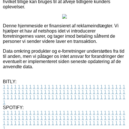
hvilket tillige kan bruges til at afveje tidligere kunders
oplevelser.
Denne hjemmeside er finansieret af reklameindtægter. Vi
hjælper et hav af netshops idet vi introducerer
forretningernes varer, og tager imod betaling såfremt de
personer vi sender videre laver en transaktion.
Data omkring produkter og e-forretninger understøttes fra tid
til anden, men vi påtager os intet ansvar for forandringer der
eventuelt er implementeret siden seneste opdatering af de
anvendte data.
BITLY:
1
1
1
1
1
1
1
1
1
1
1
1
1
1
1
1
1
1
1
1
1
1
1
1
1
1
1
1
1
1
1
1
1
1
1
1
1
1
1
1
1
1
1
1
1
1
1
1
1
1
1
1
1
1
1
1
1
1
1
1
1
1
1
1
1
1
1
1
1
1
1
1
1
1
1
1
1
1
1
1
1
1
1
1
1
1
1
1
1
1
1
1
1
1
1
1
1
1
1
1
SPOTIFY:
1
1
1
1
1
1
1
1
1
1
1
1
1
1
1
1
1
1
1
1
1
1
1
1
1
1
1
1
1
1
1
1
1
1
1
1
1
1
1
1
1
1
1
1
1
1
1
1
1
1
1
1
1
1
1
1
1
1
1
1
1
1
1
1
1
1
1
1
1
1
1
1
1
1
1
1
1
1
1
1
1
1
1
1
1
1
1
1
1
1
1
1
1
1
1
1
1
1
1
1