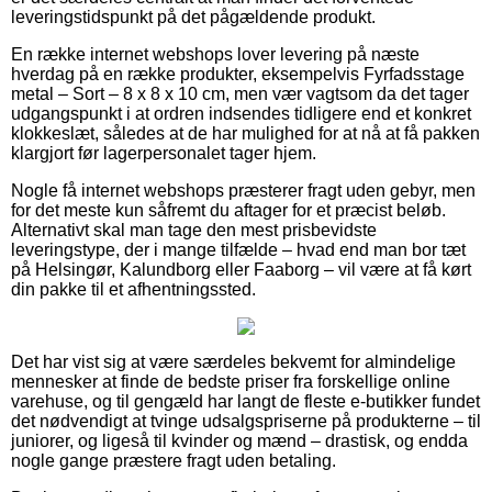
leveringstidspunkt på det pågældende produkt.
En række internet webshops lover levering på næste
hverdag på en række produkter, eksempelvis Fyrfadsstage
metal – Sort – 8 x 8 x 10 cm, men vær vagtsom da det tager
udgangspunkt i at ordren indsendes tidligere end et konkret
klokkeslæt, således at de har mulighed for at nå at få pakken
klargjort før lagerpersonalet tager hjem.
Nogle få internet webshops præsterer fragt uden gebyr, men
for det meste kun såfremt du aftager for et præcist beløb.
Alternativt skal man tage den mest prisbevidste
leveringstype, der i mange tilfælde – hvad end man bor tæt
på Helsingør, Kalundborg eller Faaborg – vil være at få kørt
din pakke til et afhentningssted.
Det har vist sig at være særdeles bekvemt for almindelige
mennesker at finde de bedste priser fra forskellige online
varehuse, og til gengæld har langt de fleste e-butikker fundet
det nødvendigt at tvinge udsalgspriserne på produkterne – til
juniorer, og ligeså til kvinder og mænd – drastisk, og endda
nogle gange præstere fragt uden betaling.