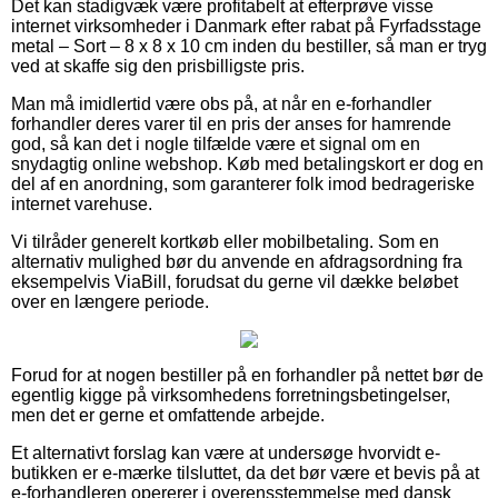
Det kan stadigvæk være profitabelt at efterprøve visse
internet virksomheder i Danmark efter rabat på Fyrfadsstage
metal – Sort – 8 x 8 x 10 cm inden du bestiller, så man er tryg
ved at skaffe sig den prisbilligste pris.
Man må imidlertid være obs på, at når en e-forhandler
forhandler deres varer til en pris der anses for hamrende
god, så kan det i nogle tilfælde være et signal om en
snydagtig online webshop. Køb med betalingskort er dog en
del af en anordning, som garanterer folk imod bedrageriske
internet varehuse.
Vi tilråder generelt kortkøb eller mobilbetaling. Som en
alternativ mulighed bør du anvende en afdragsordning fra
eksempelvis ViaBill, forudsat du gerne vil dække beløbet
over en længere periode.
Forud for at nogen bestiller på en forhandler på nettet bør de
egentlig kigge på virksomhedens forretningsbetingelser,
men det er gerne et omfattende arbejde.
Et alternativt forslag kan være at undersøge hvorvidt e-
butikken er e-mærke tilsluttet, da det bør være et bevis på at
e-forhandleren opererer i overensstemmelse med dansk