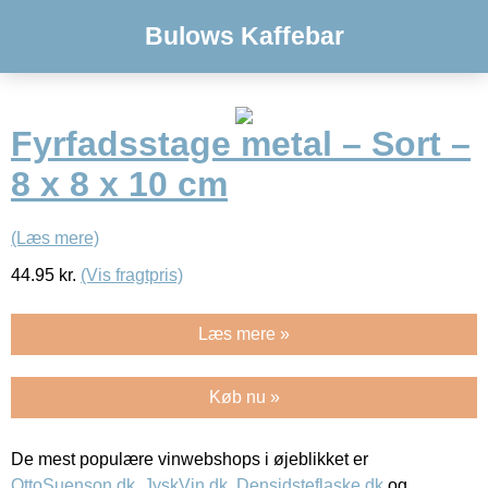
Bulows Kaffebar
Fyrfadsstage metal – Sort –
8 x 8 x 10 cm
(Læs mere)
44.95
kr.
(Vis fragtpris)
Læs mere »
Køb nu »
De mest populære vinwebshops i øjeblikket er
OttoSuenson.dk
,
JyskVin.dk
,
Densidsteflaske.dk
og