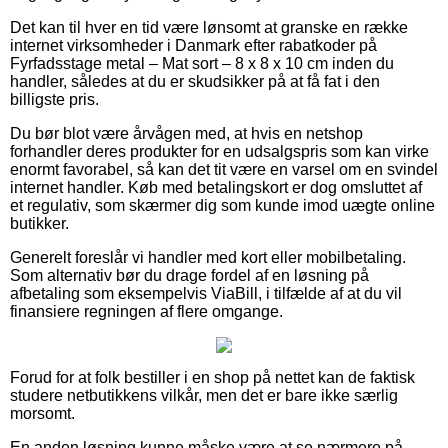
Det kan til hver en tid være lønsomt at granske en række
internet virksomheder i Danmark efter rabatkoder på
Fyrfadsstage metal – Mat sort – 8 x 8 x 10 cm inden du
handler, således at du er skudsikker på at få fat i den
billigste pris.
Du bør blot være årvågen med, at hvis en netshop
forhandler deres produkter for en udsalgspris som kan virke
enormt favorabel, så kan det tit være en varsel om en svindel
internet handler. Køb med betalingskort er dog omsluttet af
et regulativ, som skærmer dig som kunde imod uægte online
butikker.
Generelt foreslår vi handler med kort eller mobilbetaling.
Som alternativ bør du drage fordel af en løsning på
afbetaling som eksempelvis ViaBill, i tilfælde af at du vil
finansiere regningen af flere omgange.
Forud for at folk bestiller i en shop på nettet kan de faktisk
studere netbutikkens vilkår, men det er bare ikke særlig
morsomt.
En anden løsning kunne måske være at se nærmere på