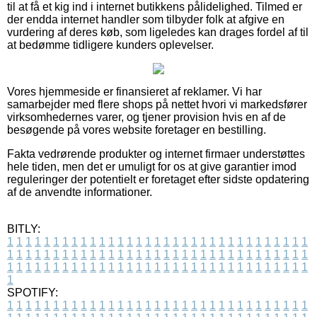
til at få et kig ind i internet butikkens pålidelighed. Tilmed er
der endda internet handler som tilbyder folk at afgive en
vurdering af deres køb, som ligeledes kan drages fordel af til
at bedømme tidligere kunders oplevelser.
Vores hjemmeside er finansieret af reklamer. Vi har
samarbejder med flere shops på nettet hvori vi markedsfører
virksomhedernes varer, og tjener provision hvis en af de
besøgende på vores website foretager en bestilling.
Fakta vedrørende produkter og internet firmaer understøttes
hele tiden, men det er umuligt for os at give garantier imod
reguleringer der potentielt er foretaget efter sidste opdatering
af de anvendte informationer.
BITLY:
1
1
1
1
1
1
1
1
1
1
1
1
1
1
1
1
1
1
1
1
1
1
1
1
1
1
1
1
1
1
1
1
1
1
1
1
1
1
1
1
1
1
1
1
1
1
1
1
1
1
1
1
1
1
1
1
1
1
1
1
1
1
1
1
1
1
1
1
1
1
1
1
1
1
1
1
1
1
1
1
1
1
1
1
1
1
1
1
1
1
1
1
1
1
1
1
1
1
1
1
SPOTIFY:
1
1
1
1
1
1
1
1
1
1
1
1
1
1
1
1
1
1
1
1
1
1
1
1
1
1
1
1
1
1
1
1
1