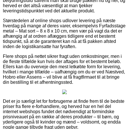
betydningsfuld såfremt man skal bruge pakken nu og her, og
herved er det altså væsentligt at man tjekker
leveringstidspunktet ved det aktuelle produkt.
Størstedelen af online shops udlover levering på næste
hverdag på mange af deres varer, eksempelvis Fyrfadsstage
metal – Mat sort – 8 x 8 x 10 cm, men vær på vagt da det er
afhængig af at ordren aflægges tidligere end et bestemt
tidspunkt, så at de garanteret kan nå at få pakken afsted
inden de logistikansatte har fyraften.
Flere shops på nettet sikrer fragt uden omkostninger, men i
de fleste tilfælde kun hvis der aftages for et bestemt beløb.
Ellers kan du overveje den mest letkøbte form for levering,
hvilket i mange tilfælde – uafhængig om du er ved Næstved,
Hobro eller Assens – vil blive at få fragtfirmaet til at bringe
din bestilling til et afhentningssted.
Det er jo særligt let for forbrugerne at finde frem til de bedste
priser fra flere e-forhandlere, og herved har en hel del
internet webshops fundet det nødvendigt at formindske
prisniveauet på en række af deres produkter – til børn, og
yderligere også til kvinder og mænd – voldsomt, og endda
nogle gange tilbyde fragt uden gebyr.