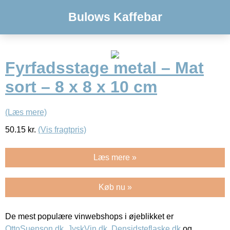
Bulows Kaffebar
Fyrfadsstage metal – Mat
sort – 8 x 8 x 10 cm
(Læs mere)
50.15
kr.
(Vis fragtpris)
Læs mere »
Køb nu »
De mest populære vinwebshops i øjeblikket er
OttoSuenson.dk
,
JyskVin.dk
,
Densidsteflaske.dk
og