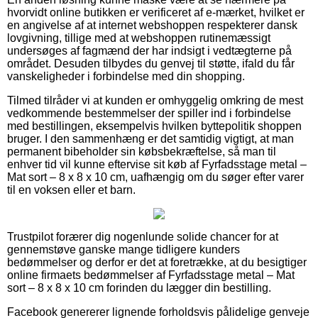
hvorvidt online butikken er verificeret af e-mærket, hvilket er
en angivelse af at internet webshoppen respekterer dansk
lovgivning, tillige med at webshoppen rutinemæssigt
undersøges af fagmænd der har indsigt i vedtægterne på
området. Desuden tilbydes du genvej til støtte, ifald du får
vanskeligheder i forbindelse med din shopping.
Tilmed tilråder vi at kunden er omhyggelig omkring de mest
vedkommende bestemmelser der spiller ind i forbindelse
med bestillingen, eksempelvis hvilken byttepolitik shoppen
bruger. I den sammenhæng er det samtidig vigtigt, at man
permanent bibeholder sin købsbekræftelse, så man til
enhver tid vil kunne eftervise sit køb af Fyrfadsstage metal –
Mat sort – 8 x 8 x 10 cm, uafhængig om du søger efter varer
til en voksen eller et barn.
Trustpilot forærer dig nogenlunde solide chancer for at
gennemstøve ganske mange tidligere kunders
bedømmelser og derfor er det at foretrække, at du besigtiger
online firmaets bedømmelser af Fyrfadsstage metal – Mat
sort – 8 x 8 x 10 cm forinden du lægger din bestilling.
Facebook genererer lignende forholdsvis pålidelige genveje