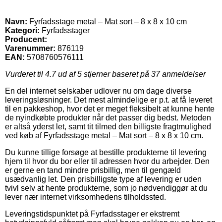
Navn:
Fyrfadsstage metal – Mat sort – 8 x 8 x 10 cm
Kategori:
Fyrfadsstager
Producent:
Varenummer:
876119
EAN:
5708760576111
Vurderet til
4.7
ud af 5 stjerner baseret på
37
anmeldelser
En del internet selskaber udlover nu om dage diverse
leveringsløsninger. Det mest almindelige er p.t. at få leveret
til en pakkeshop, hvor det er meget fleksibelt at kunne hente
de nyindkøbte produkter når det passer dig bedst. Metoden
er altså yderst let, samt tit tilmed den billigste fragtmulighed
ved køb af Fyrfadsstage metal – Mat sort – 8 x 8 x 10 cm.
Du kunne tillige forsøge at bestille produkterne til levering
hjem til hvor du bor eller til adressen hvor du arbejder. Den
er gerne en tand mindre prisbillig, men til gengæld
usædvanlig let. Den prisbilligste type af levering er uden
tvivl selv at hente produkterne, som jo nødvendiggør at du
lever nær internet virksomhedens tilholdssted.
Leveringstidspunktet på Fyrfadsstager er ekstremt