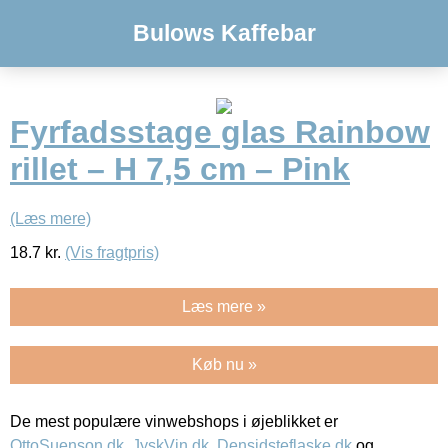
Bulows Kaffebar
Fyrfadsstage glas Rainbow
rillet – H 7,5 cm – Pink
(Læs mere)
18.7
kr.
(Vis fragtpris)
Læs mere »
Køb nu »
De mest populære vinwebshops i øjeblikket er
OttoSuenson.dk
,
JyskVin.dk
,
Densidsteflaske.dk
og