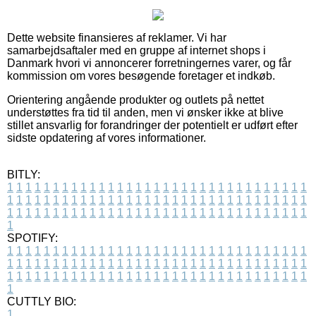
Dette website finansieres af reklamer. Vi har
samarbejdsaftaler med en gruppe af internet shops i
Danmark hvori vi annoncerer forretningernes varer, og får
kommission om vores besøgende foretager et indkøb.
Orientering angående produkter og outlets på nettet
understøttes fra tid til anden, men vi ønsker ikke at blive
stillet ansvarlig for forandringer der potentielt er udført efter
sidste opdatering af vores informationer.
BITLY:
1
1
1
1
1
1
1
1
1
1
1
1
1
1
1
1
1
1
1
1
1
1
1
1
1
1
1
1
1
1
1
1
1
1
1
1
1
1
1
1
1
1
1
1
1
1
1
1
1
1
1
1
1
1
1
1
1
1
1
1
1
1
1
1
1
1
1
1
1
1
1
1
1
1
1
1
1
1
1
1
1
1
1
1
1
1
1
1
1
1
1
1
1
1
1
1
1
1
1
1
SPOTIFY:
1
1
1
1
1
1
1
1
1
1
1
1
1
1
1
1
1
1
1
1
1
1
1
1
1
1
1
1
1
1
1
1
1
1
1
1
1
1
1
1
1
1
1
1
1
1
1
1
1
1
1
1
1
1
1
1
1
1
1
1
1
1
1
1
1
1
1
1
1
1
1
1
1
1
1
1
1
1
1
1
1
1
1
1
1
1
1
1
1
1
1
1
1
1
1
1
1
1
1
1
CUTTLY BIO:
1