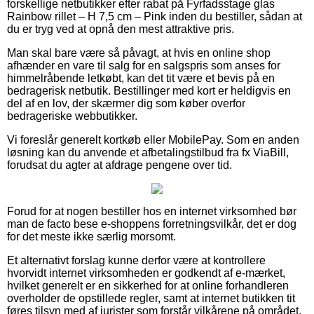
forskellige netbutikker efter rabat på Fyrfadsstage glas
Rainbow rillet – H 7,5 cm – Pink inden du bestiller, sådan at
du er tryg ved at opnå den mest attraktive pris.
Man skal bare være så påvagt, at hvis en online shop
afhænder en vare til salg for en salgspris som anses for
himmelråbende letkøbt, kan det tit være et bevis på en
bedragerisk netbutik. Bestillinger med kort er heldigvis en
del af en lov, der skærmer dig som køber overfor
bedrageriske webbutikker.
Vi foreslår generelt kortkøb eller MobilePay. Som en anden
løsning kan du anvende et afbetalingstilbud fra fx ViaBill,
forudsat du agter at afdrage pengene over tid.
Forud for at nogen bestiller hos en internet virksomhed bør
man de facto bese e-shoppens forretningsvilkår, det er dog
for det meste ikke særlig morsomt.
Et alternativt forslag kunne derfor være at kontrollere
hvorvidt internet virksomheden er godkendt af e-mærket,
hvilket generelt er en sikkerhed for at online forhandleren
overholder de opstillede regler, samt at internet butikken tit
føres tilsyn med af jurister som forstår vilkårene på området.