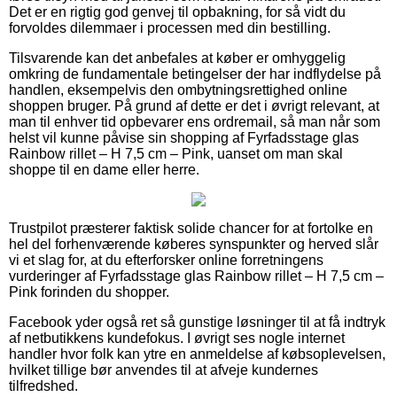
Det er en rigtig god genvej til opbakning, for så vidt du
forvoldes dilemmaer i processen med din bestilling.
Tilsvarende kan det anbefales at køber er omhyggelig
omkring de fundamentale betingelser der har indflydelse på
handlen, eksempelvis den ombytningsrettighed online
shoppen bruger. På grund af dette er det i øvrigt relevant, at
man til enhver tid opbevarer ens ordremail, så man når som
helst vil kunne påvise sin shopping af Fyrfadsstage glas
Rainbow rillet – H 7,5 cm – Pink, uanset om man skal
shoppe til en dame eller herre.
Trustpilot præsterer faktisk solide chancer for at fortolke en
hel del forhenværende køberes synspunkter og herved slår
vi et slag for, at du efterforsker online forretningens
vurderinger af Fyrfadsstage glas Rainbow rillet – H 7,5 cm –
Pink forinden du shopper.
Facebook yder også ret så gunstige løsninger til at få indtryk
af netbutikkens kundefokus. I øvrigt ses nogle internet
handler hvor folk kan ytre en anmeldelse af købsoplevelsen,
hvilket tillige bør anvendes til at afveje kundernes
tilfredshed.