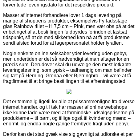
forventede leveringsdato for det respektive produkt.
Masser af internet forhandlere lover 1 dags levering på
mange af shoppens produkter, eksempelvis Fyrfadsstage
glas Rainbow rillet – H 7,5 cm – Pink, men vær obs på at det
er betinget af at bestillingen fuldbyrdes forinden et fastsat
tidspunkt, så at de med sikkerhed kan nå at få produkterne
sendt afsted forud for at lagerpersonalet holder fyraften.
Nogle enkelte online selskaber yder levering uden gebyr,
men undertiden er det så nødvendigt at man aftager for en
præcis sum. Derudover skal du udvælge den mest letkøbte
leveringsløsning, som typisk – uafhængig om man befinder
sig tæt på Herning, Grenaa eller Bjerringbro – vil være at få
fragtfirmaet til at bringe bestillingen til et afhentningssted.
Det er temmelig ligetil for alle at prissammenligne fra diverse
internet handler, og til tak har masser af online webshops
ikke kunne lade være med at formindske udsalgspriserne på
produkterne – til børn, og tillige også til kvinder og mænd –
enormt, og endda nogle gange frembyde fragt uden gebyr.
Derfor kan det stadigvæk vise sig gavnligt at udforske et par