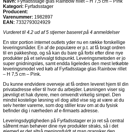
Navn:
Fyrfadsstage glas Rainbow rillet – H 7,5 cm – Pink
Kategori:
Fyrfadsstager
Producent:
Varenummer:
1982897
EAN:
7332793024929
Vurderet til
4.2
ud af 5 stjerner baseret på
4
anmeldelser
En stor portion internet outlets yder nu en række forskellige
leveringsmåder. En af de populære er p.t. at få bragt ordren
til en pakkeshop, og så kan du bare gå forbi efter dine nye
produkter på et selvvalgt tidspunkt. Leveringsmetoden er jo
super gnidningsløs, samt endda ligeledes den mest letkøbte
leveringsmodel ved køb af Fyrfadsstage glas Rainbow rillet
– H 7,5 cm – Pink.
Du kunne endvidere overveje at få ordren leveret hjem til din
privatadresse eller til hvor du arbejder. Løsningen viser sig
jævnligt et hak dyrere, men omvendt virkelig simpel. Den
mindst kostelige løsning vil dog altid vise sig at være at du
selv henter varerne, som dog stiller krav om at du fysisk
befinder dig i nærheden af e-firmaets adresse.
Leveringsdygtigheden på Fyrfadsstager er jo ret så central
såfremt man behøver dine nye produkter straks, så i det
øjemed er det altså meningsfuldt at man gransker den