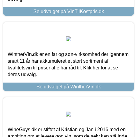
Se udvalget på VinTilKostpris.dk
WintherVin.dk er en far og søn-virksomhed der igennem
snart 11 år har akkumuleret et stort sortiment af
kvalitetsvin til priser alle har råd til. Klik her for at se
deres udvalg.
Se udvalget på WintherVin.dk
WineGuys.dk er stiftet af Kristian og Jan i 2016 med en
ambition om at levere god vin, som de selv kan stå inde