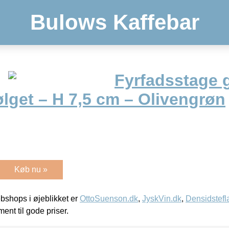
Bulows Kaffebar
Fyrfadsstage 
lget – H 7,5 cm – Olivengrøn
Køb nu »
shops i øjeblikket er
OttoSuenson.dk
,
JyskVin.dk
,
Densidstefl
ment til gode priser.