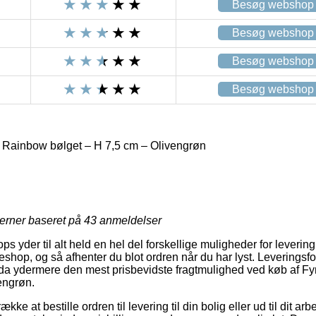
Besøg webshop
Besøg webshop
Besøg webshop
Besøg webshop
 Rainbow bølget – H 7,5 cm – Olivengrøn
jerner baseret på
43
anmeldelser
s yder til alt held en hel del forskellige muligheder for leverin
kkeshop, og så afhenter du blot ordren når du har lyst. Leveringsfo
a ydermere den mest prisbevidste fragtmulighed ved køb af F
engrøn.
ke at bestille ordren til levering til din bolig eller ud til dit ar