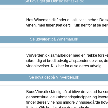
Se udvalget på Densidsteflaske.dk
Hos Wineman.dk finder du alt i vintilbehør. De s
vinen, men tilbehøret dertil. Klik her for at se de
Se udvalget på Wineman.dk
VinVerden.dk samarbejder med en række forskel
sikrer dig et bredt udvalg af spændende vine, de
vinoplevelser. Klik her for at se deres udvalg.
Se udvalget på VinVerden.dk
BuusVine.dk slår sig på at blive drevet ud fra s
gennemskuelige købmandsprincipper, og levere g
finder deres vine hos mindre vinhuse/gårde hove
Italien. Klik her for at se deres udvalg.