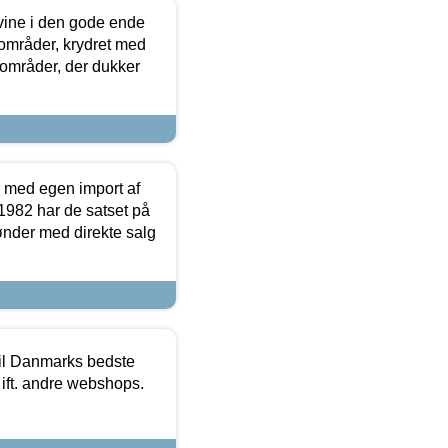
 vine i den gode ende
e områder, krydret med
 områder, der dukker
r med egen import af
i 1982 har de satset på
ønder med direkte salg
 til Danmarks bedste
 ift. andre webshops.