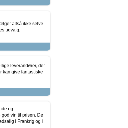
ælger altså ikke selve
res udvalg.
lige leverandører, der
r kan give fantastiske
unde og
od vin til prisen. De
dsalig i Frankrig og i