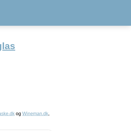
glas
aske.dk
og
Wineman.dk
,