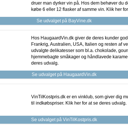
druer man dyrker vin på. Hos dem behøver du der
købe 6 eller 12 flasker af samme vin. Klik her fo
Se udvalget på BayVine.dk
Hos HaugaardVin.dk giver de deres kunder gode
Frankrig, Australien, USA, Italien og resten af v
udvalgte delikatesser som bl.a. chokolade, gourm
hjemmebagte småkager og håndlavede karameller
deres udvalg.
Se udvalget på HaugaardVin.dk
VinTilKostpris.dk er en vinklub, som giver dig m
til indkøbspriser. Klik her for at se deres udvalg.
Se udvalget på VinTilKostpris.dk