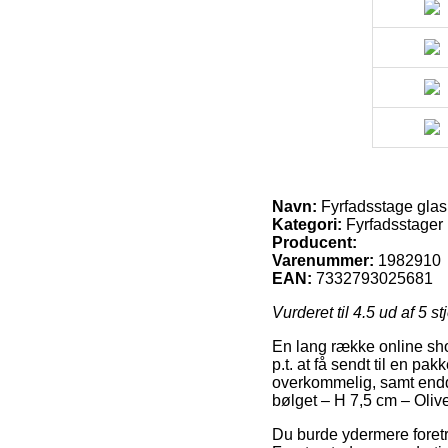
Navn:
Fyrfadsstage glas
Kategori:
Fyrfadsstager
Producent:
Varenummer:
1982910
EAN:
7332793025681
Vurderet til
4.5
ud af 5 st
En lang række online shop
p.t. at få sendt til en pa
overkommelig, samt endd
bølget – H 7,5 cm – Oliv
Du burde ydermere foretræk