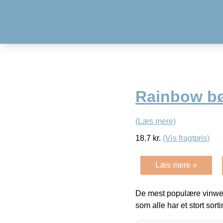
Rainbow bø
(Læs mere)
18.7
kr.
(Vis fragtpris)
Læs mere »
De mest populære vinweb
som alle har et stort sorti