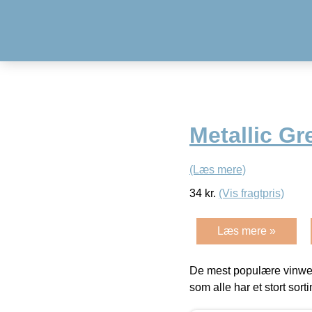
Metallic Gr
(Læs mere)
34
kr.
(Vis fragtpris)
Læs mere »
De mest populære vinweb
som alle har et stort sorti