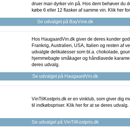
druer man dyrker vin på. Hos dem behøver du der
købe 6 eller 12 flasker af samme vin. Klik her fo
Se udvalget på BayVine.dk
Hos HaugaardVin.dk giver de deres kunder gode
Frankrig, Australien, USA, Italien og resten af v
udvalgte delikatesser som bl.a. chokolade, gourm
hjemmebagte småkager og håndlavede karameller
deres udvalg.
Se udvalget på HaugaardVin.dk
VinTilKostpris.dk er en vinklub, som giver dig m
til indkøbspriser. Klik her for at se deres udvalg.
Se udvalget på VinTilKostpris.dk