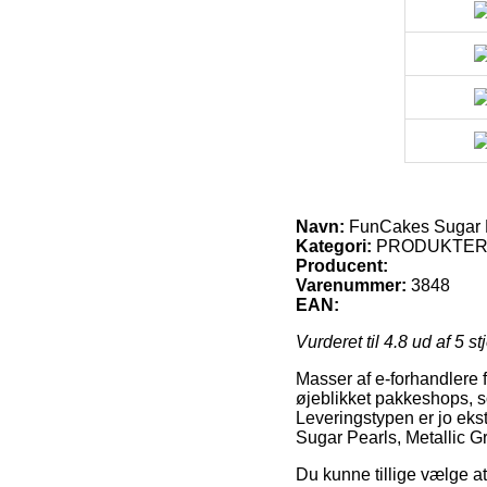
Navn:
FunCakes Sugar Pe
Kategori:
PRODUKTE
Producent:
Varenummer:
3848
EAN:
Vurderet til
4.8
ud af 5 st
Masser af e-forhandlere fo
øjeblikket pakkeshops, so
Leveringstypen er jo ekst
Sugar Pearls, Metallic Gr
Du kunne tillige vælge at 