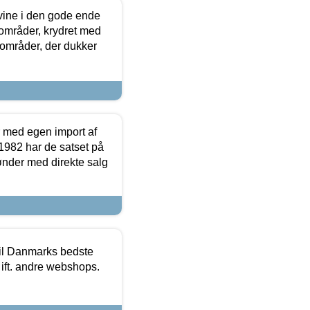
 vine i den gode ende
e områder, krydret med
 områder, der dukker
r med egen import af
i 1982 har de satset på
ønder med direkte salg
 til Danmarks bedste
 ift. andre webshops.