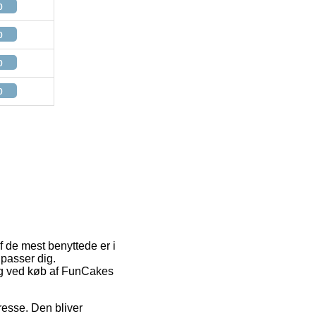
p
p
p
p
af de mest benyttede er i
 passer dig.
ring ved køb af FunCakes
dresse. Den bliver