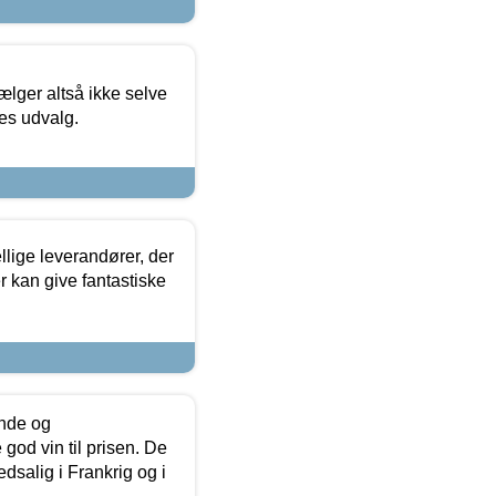
ælger altså ikke selve
res udvalg.
lige leverandører, der
r kan give fantastiske
unde og
od vin til prisen. De
dsalig i Frankrig og i