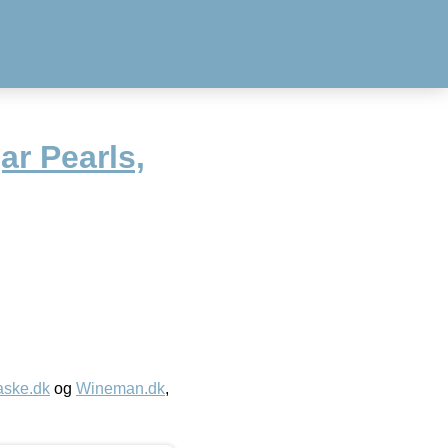
r Pearls,
aske.dk
og
Wineman.dk
,