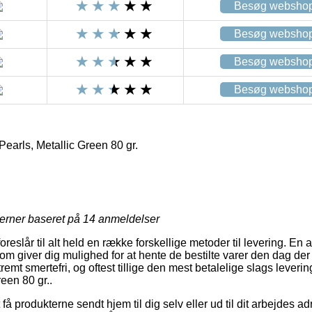
Besøg websho
Besøg websho
Besøg websho
Besøg websho
arls, Metallic Green 80 gr.
R
jerner baseret på
14
anmeldelser
reslår til alt held en række forskellige metoder til levering. En 
m giver dig mulighed for at hente de bestilte varer den dag der
remt smertefri, og oftest tillige den mest betalelige slags leve
een 80 gr..
få produkterne sendt hjem til dig selv eller ud til dit arbejdes a