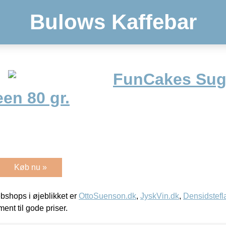
Bulows Kaffebar
FunCakes Suga
een 80 gr.
Køb nu »
shops i øjeblikket er
OttoSuenson.dk
,
JyskVin.dk
,
Densidstefl
ment til gode priser.