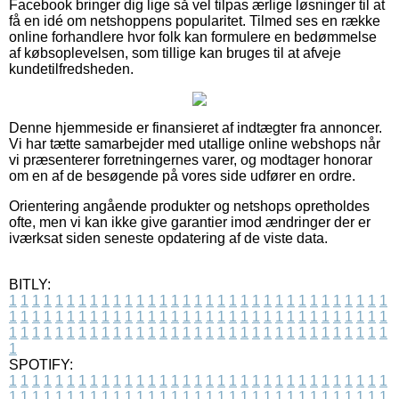
Facebook bringer dig lige så vel tilpas ærlige løsninger til at
få en idé om netshoppens popularitet. Tilmed ses en række
online forhandlere hvor folk kan formulere en bedømmelse
af købsoplevelsen, som tillige kan bruges til at afveje
kundetilfredsheden.
Denne hjemmeside er finansieret af indtægter fra annoncer.
Vi har tætte samarbejder med utallige online webshops når
vi præsenterer forretningernes varer, og modtager honorar
om en af de besøgende på vores side udfører en ordre.
Orientering angående produkter og netshops opretholdes
ofte, men vi kan ikke give garantier imod ændringer der er
iværksat siden seneste opdatering af de viste data.
BITLY:
1
1
1
1
1
1
1
1
1
1
1
1
1
1
1
1
1
1
1
1
1
1
1
1
1
1
1
1
1
1
1
1
1
1
1
1
1
1
1
1
1
1
1
1
1
1
1
1
1
1
1
1
1
1
1
1
1
1
1
1
1
1
1
1
1
1
1
1
1
1
1
1
1
1
1
1
1
1
1
1
1
1
1
1
1
1
1
1
1
1
1
1
1
1
1
1
1
1
1
1
SPOTIFY:
1
1
1
1
1
1
1
1
1
1
1
1
1
1
1
1
1
1
1
1
1
1
1
1
1
1
1
1
1
1
1
1
1
1
1
1
1
1
1
1
1
1
1
1
1
1
1
1
1
1
1
1
1
1
1
1
1
1
1
1
1
1
1
1
1
1