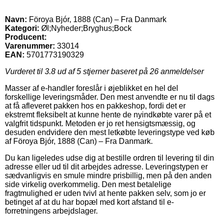
Navn:
Föroya Bjór, 1888 (Can) – Fra Danmark
Kategori:
Øl;Nyheder;Bryghus;Bock
Producent:
Varenummer:
33014
EAN:
5701773190329
Vurderet til
3.8
ud af 5 stjerner baseret på
26
anmeldelser
Masser af e-handler foreslår i øjeblikket en hel del
forskellige leveringsmåder. Den mest anvendte er nu til dags
at få afleveret pakken hos en pakkeshop, fordi det er
ekstremt fleksibelt at kunne hente de nyindkøbte varer på et
valgfrit tidspunkt. Metoden er jo ret hensigtsmæssig, og
desuden endvidere den mest letkøbte leveringstype ved køb
af Föroya Bjór, 1888 (Can) – Fra Danmark.
Du kan ligeledes udse dig at bestille ordren til levering til din
adresse eller ud til dit arbejdes adresse. Leveringstypen er
sædvanligvis en smule mindre prisbillig, men på den anden
side virkelig overkommelig. Den mest betalelige
fragtmulighed er uden tvivl at hente pakken selv, som jo er
betinget af at du har bopæl med kort afstand til e-
forretningens arbejdslager.