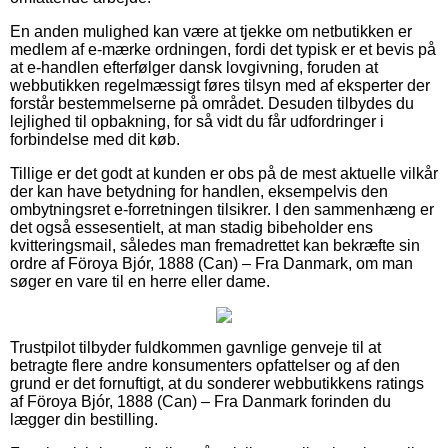
En anden mulighed kan være at tjekke om netbutikken er
medlem af e-mærke ordningen, fordi det typisk er et bevis på
at e-handlen efterfølger dansk lovgivning, foruden at
webbutikken regelmæssigt føres tilsyn med af eksperter der
forstår bestemmelserne på området. Desuden tilbydes du
lejlighed til opbakning, for så vidt du får udfordringer i
forbindelse med dit køb.
Tillige er det godt at kunden er obs på de mest aktuelle vilkår
der kan have betydning for handlen, eksempelvis den
ombytningsret e-forretningen tilsikrer. I den sammenhæng er
det også essesentielt, at man stadig bibeholder ens
kvitteringsmail, således man fremadrettet kan bekræfte sin
ordre af Föroya Bjór, 1888 (Can) – Fra Danmark, om man
søger en vare til en herre eller dame.
Trustpilot tilbyder fuldkommen gavnlige genveje til at
betragte flere andre konsumenters opfattelser og af den
grund er det fornuftigt, at du sonderer webbutikkens ratings
af Föroya Bjór, 1888 (Can) – Fra Danmark forinden du
lægger din bestilling.