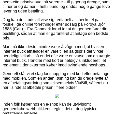
nedsætte prisniveauet på varerne – til piger og drenge, samt
til herrer og damer – helt i bund, og endda nogle gange love
levering uden betaling.
Dog kan det trods alt vise sig rentabelt at checke et par
forskellige online forretninger efter udsalg på Föroya Bjór,
1888 (Can) – Fra Danmark forud for at du gennemfører din
bestilling, sådan at man er garanteret at antage den bedste
pris.
Man må ikke desto mindre være årvågen med, at hvis en
internet butik afhænder en vare til en salgspris der virker
uendeligt letkøbt, så er det ofte være en varsel om en uægte
internet butik. Handler med kort er heldigvis inkluderet i et
reglement, der skærmer køber imod svindlende netshops.
Generelt slår vi et slag for shopping med kort eller betalinger
med mobilen. Som en anden løsning kan du drage nytte af
en afbetalingsordning som eksempelvis ViaBill, såfremt du
har i sinde at afbetale prisen i flere bidder.
Inden folk køber hos en e-shop kan de utvivlsomt
gennemløbe webbutikkens regler, det er dog typisk et
omfattende arbejde.