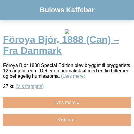
Bulows Kaffebar
Föroya Bjór, 1888 (Can) –
Fra Danmark
Föroya Bjór 1888 Special Edition blev brygget til bryggeriets
125 år jubilæum. Det er en aromatisk øl med en fin bitterhed
og behagelig humlearoma.
(Læs mere)
27
kr.
(Vis fragtpris)
Læs mere »
Køb nu »