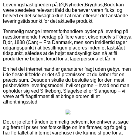
Leveringshastigheden på Øl;Nyheder;Bryghus;Bock kan
være særdeles relevant ifald du behøver varen fluks, og
herved er det selvsagt aktuelt at man efterser det anslåede
leveringstidspunkt for det aktuelle produkt.
Temmelig mange internet forhandlere byder på levering på
næstkommende hverdag på flere varer, eksempelvis Föroya
Bjór, 1888 (Can) – Fra Danmark, men som imidlertid tager
udgangspunkt i at bestillingen placeres inden et fastslået
tidspunkt, således at de højst sandsynligt kan nå at få
produkterne betjent forud for at lagerpersonalet får fri.
En hel del internet handler garanterer fragt uden gebyr, men
i de fleste tilfælde er det så præmissen at du køber for en
præcis sum. Desuden skulle du beslutte sig for den mest
prisbevidste leveringsmodel, hvilket gerne – hvad end man
opholder sig ved Silkeborg, Slagelse eller Slangerup – vil
være at få fragtfirmaet til at bringe ordren til et
afhentningssted.
Det er jo efterhånden temmelig bekvemt for enhver at søge
sig frem til priser hos forskellige online firmaer, og følgelig
har flertallet af internet varehuse ikke kunne slippe for at