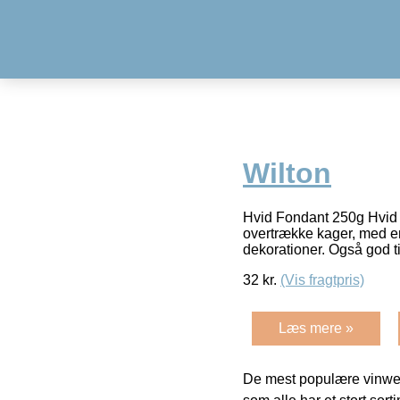
Wilton
Hvid Fondant 250g Hvid fo
overtrække kager, med en 
dekorationer. Også god ti
32
kr.
(Vis fragtpris)
Læs mere »
De mest populære vinweb