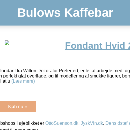
Bulows Kaffebar
Fondant Hvid 
ndant fra Wilton Decorator Preferred, er let at arbejde med, og har
perfekt glat overflade, og til modellering af smukke figurer, bor
l at u
(Læs mere)
Køb nu »
shops i øjeblikket er
OttoSuenson.dk
,
JyskVin.dk
,
Densidstefl