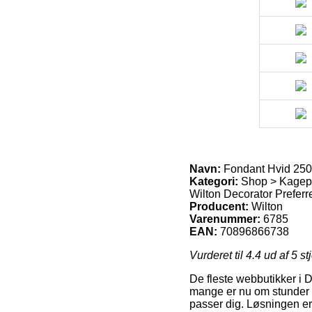
Navn:
Fondant Hvid 250
Kategori:
Shop > Kagep
Wilton Decorator Preferred
Producent:
Wilton
Varenummer:
6785
EAN:
70896866738
Vurderet til
4.4
ud af 5 st
De fleste webbutikker i D
mange er nu om stunder le
passer dig. Løsningen e