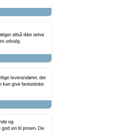
ælger altså ikke selve
res udvalg.
lige leverandører, der
r kan give fantastiske
unde og
od vin til prisen. De