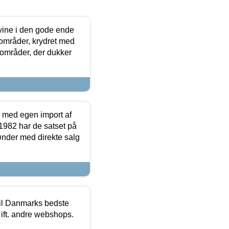
 vine i den gode ende
e områder, krydret med
 områder, der dukker
r med egen import af
i 1982 har de satset på
ønder med direkte salg
 til Danmarks bedste
 ift. andre webshops.