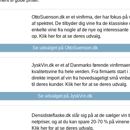
ment til gode priser.
OttoSuenson.dk er et vinfirma, der har fokus på
af spektret. De tilbyder dig vine fra de klassisk
enkelte vine fra nogle af de nye og interessante
op. Klik her for at se deres udvalg.
Se udvalget på OttoSuenson.dk
JyskVin.dk er et af Danmarks førende vinfirmae
kvalitetsvine fra hele verden. Fra firmaets start 
direkte import af vin fra hovedsageligt små vinb
til deres kunder. Klik her for at se deres udvalg.
Se udvalget på JyskVin.dk
Densidsteflaske.dk slår sig på at de sælger vin
netpriser, og at du kan spare 20-70 % på vinene
Klik her for at se deres udvalg.