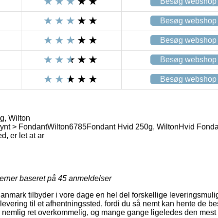
Besøg webshop
Besøg webshop
Besøg webshop
Besøg webshop
Besøg webshop
g, Wilton
ynt > Fondant
Wilton
6785
Fondant Hvid 250g, Wilton
Hvid Fonda
, er let at ar
jerner baseret på
45
anmeldelser
anmark tilbyder i vore dage en hel del forskellige leveringsmulig
vering til et afhentningssted, fordi du så nemt kan hente de bes
r nemlig ret overkommelig, og mange gange ligeledes den mest 