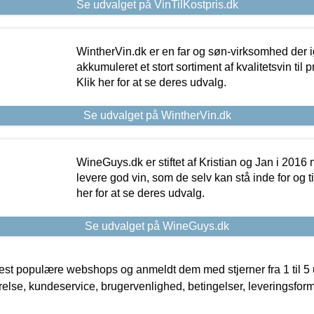
Se udvalget på VinTilKostpris.dk
WintherVin.dk er en far og søn-virksomhed der 
akkumuleret et stort sortiment af kvalitetsvin til pri
Klik her for at se deres udvalg.
Se udvalget på WintherVin.dk
WineGuys.dk er stiftet af Kristian og Jan i 2016
levere god vin, som de selv kan stå inde for og til
her for at se deres udvalg.
Se udvalget på WineGuys.dk
t populære webshops og anmeldt dem med stjerner fra 1 til 5 ud
rrelse, kundeservice, brugervenlighed, betingelser, leveringsfor