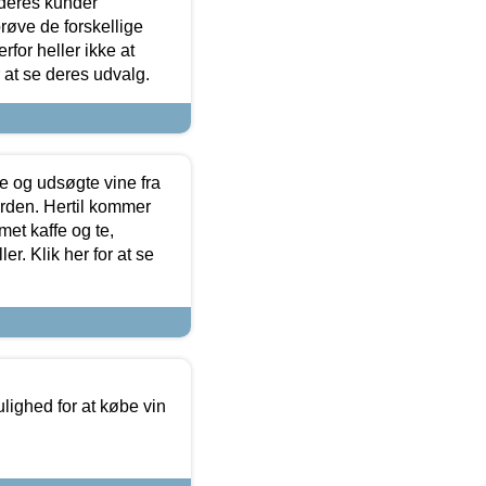
 deres kunder
røve de forskellige
for heller ikke at
r at se deres udvalg.
 og udsøgte vine fra
erden. Hertil kommer
et kaffe og te,
. Klik her for at se
ulighed for at købe vin