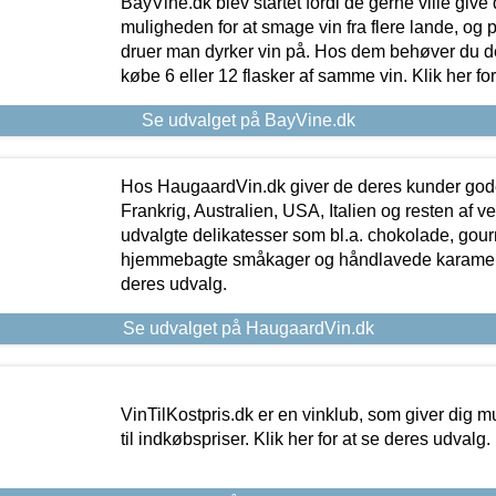
BayVine.dk blev startet fordi de gerne ville give
muligheden for at smage vin fra flere lande, og p
druer man dyrker vin på. Hos dem behøver du der
købe 6 eller 12 flasker af samme vin. Klik her fo
Se udvalget på BayVine.dk
Hos HaugaardVin.dk giver de deres kunder gode
Frankrig, Australien, USA, Italien og resten af v
udvalgte delikatesser som bl.a. chokolade, gourm
hjemmebagte småkager og håndlavede karameller
deres udvalg.
Se udvalget på HaugaardVin.dk
VinTilKostpris.dk er en vinklub, som giver dig m
til indkøbspriser. Klik her for at se deres udvalg.