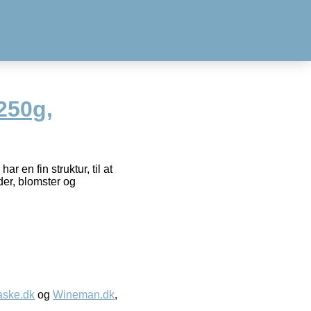
250g,
 en fin struktur, til at
der, blomster og
aske.dk
og
Wineman.dk
,