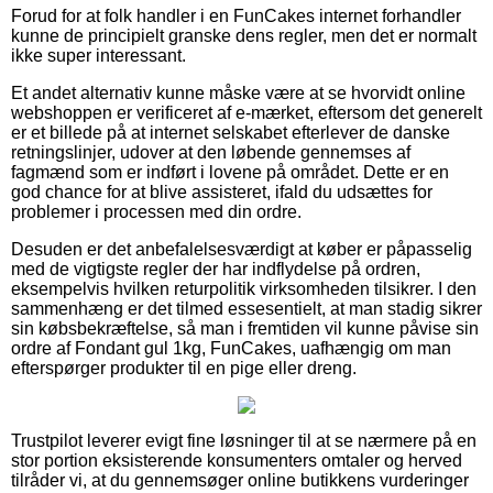
Forud for at folk handler i en FunCakes internet forhandler
kunne de principielt granske dens regler, men det er normalt
ikke super interessant.
Et andet alternativ kunne måske være at se hvorvidt online
webshoppen er verificeret af e-mærket, eftersom det generelt
er et billede på at internet selskabet efterlever de danske
retningslinjer, udover at den løbende gennemses af
fagmænd som er indført i lovene på området. Dette er en
god chance for at blive assisteret, ifald du udsættes for
problemer i processen med din ordre.
Desuden er det anbefalelsesværdigt at køber er påpasselig
med de vigtigste regler der har indflydelse på ordren,
eksempelvis hvilken returpolitik virksomheden tilsikrer. I den
sammenhæng er det tilmed essesentielt, at man stadig sikrer
sin købsbekræftelse, så man i fremtiden vil kunne påvise sin
ordre af Fondant gul 1kg, FunCakes, uafhængig om man
efterspørger produkter til en pige eller dreng.
Trustpilot leverer evigt fine løsninger til at se nærmere på en
stor portion eksisterende konsumenters omtaler og herved
tilråder vi, at du gennemsøger online butikkens vurderinger