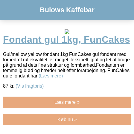
Bulows Kaffebar
Fondant gul 1kg, FunCakes
Gul/mellow yellow fondant 1kg FunCakes gul fondant med
forbedret rullekvalitet, er meget fleksibelt, glat og let at bruge
på grund af dets fine struktur og formbarhed.Fondanten er
temmelig blød og hærder helt efter forarbejdning. FunCakes
gule fondant har
(Læs mere)
87
kr.
(Vis fragtpris)
Læs mere »
Køb nu »