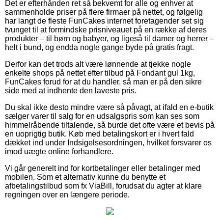
Det er efterhånden ret så bekvemt for alle og enhver at
sammenholde priser på flere firmaer på nettet, og følgelig
har langt de fleste FunCakes internet foretagender set sig
tvunget til at formindske prisniveauet på en række af deres
produkter – til børn og babyer, og ligeså til damer og herrer –
helt i bund, og endda nogle gange byde på gratis fragt.
Derfor kan det trods alt være lønnende at tjekke nogle
enkelte shops på nettet efter tilbud på Fondant gul 1kg,
FunCakes forud for at du handler, så man er på den sikre
side med at indhente den laveste pris.
Du skal ikke desto mindre være så påvagt, at ifald en e-butik
sælger varer til salg for en udsalgspris som kan ses som
himmelråbende tiltalende, så burde det ofte være et bevis på
en uoprigtig butik. Køb med betalingskort er i hvert fald
dækket ind under Indsigelsesordningen, hvilket forsvarer os
imod uægte online forhandlere.
Vi går generelt ind for kortbetalinger eller betalinger med
mobilen. Som et alternativ kunne du benytte et
afbetalingstilbud som fx ViaBill, forudsat du agter at klare
regningen over en længere periode.