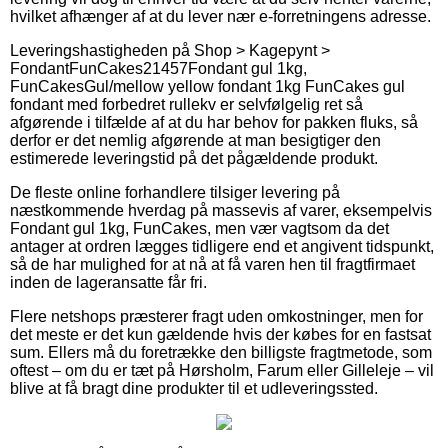
hvilket afhænger af at du lever nær e-forretningens adresse.
Leveringshastigheden på
Shop > Kagepynt >
Fondant
FunCakes
21457
Fondant gul 1kg,
FunCakes
Gul/mellow yellow fondant 1kg FunCakes gul
fondant med forbedret rullekv er selvfølgelig ret så
afgørende i tilfælde af at du har behov for pakken fluks, så
derfor er det nemlig afgørende at man besigtiger den
estimerede leveringstid på det pågældende produkt.
De fleste online forhandlere tilsiger levering på
næstkommende hverdag på massevis af varer, eksempelvis
Fondant gul 1kg, FunCakes, men vær vagtsom da det
antager at ordren lægges tidligere end et angivent tidspunkt,
så de har mulighed for at nå at få varen hen til fragtfirmaet
inden de lageransatte får fri.
Flere netshops præsterer fragt uden omkostninger, men for
det meste er det kun gældende hvis der købes for en fastsat
sum. Ellers må du foretrække den billigste fragtmetode, som
oftest – om du er tæt på Hørsholm, Farum eller Gilleleje – vil
blive at få bragt dine produkter til et udleveringssted.