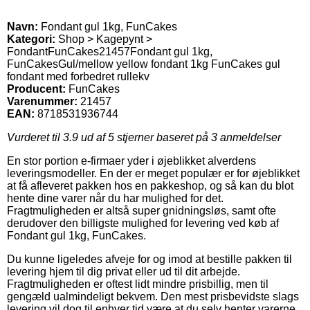
Navn:
Fondant gul 1kg, FunCakes
Kategori:
Shop > Kagepynt >
Fondant
FunCakes
21457
Fondant gul 1kg,
FunCakes
Gul/mellow yellow fondant 1kg FunCakes gul
fondant med forbedret rullekv
Producent:
FunCakes
Varenummer:
21457
EAN:
8718531936744
Vurderet til
3.9
ud af 5 stjerner baseret på
3
anmeldelser
En stor portion e-firmaer yder i øjeblikket alverdens
leveringsmodeller. En der er meget populær er for øjeblikket
at få afleveret pakken hos en pakkeshop, og så kan du blot
hente dine varer når du har mulighed for det.
Fragtmuligheden er altså super gnidningsløs, samt ofte
derudover den billigste mulighed for levering ved køb af
Fondant gul 1kg, FunCakes.
Du kunne ligeledes afveje for og imod at bestille pakken til
levering hjem til dig privat eller ud til dit arbejde.
Fragtmuligheden er oftest lidt mindre prisbillig, men til
gengæld ualmindeligt bekvem. Den mest prisbevidste slags
levering vil dog til enhver tid være at du selv henter varerne,