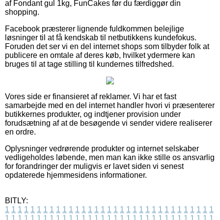
af Fondant gul 1kg, FunCakes før du færdiggør din
shopping.
Facebook præsterer lignende fuldkommen belejlige
løsninger til at få kendskab til netbutikkens kundefokus.
Foruden det ser vi en del internet shops som tilbyder folk at
publicere en omtale af deres køb, hvilket ydermere kan
bruges til at tage stilling til kundernes tilfredshed.
Vores side er finansieret af reklamer. Vi har et fast
samarbejde med en del internet handler hvori vi præsenterer
butikkernes produkter, og indtjener provision under
forudsætning af at de besøgende vi sender videre realiserer
en ordre.
Oplysninger vedrørende produkter og internet selskaber
vedligeholdes løbende, men man kan ikke stille os ansvarlig
for forandringer der muligvis er lavet siden vi senest
opdaterede hjemmesidens informationer.
BITLY:
1
1
1
1
1
1
1
1
1
1
1
1
1
1
1
1
1
1
1
1
1
1
1
1
1
1
1
1
1
1
1
1
1
1
1
1
1
1
1
1
1
1
1
1
1
1
1
1
1
1
1
1
1
1
1
1
1
1
1
1
1
1
1
1
1
1