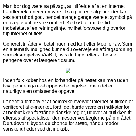
Man bør dog være så påvagt, at i tilfælde af at en internet
handler reklamerer en vare til salg for en salgspris der kan
ses som uhørt god, bør det mange gange være et symbol på
en uægte online virksomhed. Kortkøb er imidlertid
indbefattet af en retningslinje, hvilket forsvarer dig overfor
fup internet outlets.
Generelt tilråder vi betalinger med kort eller MobilePay. Som
en alternativ mulighed kunne du overveje en afdragsordning
som eksempelvis ViaBill, hvis du higer efter at betale
pengene over et længere tidsrum.
Inden folk køber hos en forhandler på nettet kan man uden
tvivl gennemgå e-shoppens betingelser, men det er
naturligvis en omfattende opgave.
Et nemt alternativ er at bemærke hvorvidt internet butikken er
verificeret af e-mærket, fordi det burde være en indikator for
at netbutikken forstår de danske regler, udover at butikken tit
efterses af specialister der mestrer vedtægterne på området.
Derudover tilbydes du chance for støtte, når du møder
vanskeligheder ved dit indkøb.