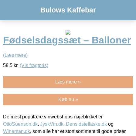
Bulows Kaffebar
Fødselsdagssæt – Balloner
(Læs mere)
58.5
kr.
(Vis fragtpris)
Læs mere »
Køb nu »
De mest populære vinwebshops i øjeblikket er
OttoSuenson.dk
,
JyskVin.dk
,
Densidsteflaske.dk
og
Wineman.dk
, som alle har et stort sortiment til gode priser.