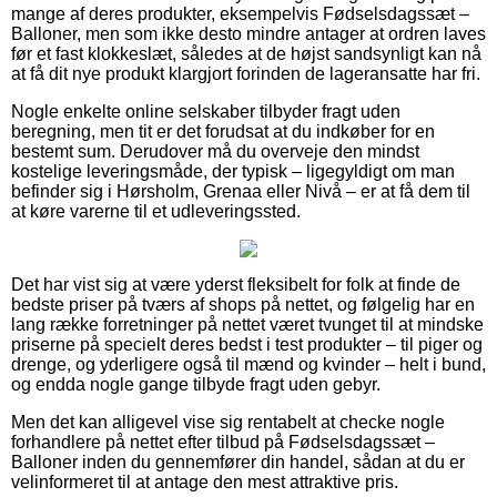
mange af deres produkter, eksempelvis Fødselsdagssæt –
Balloner, men som ikke desto mindre antager at ordren laves
før et fast klokkeslæt, således at de højst sandsynligt kan nå
at få dit nye produkt klargjort forinden de lageransatte har fri.
Nogle enkelte online selskaber tilbyder fragt uden
beregning, men tit er det forudsat at du indkøber for en
bestemt sum. Derudover må du overveje den mindst
kostelige leveringsmåde, der typisk – ligegyldigt om man
befinder sig i Hørsholm, Grenaa eller Nivå – er at få dem til
at køre varerne til et udleveringssted.
Det har vist sig at være yderst fleksibelt for folk at finde de
bedste priser på tværs af shops på nettet, og følgelig har en
lang række forretninger på nettet været tvunget til at mindske
priserne på specielt deres bedst i test produkter – til piger og
drenge, og yderligere også til mænd og kvinder – helt i bund,
og endda nogle gange tilbyde fragt uden gebyr.
Men det kan alligevel vise sig rentabelt at checke nogle
forhandlere på nettet efter tilbud på Fødselsdagssæt –
Balloner inden du gennemfører din handel, sådan at du er
velinformeret til at antage den mest attraktive pris.