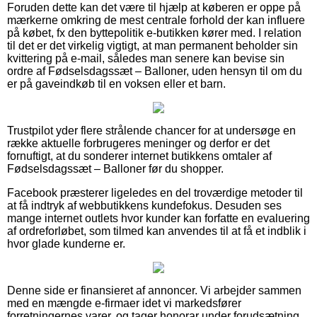
Foruden dette kan det være til hjælp at køberen er oppe på
mærkerne omkring de mest centrale forhold der kan influere
på købet, fx den byttepolitik e-butikken kører med. I relation
til det er det virkelig vigtigt, at man permanent beholder sin
kvittering på e-mail, således man senere kan bevise sin
ordre af Fødselsdagssæt – Balloner, uden hensyn til om du
er på gaveindkøb til en voksen eller et barn.
Trustpilot yder flere strålende chancer for at undersøge en
række aktuelle forbrugeres meninger og derfor er det
fornuftigt, at du sonderer internet butikkens omtaler af
Fødselsdagssæt – Balloner før du shopper.
Facebook præsterer ligeledes en del troværdige metoder til
at få indtryk af webbutikkens kundefokus. Desuden ses
mange internet outlets hvor kunder kan forfatte en evaluering
af ordreforløbet, som tilmed kan anvendes til at få et indblik i
hvor glade kunderne er.
Denne side er finansieret af annoncer. Vi arbejder sammen
med en mængde e-firmaer idet vi markedsfører
forretningernes varer, og tager honorar under forudsætning