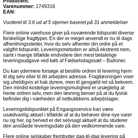
Producent:
Varenummer:
1749316
EAN:
Vurderet til
3.6
ud af 5 stjerner baseret på
31
anmeldelser
Flere online varehuse giver på nuværende tidspunkt diverse
forskellige fragttyper. En der er meget anvendt er nu til dags
afhentningssteder, hvor du selv afhenter din ordre på et
valgfrit tidspunkt. Leveringsmetoden er altså ekstremt nem,
samt i mange tilfælde endvidere den mest betalelige
leveringsudgave ved køb af Fødselsdagssæt – Balloner.
Du kan ydermere forsøge at bestille ordren til levering hjem
til dig selv eller til dit arbejdes adresse. Fragtløsningen viser
sig uheldigvis et hak dyrere, men til gengæld ret så bekvem.
Den mindst kostelige leveringsmulighed er unægtelig at
hente ordren selv, men den løsning beroer på at du fysisk
befinder dig i nærheden af netbutikkens arbejdslager.
Leveringstidspunktet på Engangsservice kan være
usædvanlig aktuel i tilfælde af at du behøver dine nye varer
nu og her, og herved er det selvsagt aktuelt at du studerer
den anslåede leveringsdato på den vedkommende vare.
Flere online selskaber frembyder dag-til-dag levering på