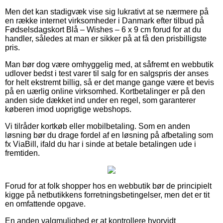
Men det kan stadigvæk vise sig lukrativt at se nærmere på
en række internet virksomheder i Danmark efter tilbud på
Fødselsdagskort Blå – Wishes – 6 x 9 cm forud for at du
handler, således at man er sikker på at få den prisbilligste
pris.
Man bør dog være omhyggelig med, at såfremt en webbutik
udlover bedst i test varer til salg for en salgspris der anses
for helt ekstremt billig, så er det mange gange være et bevis
på en uærlig online virksomhed. Kortbetalinger er på den
anden side dækket ind under en regel, som garanterer
køberen imod uoprigtige webshops.
Vi tilråder kortkøb eller mobilbetaling. Som en anden
løsning bør du drage fordel af en løsning på afbetaling som
fx ViaBill, ifald du har i sinde at betale betalingen ude i
fremtiden.
Forud for at folk shopper hos en webbutik bør de principielt
kigge på netbutikkens forretningsbetingelser, men det er tit
en omfattende opgave.
En anden valgmulighed er at kontrollere hvorvidt