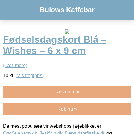
Bulows Kaffebar
Fødselsdagskort Blå –
Wishes – 6 x 9 cm
(Læs mere)
10
kr.
(Vis fragtpris)
Læs mere »
Køb nu »
De mest populære vinwebshops i øjeblikket er
OttoSuenson.dk
,
JyskVin.dk
,
Densidsteflaske.dk
og