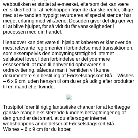
webbutikken er støttet af e-mærket, eftersom det kan være
en sikkerhed for at netshoppen føjer de danske regler, tillige
med at e-handlen hyppigt revurderes af specialister der har
meget erfaring med vilkårene. Desuden giver det dig genvej
til at blive hjulpet, for så vidt du får vanskeligheder i
processen med din handel.
Herudover kan det være til hjælp at køberen er klar over de
mest relevante reglementer i forbindelse med transaktionen,
som eksempelvis den ombytningsrettighed internet
selskabet lover. I den forbindelse er det ydermere
essesentielt, at man til enhver tid opbevarer sin
ordrekvittering, således man i fremtiden vil kunne
dokumentere sin bestilling af Fødselsdagskort Blå – Wishes
– 6 x 9 cm, uden hensyn til om du er på udkig efter produkter
til en mand eller kvinde.
Trustpilot fører til rigtig fantastiske chancer for at kortlægge
ganske mange eksisterende kunders betragtninger og af
den grund er det smart, at du eftersøger internet
webshoppens anmeldelser af Fødselsdagskort Blå –
Wishes – 6 x 9 cm før du køber.