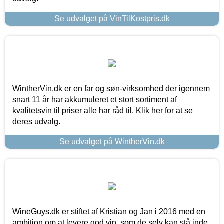
Se udvalget på VinTilKostpris.dk
WintherVin.dk er en far og søn-virksomhed der igennem
snart 11 år har akkumuleret et stort sortiment af
kvalitetsvin til priser alle har råd til. Klik her for at se
deres udvalg.
Se udvalget på WintherVin.dk
WineGuys.dk er stiftet af Kristian og Jan i 2016 med en
ambition om at levere god vin, som de selv kan stå inde