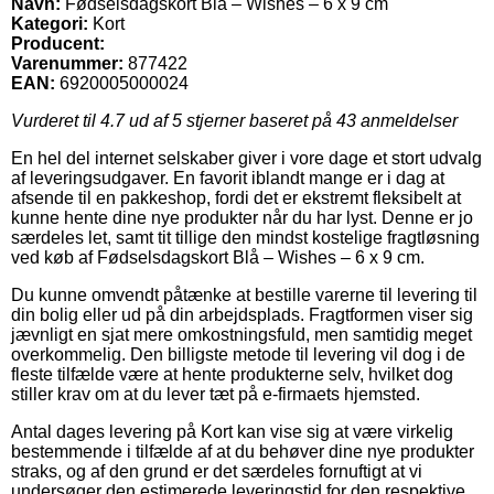
Navn:
Fødselsdagskort Blå – Wishes – 6 x 9 cm
Kategori:
Kort
Producent:
Varenummer:
877422
EAN:
6920005000024
Vurderet til
4.7
ud af 5 stjerner baseret på
43
anmeldelser
En hel del internet selskaber giver i vore dage et stort udvalg
af leveringsudgaver. En favorit iblandt mange er i dag at
afsende til en pakkeshop, fordi det er ekstremt fleksibelt at
kunne hente dine nye produkter når du har lyst. Denne er jo
særdeles let, samt tit tillige den mindst kostelige fragtløsning
ved køb af Fødselsdagskort Blå – Wishes – 6 x 9 cm.
Du kunne omvendt påtænke at bestille varerne til levering til
din bolig eller ud på din arbejdsplads. Fragtformen viser sig
jævnligt en sjat mere omkostningsfuld, men samtidig meget
overkommelig. Den billigste metode til levering vil dog i de
fleste tilfælde være at hente produkterne selv, hvilket dog
stiller krav om at du lever tæt på e-firmaets hjemsted.
Antal dages levering på Kort kan vise sig at være virkelig
bestemmende i tilfælde af at du behøver dine nye produkter
straks, og af den grund er det særdeles fornuftigt at vi
undersøger den estimerede leveringstid for den respektive