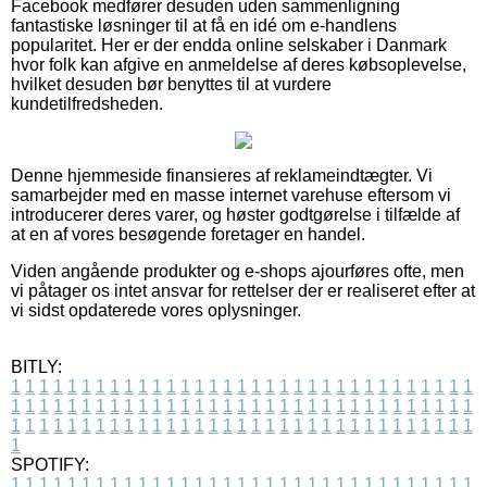
Facebook medfører desuden uden sammenligning
fantastiske løsninger til at få en idé om e-handlens
popularitet. Her er der endda online selskaber i Danmark
hvor folk kan afgive en anmeldelse af deres købsoplevelse,
hvilket desuden bør benyttes til at vurdere
kundetilfredsheden.
Denne hjemmeside finansieres af reklameindtægter. Vi
samarbejder med en masse internet varehuse eftersom vi
introducerer deres varer, og høster godtgørelse i tilfælde af
at en af vores besøgende foretager en handel.
Viden angående produkter og e-shops ajourføres ofte, men
vi påtager os intet ansvar for rettelser der er realiseret efter at
vi sidst opdaterede vores oplysninger.
BITLY:
1
1
1
1
1
1
1
1
1
1
1
1
1
1
1
1
1
1
1
1
1
1
1
1
1
1
1
1
1
1
1
1
1
1
1
1
1
1
1
1
1
1
1
1
1
1
1
1
1
1
1
1
1
1
1
1
1
1
1
1
1
1
1
1
1
1
1
1
1
1
1
1
1
1
1
1
1
1
1
1
1
1
1
1
1
1
1
1
1
1
1
1
1
1
1
1
1
1
1
1
SPOTIFY:
1
1
1
1
1
1
1
1
1
1
1
1
1
1
1
1
1
1
1
1
1
1
1
1
1
1
1
1
1
1
1
1
1