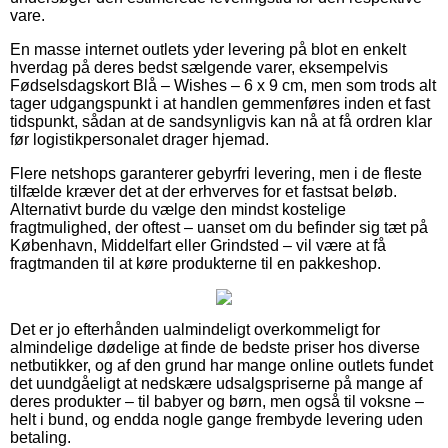
vare.
En masse internet outlets yder levering på blot en enkelt
hverdag på deres bedst sælgende varer, eksempelvis
Fødselsdagskort Blå – Wishes – 6 x 9 cm, men som trods alt
tager udgangspunkt i at handlen gemmenføres inden et fast
tidspunkt, sådan at de sandsynligvis kan nå at få ordren klar
før logistikpersonalet drager hjemad.
Flere netshops garanterer gebyrfri levering, men i de fleste
tilfælde kræver det at der erhverves for et fastsat beløb.
Alternativt burde du vælge den mindst kostelige
fragtmulighed, der oftest – uanset om du befinder sig tæt på
København, Middelfart eller Grindsted – vil være at få
fragtmanden til at køre produkterne til en pakkeshop.
Det er jo efterhånden ualmindeligt overkommeligt for
almindelige dødelige at finde de bedste priser hos diverse
netbutikker, og af den grund har mange online outlets fundet
det uundgåeligt at nedskære udsalgspriserne på mange af
deres produkter – til babyer og børn, men også til voksne –
helt i bund, og endda nogle gange frembyde levering uden
betaling.