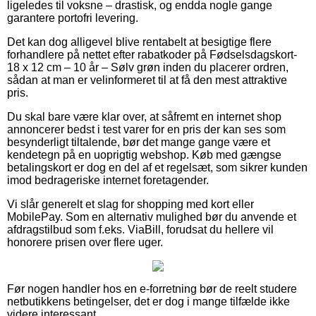
ligeledes til voksne – drastisk, og endda nogle gange
garantere portofri levering.
Det kan dog alligevel blive rentabelt at besigtige flere
forhandlere på nettet efter rabatkoder på Fødselsdagskort-
18 x 12 cm – 10 år – Sølv grøn inden du placerer ordren,
sådan at man er velinformeret til at få den mest attraktive
pris.
Du skal bare være klar over, at såfremt en internet shop
annoncerer bedst i test varer for en pris der kan ses som
besynderligt tiltalende, bør det mange gange være et
kendetegn på en uoprigtig webshop. Køb med gængse
betalingskort er dog en del af et regelsæt, som sikrer kunden
imod bedrageriske internet foretagender.
Vi slår generelt et slag for shopping med kort eller
MobilePay. Som en alternativ mulighed bør du anvende et
afdragstilbud som f.eks. ViaBill, forudsat du hellere vil
honorere prisen over flere uger.
Før nogen handler hos en e-forretning bør de reelt studere
netbutikkens betingelser, det er dog i mange tilfælde ikke
videre interessant.