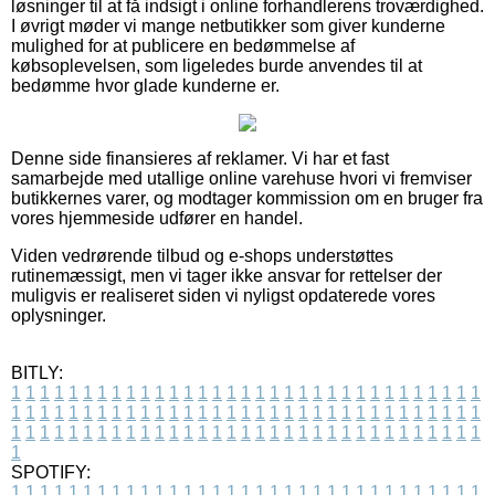
løsninger til at få indsigt i online forhandlerens troværdighed.
I øvrigt møder vi mange netbutikker som giver kunderne
mulighed for at publicere en bedømmelse af
købsoplevelsen, som ligeledes burde anvendes til at
bedømme hvor glade kunderne er.
Denne side finansieres af reklamer. Vi har et fast
samarbejde med utallige online varehuse hvori vi fremviser
butikkernes varer, og modtager kommission om en bruger fra
vores hjemmeside udfører en handel.
Viden vedrørende tilbud og e-shops understøttes
rutinemæssigt, men vi tager ikke ansvar for rettelser der
muligvis er realiseret siden vi nyligst opdaterede vores
oplysninger.
BITLY:
1
1
1
1
1
1
1
1
1
1
1
1
1
1
1
1
1
1
1
1
1
1
1
1
1
1
1
1
1
1
1
1
1
1
1
1
1
1
1
1
1
1
1
1
1
1
1
1
1
1
1
1
1
1
1
1
1
1
1
1
1
1
1
1
1
1
1
1
1
1
1
1
1
1
1
1
1
1
1
1
1
1
1
1
1
1
1
1
1
1
1
1
1
1
1
1
1
1
1
1
SPOTIFY:
1
1
1
1
1
1
1
1
1
1
1
1
1
1
1
1
1
1
1
1
1
1
1
1
1
1
1
1
1
1
1
1
1