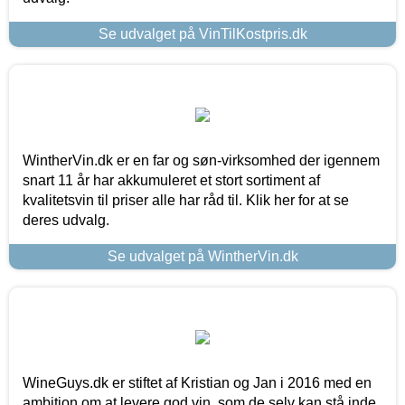
Se udvalget på VinTilKostpris.dk
WintherVin.dk er en far og søn-virksomhed der igennem
snart 11 år har akkumuleret et stort sortiment af
kvalitetsvin til priser alle har råd til. Klik her for at se
deres udvalg.
Se udvalget på WintherVin.dk
WineGuys.dk er stiftet af Kristian og Jan i 2016 med en
ambition om at levere god vin, som de selv kan stå inde