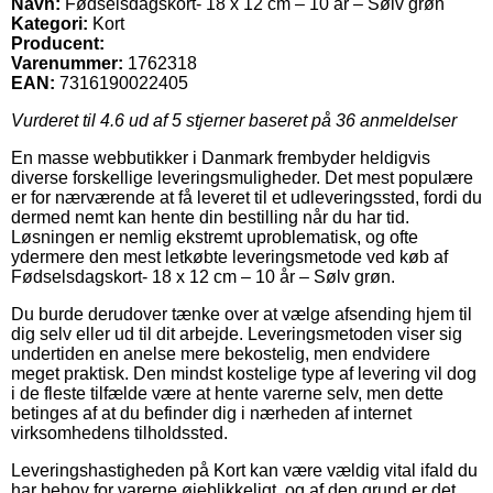
Navn:
Fødselsdagskort- 18 x 12 cm – 10 år – Sølv grøn
Kategori:
Kort
Producent:
Varenummer:
1762318
EAN:
7316190022405
Vurderet til
4.6
ud af 5 stjerner baseret på
36
anmeldelser
En masse webbutikker i Danmark frembyder heldigvis
diverse forskellige leveringsmuligheder. Det mest populære
er for nærværende at få leveret til et udleveringssted, fordi du
dermed nemt kan hente din bestilling når du har tid.
Løsningen er nemlig ekstremt uproblematisk, og ofte
ydermere den mest letkøbte leveringsmetode ved køb af
Fødselsdagskort- 18 x 12 cm – 10 år – Sølv grøn.
Du burde derudover tænke over at vælge afsending hjem til
dig selv eller ud til dit arbejde. Leveringsmetoden viser sig
undertiden en anelse mere bekostelig, men endvidere
meget praktisk. Den mindst kostelige type af levering vil dog
i de fleste tilfælde være at hente varerne selv, men dette
betinges af at du befinder dig i nærheden af internet
virksomhedens tilholdssted.
Leveringshastigheden på Kort kan være vældig vital ifald du
har behov for varerne øjeblikkeligt, og af den grund er det