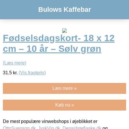
Bulows Kaffebar
Fødselsdagskort- 18 x 12
cm – 10 år – Sølv grøn
(Læs mere)
31.5
kr.
(Vis fragtpris)
Læs mere »
Køb nu »
De mest populære vinwebshops i øjeblikket er
OttoSuenson.dk
,
JyskVin.dk
,
Densidsteflaske.dk
og