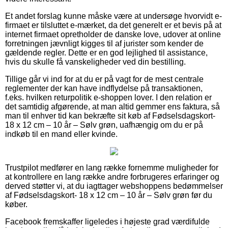
Et andet forslag kunne måske være at undersøge hvorvidt e-
firmaet er tilsluttet e-mærket, da det generelt er et bevis på at
internet firmaet opretholder de danske love, udover at online
forretningen jævnligt kigges til af jurister som kender de
gældende regler. Dette er en god lejlighed til assistance,
hvis du skulle få vanskeligheder ved din bestilling.
Tillige går vi ind for at du er på vagt for de mest centrale
reglementer der kan have indflydelse på transaktionen,
f.eks. hvilken returpolitik e-shoppen lover. I den relation er
det samtidig afgørende, at man altid gemmer ens faktura, så
man til enhver tid kan bekræfte sit køb af Fødselsdagskort-
18 x 12 cm – 10 år – Sølv grøn, uafhængig om du er på
indkøb til en mand eller kvinde.
Trustpilot medfører en lang række fornemme muligheder for
at kontrollere en lang række andre forbrugeres erfaringer og
derved støtter vi, at du iagttager webshoppens bedømmelser
af Fødselsdagskort- 18 x 12 cm – 10 år – Sølv grøn før du
køber.
Facebook fremskaffer ligeledes i højeste grad værdifulde