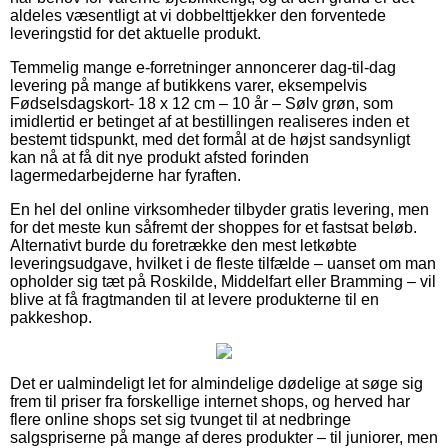
aldeles væsentligt at vi dobbelttjekker den forventede
leveringstid for det aktuelle produkt.
Temmelig mange e-forretninger annoncerer dag-til-dag
levering på mange af butikkens varer, eksempelvis
Fødselsdagskort- 18 x 12 cm – 10 år – Sølv grøn, som
imidlertid er betinget af at bestillingen realiseres inden et
bestemt tidspunkt, med det formål at de højst sandsynligt
kan nå at få dit nye produkt afsted forinden
lagermedarbejderne har fyraften.
En hel del online virksomheder tilbyder gratis levering, men
for det meste kun såfremt der shoppes for et fastsat beløb.
Alternativt burde du foretrække den mest letkøbte
leveringsudgave, hvilket i de fleste tilfælde – uanset om man
opholder sig tæt på Roskilde, Middelfart eller Bramming – vil
blive at få fragtmanden til at levere produkterne til en
pakkeshop.
Det er ualmindeligt let for almindelige dødelige at søge sig
frem til priser fra forskellige internet shops, og herved har
flere online shops set sig tvunget til at nedbringe
salgspriserne på mange af deres produkter – til juniorer, men