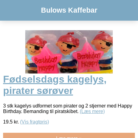
Bulows Kaffebar
Fødselsdags kagelys,
pirater sørøver
3 stk kagelys udformet som pirater og 2 stjerner med Happy
Birthday. Bemanding til piratskibet.
(Læs mere)
19.5
kr.
(Vis fragtpris)