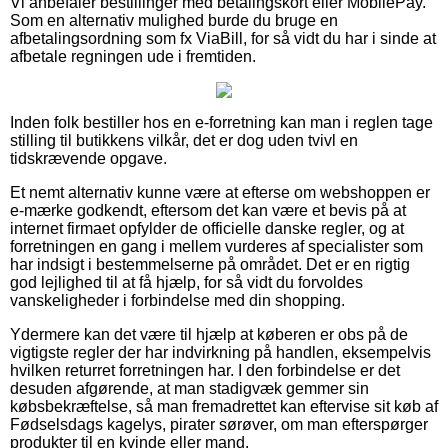
Vi anbefaler bestillinger med betalingskort eller MobilePay.
Som en alternativ mulighed burde du bruge en
afbetalingsordning som fx ViaBill, for så vidt du har i sinde at
afbetale regningen ude i fremtiden.
Inden folk bestiller hos en e-forretning kan man i reglen tage
stilling til butikkens vilkår, det er dog uden tvivl en
tidskrævende opgave.
Et nemt alternativ kunne være at efterse om webshoppen er
e-mærke godkendt, eftersom det kan være et bevis på at
internet firmaet opfylder de officielle danske regler, og at
forretningen en gang i mellem vurderes af specialister som
har indsigt i bestemmelserne på området. Det er en rigtig
god lejlighed til at få hjælp, for så vidt du forvoldes
vanskeligheder i forbindelse med din shopping.
Ydermere kan det være til hjælp at køberen er obs på de
vigtigste regler der har indvirkning på handlen, eksempelvis
hvilken returret forretningen har. I den forbindelse er det
desuden afgørende, at man stadigvæk gemmer sin
købsbekræftelse, så man fremadrettet kan eftervise sit køb af
Fødselsdags kagelys, pirater sørøver, om man efterspørger
produkter til en kvinde eller mand.