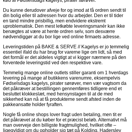
køb af Fødselsdags kagelys, pirater sørøver.
Du kunne derudover afveje for og imod at få ordren sendt til
din bolig eller til adressen hvor du arbejder. Den er til tider
en tand mindre prisbillig, men endvidere ekstremt
uproblematisk. Den mest letkøbte leveringsmanér kan ikke
benægtes at være at hente ordren selv, som desværre
nødvendiggør at du bor lige ved online firmaets adresse.
Leveringstiden på BAKE & SERVE // Kagelys er jo temmelig
essentiel ifald du har brug for varerne lige om lidt, så med
det formål er det aldeles vigtigt at vi kigger nærmere på den
forventede leveringstid ved den respektive vare.
Temmelig mange online outlets stiller garanti om 1 hverdags
levering på mange af butikkens varenumre, eksempelvis
Fødselsdags kagelys, pirater sørøver, men vær vagtsom da
det påkræver at bestillingen gennemføres tidligere end et
besluttet klokkeslæt, med hensynstagen til at de med
sikkerhed kan nå at få produkterne sendt afsted inden de
pakkeansatte holder fyraften.
Nogle få online shops lover fragt uden betaling, men tit er
det påkrævet at du køber for et præcist beløb. Alternativt må
man overveje den billigste fragtmulighed, hvilket ofte –
ligegyldigt om du opholder sig tæt på Kolding, Haderslev