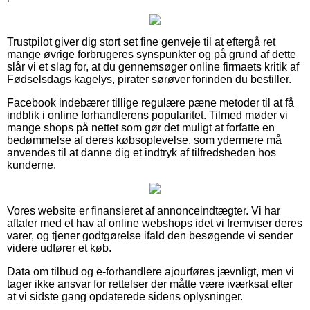
Trustpilot giver dig stort set fine genveje til at eftergå ret
mange øvrige forbrugeres synspunkter og på grund af dette
slår vi et slag for, at du gennemsøger online firmaets kritik af
Fødselsdags kagelys, pirater sørøver forinden du bestiller.
Facebook indebærer tillige regulære pæne metoder til at få
indblik i online forhandlerens popularitet. Tilmed møder vi
mange shops på nettet som gør det muligt at forfatte en
bedømmelse af deres købsoplevelse, som ydermere må
anvendes til at danne dig et indtryk af tilfredsheden hos
kunderne.
Vores website er finansieret af annonceindtægter. Vi har
aftaler med et hav af online webshops idet vi fremviser deres
varer, og tjener godtgørelse ifald den besøgende vi sender
videre udfører et køb.
Data om tilbud og e-forhandlere ajourføres jævnligt, men vi
tager ikke ansvar for rettelser der måtte være iværksat efter
at vi sidste gang opdaterede sidens oplysninger.