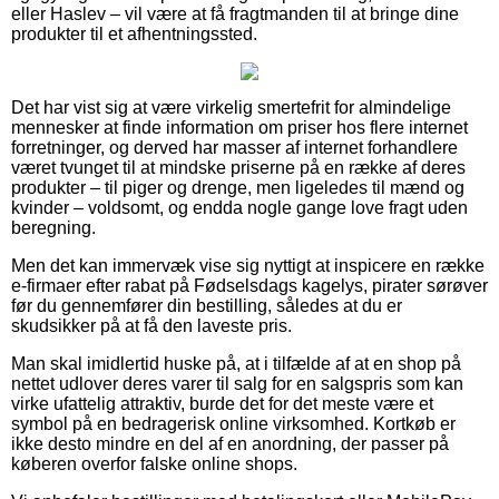
eller Haslev – vil være at få fragtmanden til at bringe dine
produkter til et afhentningssted.
Det har vist sig at være virkelig smertefrit for almindelige
mennesker at finde information om priser hos flere internet
forretninger, og derved har masser af internet forhandlere
været tvunget til at mindske priserne på en række af deres
produkter – til piger og drenge, men ligeledes til mænd og
kvinder – voldsomt, og endda nogle gange love fragt uden
beregning.
Men det kan immervæk vise sig nyttigt at inspicere en række
e-firmaer efter rabat på Fødselsdags kagelys, pirater sørøver
før du gennemfører din bestilling, således at du er
skudsikker på at få den laveste pris.
Man skal imidlertid huske på, at i tilfælde af at en shop på
nettet udlover deres varer til salg for en salgspris som kan
virke ufattelig attraktiv, burde det for det meste være et
symbol på en bedragerisk online virksomhed. Kortkøb er
ikke desto mindre en del af en anordning, der passer på
køberen overfor falske online shops.