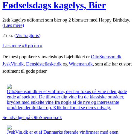
Fødselsdags kagelys, Bier
2stk kagelys udformet som bier og 2 blomster med Happy Birthday.
(Læs mere)
25
kr.
(Vis fragtpris)
Læs mere »
Køb nu »
De mest populære vinwebshops i øjeblikket er
OttoSuenson.dk
,
JyskVin.dk
,
Densidsteflaske.dk
og
Wineman.dk
, som alle har et stort
sortiment til gode priser.
OttoSuenson.dk er et vinfirma, der har fokus på vine i den gode
ende af spektret. De tilbyder dig vine fra de klassiske områder,
krydret med enkelte vine fra nogle af de nye og interessante
områder, der dukker op. Klik her for at se deres udvalg.
Se udvalget på OttoSuenson.dk
JyskVin.dk er et af Danmarks førende vinfirmaer med egen