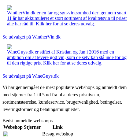
WintherVin.dk er en far og søn-virksomhed der igennem snart
11 år har akkumuleret et stort sortiment af kvalitetsvin til priser
alle har råd til. Klik her for at se deres udvalg.
Se udvalget på WintherVin.dk
WineGuys.dk er stiftet af Kristian og Jan i 2016 med en
ambition om at levere god vin, som de selv kan stå inde for og
til den rigtige pris. Klik her for at se deres udvalg.
Se udvalget på WineGuys.dk
Vi har gennemgået de mest populære webshops og anmeldt dem
med stjerner fra 1 til 5 ud fra bl.a. deres prisniveau,
sortimentstørrelse, kundeservice, brugervenlighed, betingelser,
leveringsformer og betalingsmuligheder.
Bedst anmeldte webshops
Webshop
Stjerner
Link
Besøg webshop