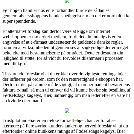
Før nogen handler hos en e-forhandler burde de sådan set
gennemløbe e-shoppens handelsbetingelser, men det er normalt ikke
super spændende.
Et alternativt forslag kan derfor være at kigge om internet
webshoppen er e-mærket medlem, fordi det almindeligvis er en
angivelse af at e-firmaet understøtter de gældende danske regler,
foruden at virksomheden tit gennemses af sagkyndige der er meget
bekendte med bestemmelserne på området. Dette er desuden din
lejlighed til støtte, for så vidt du forvoldes dilemmaer i processen
med dit køb.
Tilsvarende foreslår vi at du er klar over de vigtigste retningslinjer
der influerer på ordren, som fx den returrettighed e-shoppen har.
Derfor er det på samme måde vigtigt, at man permanent bevarer ens
faktura e-mail, så man til enhver tid vil kunne bevise sin bestilling af
Fødselsdags kagelys, Bier, uafhængig om man leder efter en vare til
en kvinde eller mand.
Trustpilot indebærer en række fortræffelige chancer for at se
nærmere på flere øvrige kunders tanker og herved foreslår vi, at du
efterforsker online butikkens ratings af Fødselsdags kagelys, Bier