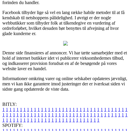
forinden du handler.
Facebook tilbyder lige så vel en lang række habile metoder til at få
kendskab til netshoppens pålidelighed. I øvrigt er der nogle
webbutikker som tilbyder folk at tilkendegive en vurdering af
ordreforløbet, hvilket desuden bør benyttes til afvejning af hvor
glade kunderne er.
Denne side finansieres af annoncer. Vi har tætte samarbejder med et
hold af internet butikker idet vi publicerer virksomhedernes tilbud,
og indkasserer provision forudsat en af de besøgende på vores
website laver en handel.
Informationer omkring varer og online selskaber opdateres jævnligt,
men vi kan ikke garantere imod justeringer der er iværksat siden vi
sidste gang opdaterede de viste data.
BITLY:
1
1
1
1
1
1
1
1
1
1
1
1
1
1
1
1
1
1
1
1
1
1
1
1
1
1
1
1
1
1
1
1
1
1
1
1
1
1
1
1
1
1
1
1
1
1
1
1
1
1
1
1
1
1
1
1
1
1
1
1
1
1
1
1
1
1
1
1
1
1
1
1
1
1
1
1
1
1
1
1
1
1
1
1
1
1
1
1
1
1
1
1
1
1
1
1
1
1
1
1
SPOTIFY:
1
1
1
1
1
1
1
1
1
1
1
1
1
1
1
1
1
1
1
1
1
1
1
1
1
1
1
1
1
1
1
1
1
1
1
1