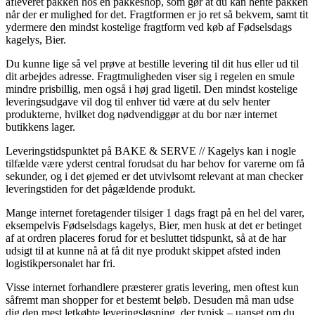
afleveret pakken hos en pakkeshop, som gør at du kan hente pakken
når der er mulighed for det. Fragtformen er jo ret så bekvem, samt tit
ydermere den mindst kostelige fragtform ved køb af Fødselsdags
kagelys, Bier.
Du kunne lige så vel prøve at bestille levering til dit hus eller ud til
dit arbejdes adresse. Fragtmuligheden viser sig i regelen en smule
mindre prisbillig, men også i høj grad ligetil. Den mindst kostelige
leveringsudgave vil dog til enhver tid være at du selv henter
produkterne, hvilket dog nødvendiggør at du bor nær internet
butikkens lager.
Leveringstidspunktet på BAKE & SERVE // Kagelys kan i nogle
tilfælde være yderst central forudsat du har behov for varerne om få
sekunder, og i det øjemed er det utvivlsomt relevant at man checker
leveringstiden for det pågældende produkt.
Mange internet foretagender tilsiger 1 dags fragt på en hel del varer,
eksempelvis Fødselsdags kagelys, Bier, men husk at det er betinget
af at ordren placeres forud for et besluttet tidspunkt, så at de har
udsigt til at kunne nå at få dit nye produkt skippet afsted inden
logistikpersonalet har fri.
Visse internet forhandlere præsterer gratis levering, men oftest kun
såfremt man shopper for et bestemt beløb. Desuden må man udse
dig den mest letkøbte leveringsløsning, der typisk – uanset om du