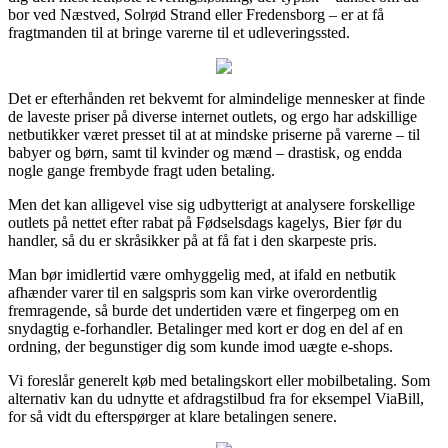
bor ved Næstved, Solrød Strand eller Fredensborg – er at få
fragtmanden til at bringe varerne til et udleveringssted.
Det er efterhånden ret bekvemt for almindelige mennesker at finde
de laveste priser på diverse internet outlets, og ergo har adskillige
netbutikker været presset til at at mindske priserne på varerne – til
babyer og børn, samt til kvinder og mænd – drastisk, og endda
nogle gange frembyde fragt uden betaling.
Men det kan alligevel vise sig udbytterigt at analysere forskellige
outlets på nettet efter rabat på Fødselsdags kagelys, Bier før du
handler, så du er skråsikker på at få fat i den skarpeste pris.
Man bør imidlertid være omhyggelig med, at ifald en netbutik
afhænder varer til en salgspris som kan virke overordentlig
fremragende, så burde det undertiden være et fingerpeg om en
snydagtig e-forhandler. Betalinger med kort er dog en del af en
ordning, der begunstiger dig som kunde imod uægte e-shops.
Vi foreslår generelt køb med betalingskort eller mobilbetaling. Som
alternativ kan du udnytte et afdragstilbud fra for eksempel ViaBill,
for så vidt du efterspørger at klare betalingen senere.