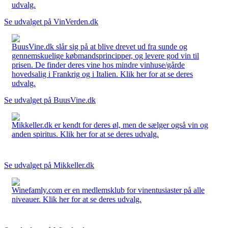
udvalg.
Se udvalget på VinVerden.dk
BuusVine.dk slår sig på at blive drevet ud fra sunde og
gennemskuelige købmandsprincipper, og levere god vin til
prisen. De finder deres vine hos mindre vinhuse/gårde
hovedsalig i Frankrig og i Italien. Klik her for at se deres
udvalg.
Se udvalget på BuusVine.dk
Mikkeller.dk er kendt for deres øl, men de sælger også vin og
anden spiritus. Klik her for at se deres udvalg.
Se udvalget på Mikkeller.dk
Winefamly.com er en medlemsklub for vinentusiaster på alle
niveauer. Klik her for at se deres udvalg.