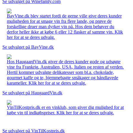
Se udvalget på Winefamly.com
BayVine.dk blev startet fordi de gerne ville give deres kunder
muligheden for at smage vin fra flere lande, og prøve de
forskellige druer man dyrker vin på. Hos dem behøver du
derfor heller ikke at købe 6 eller 12 flasker af samme vin. Klik
her for at se deres udvalg.
Se udvalget på BayVine.dk
Hos HaugaardVin.dk giver de deres kunder gode og udsøgte
vine fra Frankrig, Australien, USA, Italien og resten af verden.
Hertil kommer udvalgte delikatesser som bl.a. chokolade,
gourmet kaffe og te, hjemmebagte småkager og håndlavede
karameller. Klik her for at se deres udvalg.
Se udvalget på HaugaardVin.dk
VinTilKostpris.dk er en vinklub, som giver dig mulighed for at
købe vin til indkøbspriser. Klik her for at se deres udvalg.
Se udvalget på VinTilKostpris.dk