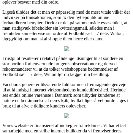
oplever besvær med din ordre.
Ligeså tilrådes det at man er påpasselig med de mest vitale vilkår der
indvirker på transaktionen, som fx den byttepolitik online
forhandleren benytter. Derfor er det på samme måde essesentielt, at
man stadigvæk bibeholder sin kvitteringsmail, således man i
fremtiden kan eftervise sin ordre af Fodbold sæt – 7 dele, Wilton,
ligegyldigt om man skal shoppe til en herre eller dame.
Trustpilot resulterer i relativt pålidelige løsninger til at sondere en
stor portion forhenværende brugeres observationer og derved
rekommanderer vi, at du tolker webshoppens bedømmelser af
Fodbold sæt – 7 dele, Wilton før du lægger din bestilling.
Facebook genererer tilsvarende fuldkommen fremragende genveje
til at få indsigt i internet virksomhedens kundetilfredshed. Herinde
ses endda online varehuse i Danmark som tilbyder kunderne at
notere en bedømmelse af deres køb, hvilket lige så vel burde tages i
brug til at afveje tidligere kunders oplevelser.
Vores website er finansieret af indtægter fra reklamer. Vi har et tæt
samarbejde med en stribe internet butikker da vi fremviser deres