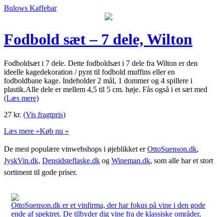
Bulows Kaffebar
Fodbold sæt – 7 dele, Wilton
Fodboldsæt i 7 dele. Dette fodboldsæt i 7 dele fra Wilton er den
ideelle kagedekoration / pynt til fodbold muffins eller en
fodboldbane kage. Indeholder 2 mål, 1 dommer og 4 spillere i
plastik.Alle dele er mellem 4,5 til 5 cm. høje. Fås også i et sæt med
(Læs mere)
27
kr.
(Vis fragtpris)
Læs mere »
Køb nu »
De mest populære vinwebshops i øjeblikket er
OttoSuenson.dk
,
JyskVin.dk
,
Densidsteflaske.dk
og
Wineman.dk
, som alle har et stort
sortiment til gode priser.
OttoSuenson.dk er et vinfirma, der har fokus på vine i den gode
ende af spektret. De tilbyder dig vine fra de klassiske områder,