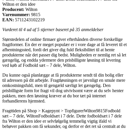
Wilton er den idee
Producent:
Wilton
Varenummer:
9815
EAN:
5711243102219
Vurderet til
4
ud af 5 stjerner baseret på
35
anmeldelser
Størstedelen af online firmaer giver efterhånden diverse forskellige
fragtformer. En der er meget populær er i vore dage at få leveret til et
afhentningssted, fordi det giver dig fuld fleksibilitet til at hente
produkterne når det passer dig bedst. Muligheden er nemlig ret så let
gængelig, og endda ydermere den prisbilligste løsning til levering
ved køb af Fodbold sæt – 7 dele, Wilton.
Du kunne også planlægge at få produkterne sendt til din bolig eller
til adressen på dit arbejde. Fragtløsningen er jævnligt en smule mere
omkostningsfuld, men til gengæld særligt let gængelig. Den
prisbilligste form for fragt vil dog utvivlsomt være at du selv henter
pakken, men den løsning kræver at du bor tæt på internet
forhandlerens hjemsted.
Fragttiden på
Shop > Kagepynt > Topfigurer
Wilton
9815
Fodbold
sæt – 7 dele, Wilton
Fodboldsæt i 7 dele. Dette fodboldsæt i 7 dele
fra Wilton er den idee er selvfølgelig temmelig vigtig ifald vi
behøver pakken om få sekunder, og derfor er det ret så centralt at du