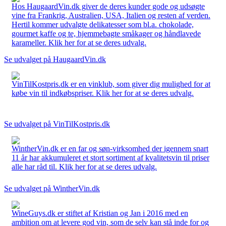
Hos HaugaardVin.dk giver de deres kunder gode og udsøgte
vine fra Frankrig, Australien, USA, Italien og resten af verden.
Hertil kommer udvalgte delikatesser som bl.a. chokolade,
gourmet kaffe og te, hjemmebagte småkager og håndlavede
karameller. Klik her for at se deres udvalg.
Se udvalget på HaugaardVin.dk
VinTilKostpris.dk er en vinklub, som giver dig mulighed for at
købe vin til indkøbspriser. Klik her for at se deres udvalg.
Se udvalget på VinTilKostpris.dk
WintherVin.dk er en far og søn-virksomhed der igennem snart
11 år har akkumuleret et stort sortiment af kvalitetsvin til priser
alle har råd til. Klik her for at se deres udvalg.
Se udvalget på WintherVin.dk
WineGuys.dk er stiftet af Kristian og Jan i 2016 med en
ambition om at levere god vin, som de selv kan stå inde for og