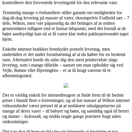
kontrollerer den forventede leveringstid for den relevante vare.
Temmelig mange e-forhandlere stiller garanti om muligheden for
dag-til-dag levering på masser af varer, eksempelvis Fodbold sæt – 7
dele, Wilton, men vær påpasselig da det betinges af at ordren
gennemføres tidligere end et fastsat tidspunkt, med det formål at de
højst sandsynligt kan nå at få varen klar inden pakkepersonalet tager
hjem.
Enkelte internet butikker frembyder portofri levering, men
undertiden er det under forudsætning af at du køber for en bestemt
sum. Alternativt burde du udse dig den mest prisbevidste slags
levering, som i mange tilfælde – uanset om man opholder sig ved
Vejle, Rønne eller Bjerringbro – er at få bragt varerne til et
afhentningssted.
Det er vældig enkelt for internetbrugere at finde frem til de bedste
priser i blandt flere e-forretninger, og så har masser af Wilton internet
virksomheder været presset til at at nedskære udsalgspriserne på
mange af deres varer – til babyer og børn, og samtidig også til herrer
og damer – kolossalt, og endda nogle gange præstere fragt uden
omkostninger.
Det kan dog til hver en tid vise sig lønnende at besigtige et par