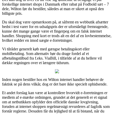
forskellige internet shops i Danmark efter rabat på Fodbold sæt – 7
dele, Wilton før du bestiller, således at man er sikret at opnå den
billigste pris.
Du skal dog være opmærksom på, at såfremt en webbutik afsætter
bedst i test varer for en udsalgspris der er uforståeligt fremragende,
kunne det mange gange være et fingerpeg om en falsk internet
handler. Shopping med kort er trods alt en del af en lovbestemmelse,
hvilket redder en imod uægte e-forretninger.
Vi tilråder generelt køb med gængse betalingskort eller
mobilbetaling. Som alternativ bør du drage fordel af et
afbetalingstilbud fra f.eks. ViaBill, i tilfælde af at du hellere vil
dække regningen over et længere tidsrum.
Inden nogen bestiller hos en Wilton internet handler behøver de
faktisk se på dens vilkår, dog er det bare ikke specielt ophidsende.
Et andet forslag kan være at kontrollere hvorvidt e-forretningen er
medlem af e-mærke ordningen, grundet at det generelt er et signal
om at netbutikken opfylder den officielle danske lovgivning,
foruden at internet shoppen regelmæssigt revurderes af fagfolk som
forstår reglerne. Desuden får du lejlighed til at få bistand, når du