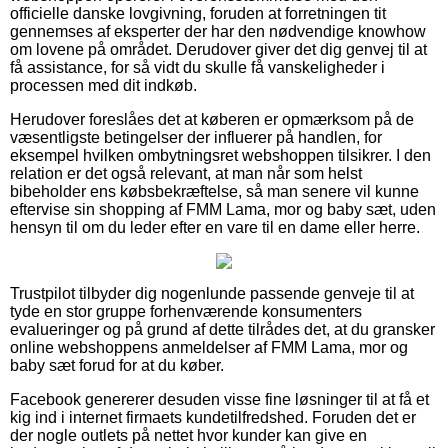
officielle danske lovgivning, foruden at forretningen tit
gennemses af eksperter der har den nødvendige knowhow
om lovene på området. Derudover giver det dig genvej til at
få assistance, for så vidt du skulle få vanskeligheder i
processen med dit indkøb.
Herudover foreslåes det at køberen er opmærksom på de
væsentligste betingelser der influerer på handlen, for
eksempel hvilken ombytningsret webshoppen tilsikrer. I den
relation er det også relevant, at man når som helst
bibeholder ens købsbekræftelse, så man senere vil kunne
eftervise sin shopping af FMM Lama, mor og baby sæt, uden
hensyn til om du leder efter en vare til en dame eller herre.
Trustpilot tilbyder dig nogenlunde passende genveje til at
tyde en stor gruppe forhenværende konsumenters
evalueringer og på grund af dette tilrådes det, at du gransker
online webshoppens anmeldelser af FMM Lama, mor og
baby sæt forud for at du køber.
Facebook genererer desuden visse fine løsninger til at få et
kig ind i internet firmaets kundetilfredshed. Foruden det er
der nogle outlets på nettet hvor kunder kan give en