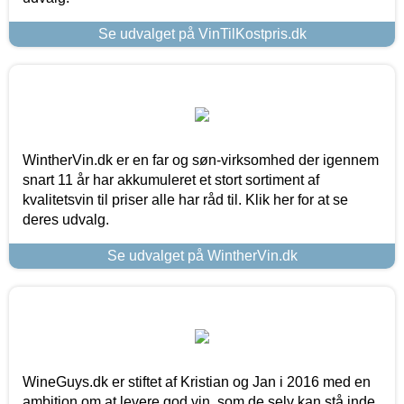
Se udvalget på VinTilKostpris.dk
WintherVin.dk er en far og søn-virksomhed der igennem
snart 11 år har akkumuleret et stort sortiment af
kvalitetsvin til priser alle har råd til. Klik her for at se
deres udvalg.
Se udvalget på WintherVin.dk
WineGuys.dk er stiftet af Kristian og Jan i 2016 med en
ambition om at levere god vin, som de selv kan stå inde