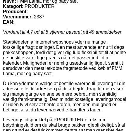
Navn:
FMM Lama, mor og baby sæt
Kategori:
PRODUKTER
Producent:
Varenummer:
2387
EAN:
Vurderet til
4.7
ud af 5 stjerner baseret på
49
anmeldelser
Størstedelen af internet webshops yder nu mange
forskellige fragtløsninger. Den mest anvendte er nu til dags
pakkeshoppen, fordi det giver dig fuld fleksibilitet til at hente
de bestilte varer lige præcis når det passer ind i din
kalender. Muligheden er nemlig usædvanlig ligetil, samt tit
derudover den mest letkøbte fragtmetode ved køb af FMM
Lama, mor og baby sæt.
Du kan ydermere vælge at bestille varerne til levering til din
adresse eller til adressen på dit arbejde. Fragtformen viser
sig mange gange en anelse mere pebret, men samtidig
vældig fremkommelig. Den mindst kostelige leveringsmodel
er uden tvivl selv at hente ordren, men den mulighed er
betinget af at du lever nærved e-handlens lager.
Leveringstidspunktet på PRODUKTER er ekstremt
betydningsfuld om du skal bruge pakken øjeblikkeligt, så af
den grund er det fuldkommen centralt at man gransker den