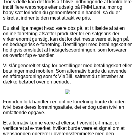
Trods dette kan det trods alt blive indbringende at kontrollere
indtil flere webshops efter udsalg på FMM Lama, mor og
baby sæt forinden du gennemfører din handel, så du er
sikret at indhente den mest attraktive pris.
Du skal lige meget hvad være obs på, at i tilfælde af at en
online forretning afsætter produkter for en salgspris der
virker enormt gunstig, kan det for det meste være et tegn på
en bedragerisk e-forretning. Bestillinger med betalingskort er
heldigvis omsluttet af Indsigelsesordningen, som forsvarer
os overfor fup e-handler.
Vi slår generelt et slag for bestillinger med betalingskort eller
betalinger med mobilen. Som alternativ burde du anvende
en afdragsordning som fx ViaBill, såfremt du tilstræber at
dække beløbet over en periode.
Forinden folk handler i en online forretning burde de uden
tvivl bese deres forretningsaftale, det er dog uden tvivl en
omfattende opgave.
Et alternativ kunne være at efterse hvorvidt e-firmaet er
verificeret af e-mærket, hvilket burde være et signal om at
webshoppen opererer i overensstemmelse med den