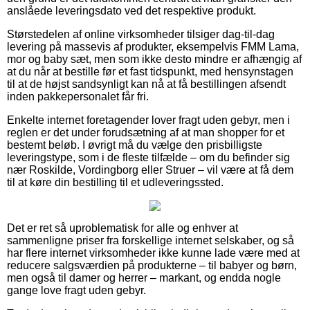
anslåede leveringsdato ved det respektive produkt.
Størstedelen af online virksomheder tilsiger dag-til-dag
levering på massevis af produkter, eksempelvis FMM Lama,
mor og baby sæt, men som ikke desto mindre er afhængig af
at du når at bestille før et fast tidspunkt, med hensynstagen
til at de højst sandsynligt kan nå at få bestillingen afsendt
inden pakkepersonalet får fri.
Enkelte internet foretagender lover fragt uden gebyr, men i
reglen er det under forudsætning af at man shopper for et
bestemt beløb. I øvrigt må du vælge den prisbilligste
leveringstype, som i de fleste tilfælde – om du befinder sig
nær Roskilde, Vordingborg eller Struer – vil være at få dem
til at køre din bestilling til et udleveringssted.
Det er ret så uproblematisk for alle og enhver at
sammenligne priser fra forskellige internet selskaber, og så
har flere internet virksomheder ikke kunne lade være med at
reducere salgsværdien på produkterne – til babyer og børn,
men også til damer og herrer – markant, og endda nogle
gange love fragt uden gebyr.