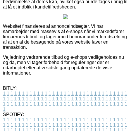
bedømmelse af deres køb, hvilket også burde tages i brug til
at få et indblik i kundetilfredsheden.
Websitet finansieres af annonceindtægter. Vi har
samarbejder med massevis af e-shops når vi markedsfører
firmaernes tilbud, og tager imod honorar under forudsætning
af at en af de besøgende på vores website laver en
transaktion.
Vejledning vedrørende tilbud og e-shops vedligeholdes nu
og da, men vi tager forbehold for reguleringer der er
udarbejdet efter at vi sidste gang opdaterede de viste
informationer.
BITLY:
1
1
1
1
1
1
1
1
1
1
1
1
1
1
1
1
1
1
1
1
1
1
1
1
1
1
1
1
1
1
1
1
1
1
1
1
1
1
1
1
1
1
1
1
1
1
1
1
1
1
1
1
1
1
1
1
1
1
1
1
1
1
1
1
1
1
1
1
1
1
1
1
1
1
1
1
1
1
1
1
1
1
1
1
1
1
1
1
1
1
1
1
1
1
1
1
1
1
1
1
SPOTIFY:
1
1
1
1
1
1
1
1
1
1
1
1
1
1
1
1
1
1
1
1
1
1
1
1
1
1
1
1
1
1
1
1
1
1
1
1
1
1
1
1
1
1
1
1
1
1
1
1
1
1
1
1
1
1
1
1
1
1
1
1
1
1
1
1
1
1
1
1
1
1
1
1
1
1
1
1
1
1
1
1
1
1
1
1
1
1
1
1
1
1
1
1
1
1
1
1
1
1
1