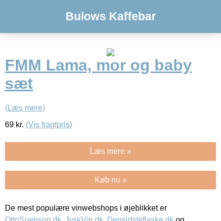
Bulows Kaffebar
FMM Lama, mor og baby
sæt
(Læs mere)
69
kr.
(Vis fragtpris)
Læs mere »
Køb nu »
De mest populære vinwebshops i øjeblikket er
OttoSuenson.dk
,
JyskVin.dk
,
Densidsteflaske.dk
og