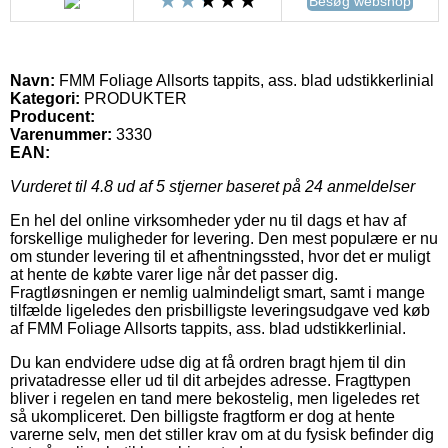
Besøg webshop
Navn:
FMM Foliage Allsorts tappits, ass. blad udstikkerlinial
Kategori:
PRODUKTER
Producent:
Varenummer:
3330
EAN:
Vurderet til
4.8
ud af 5 stjerner baseret på
24
anmeldelser
En hel del online virksomheder yder nu til dags et hav af
forskellige muligheder for levering. Den mest populære er nu
om stunder levering til et afhentningssted, hvor det er muligt
at hente de købte varer lige når det passer dig.
Fragtløsningen er nemlig ualmindeligt smart, samt i mange
tilfælde ligeledes den prisbilligste leveringsudgave ved køb
af FMM Foliage Allsorts tappits, ass. blad udstikkerlinial.
Du kan endvidere udse dig at få ordren bragt hjem til din
privatadresse eller ud til dit arbejdes adresse. Fragttypen
bliver i regelen en tand mere bekostelig, men ligeledes ret
så ukompliceret. Den billigste fragtform er dog at hente
varerne selv, men det stiller krav om at du fysisk befinder dig