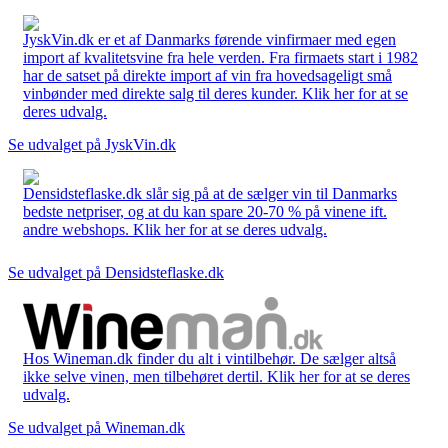
JyskVin.dk er et af Danmarks førende vinfirmaer med egen
import af kvalitetsvine fra hele verden. Fra firmaets start i 1982
har de satset på direkte import af vin fra hovedsageligt små
vinbønder med direkte salg til deres kunder. Klik her for at se
deres udvalg.
Se udvalget på JyskVin.dk
Densidsteflaske.dk slår sig på at de sælger vin til Danmarks
bedste netpriser, og at du kan spare 20-70 % på vinene ift.
andre webshops. Klik her for at se deres udvalg.
Se udvalget på Densidsteflaske.dk
Hos Wineman.dk finder du alt i vintilbehør. De sælger altså
ikke selve vinen, men tilbehøret dertil. Klik her for at se deres
udvalg.
Se udvalget på Wineman.dk