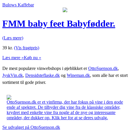
Bulows Kaffebar
FMM baby feet Babyfødder.
(Læs mere)
39
kr.
(Vis fragtpris)
Læs mere »
Køb nu »
De mest populære vinwebshops i øjeblikket er
OttoSuenson.dk
,
JyskVin.dk
,
Densidsteflaske.dk
og
Wineman.dk
, som alle har et stort
sortiment til gode priser.
OttoSuenson.dk er et vinfirma, der har fokus på vine i den gode
ende af spektret. De tilbyder dig vine fra de klassiske områder,
krydret med enkelte vine fra nogle af de nye og interessante
områder, der dukker op. Klik her for at se deres udvalg.
Se udvalget på OttoSuenson.dk