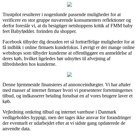
Trustpilot resulterer i nogenlunde passende muligheder for at
verificere en stor gruppe nuværende konsumenters reflektioner og
derfor foreslår vi, at du besigtiger netshoppens kritik af FMM baby
feet Babyfødder. forinden du shopper.
Facebook tilbyder dig desuden ret så fortræffelige muligheder for at
få indblik i online firmaets kundefokus. I øvrigt er der mange online
webshops som tilbyder kunderne at offentliggøre en anmeldelse af
deres køb, hvilket ligeledes bør udnyttes til afvejning af
tilfredsheden hos kunderne.
Denne hjemmeside finansieres af annonceindtægter. Vi har aftaler
med masser af internet firmaer hvori vi præsenterer forretningernes
tilbud, og indkasserer betaling forudsat en af vores brugere laver et
køb.
Vejledning omkring tilbud og internet varehuse i Danmark
vedligeholdes hyppigt, men der tages ikke ansvar for forandringer
der eventuelt er udarbejdet efter at vi sidste gang opdaterede de
anvendte data.