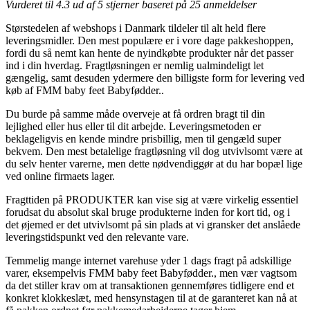
Vurderet til
4.3
ud af 5 stjerner baseret på
25
anmeldelser
Størstedelen af webshops i Danmark tildeler til alt held flere
leveringsmidler. Den mest populære er i vore dage pakkeshoppen,
fordi du så nemt kan hente de nyindkøbte produkter når det passer
ind i din hverdag. Fragtløsningen er nemlig ualmindeligt let
gængelig, samt desuden ydermere den billigste form for levering ved
køb af FMM baby feet Babyfødder..
Du burde på samme måde overveje at få ordren bragt til din
lejlighed eller hus eller til dit arbejde. Leveringsmetoden er
beklageligvis en kende mindre prisbillig, men til gengæld super
bekvem. Den mest betalelige fragtløsning vil dog utvivlsomt være at
du selv henter varerne, men dette nødvendiggør at du har bopæl lige
ved online firmaets lager.
Fragttiden på PRODUKTER kan vise sig at være virkelig essentiel
forudsat du absolut skal bruge produkterne inden for kort tid, og i
det øjemed er det utvivlsomt på sin plads at vi gransker det anslåede
leveringstidspunkt ved den relevante vare.
Temmelig mange internet varehuse yder 1 dags fragt på adskillige
varer, eksempelvis FMM baby feet Babyfødder., men vær vagtsom
da det stiller krav om at transaktionen gennemføres tidligere end et
konkret klokkeslæt, med hensynstagen til at de garanteret kan nå at