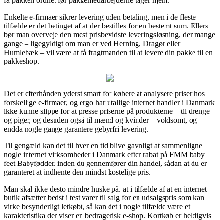
få pakken ordnet før pakkemedarbejderne tager hjem.
Enkelte e-firmaer sikrer levering uden betaling, men i de fleste
tilfælde er det betinget af at der bestilles for en bestemt sum. Ellers
bør man overveje den mest prisbevidste leveringsløsning, der mange
gange – ligegyldigt om man er ved Herning, Dragør eller
Humlebæk – vil være at få fragtmanden til at levere din pakke til en
pakkeshop.
Det er efterhånden yderst smart for købere at analysere priser hos
forskellige e-firmaer, og ergo har utallige internet handler i Danmark
ikke kunne slippe for at presse priserne på produkterne – til drenge
og piger, og desuden også til mænd og kvinder – voldsomt, og
endda nogle gange garantere gebyrfri levering.
Til gengæld kan det til hver en tid blive gavnligt at sammenligne
nogle internet virksomheder i Danmark efter rabat på FMM baby
feet Babyfødder. inden du gennemfører din handel, sådan at du er
garanteret at indhente den mindst kostelige pris.
Man skal ikke desto mindre huske på, at i tilfælde af at en internet
butik afsætter bedst i test varer til salg for en udsalgspris som kan
virke besynderligt letkøbt, så kan det i nogle tilfælde være et
karakteristika der viser en bedragerisk e-shop. Kortkøb er heldigvis