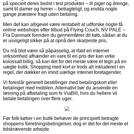
på specielt deres bedst i test produkter – til piger og drenge,
samt til damer og herrer – betragteligt, og endda nogle
gange præstere fragt uden betaling.
Men det kan alligevel være rentabelt at udforske nogle få
online webshops efter tilbud på Flying Couch, NV PALE –
Fra Danmark forinden du gennemfører dit køb, sådan at du
er usvigeligt sikker på at opnå den skarpeste pris.
Du må blot være så påpasselig, at ifald en internet
virksomhed afhænder en vare til en pris der kan virke
kolossalt billig, så kan det for det meste være et tegn på en
uægte butik. Shopping med kort er trods alt inkluderet i en
regel, der dækker en imod uærlige internet foretagender.
Vi foreslår generelt bestillinger med betalingskort eller
betalinger med mobilen. Alternativt bør du anvende en
løsning på afbetaling som fx ViaBill, hvis du hellere vil
betale betalingen over flere uger.
Før folk køber i en butik behøver de principielt betragte
shoppens forretningsbetingelser, dog er det for det meste et
tidskrævende arbejde.