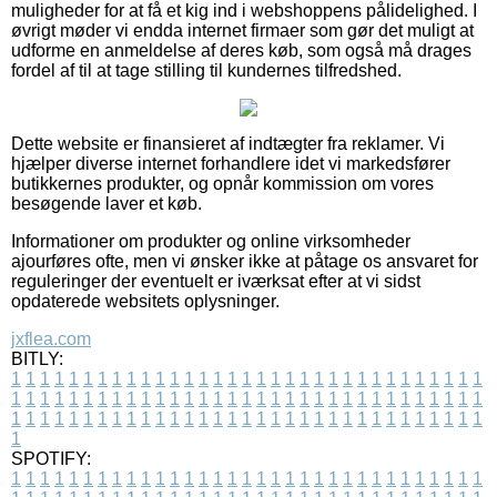
muligheder for at få et kig ind i webshoppens pålidelighed. I
øvrigt møder vi endda internet firmaer som gør det muligt at
udforme en anmeldelse af deres køb, som også må drages
fordel af til at tage stilling til kundernes tilfredshed.
Dette website er finansieret af indtægter fra reklamer. Vi
hjælper diverse internet forhandlere idet vi markedsfører
butikkernes produkter, og opnår kommission om vores
besøgende laver et køb.
Informationer om produkter og online virksomheder
ajourføres ofte, men vi ønsker ikke at påtage os ansvaret for
reguleringer der eventuelt er iværksat efter at vi sidst
opdaterede websitets oplysninger.
jxflea.com
BITLY:
1
1
1
1
1
1
1
1
1
1
1
1
1
1
1
1
1
1
1
1
1
1
1
1
1
1
1
1
1
1
1
1
1
1
1
1
1
1
1
1
1
1
1
1
1
1
1
1
1
1
1
1
1
1
1
1
1
1
1
1
1
1
1
1
1
1
1
1
1
1
1
1
1
1
1
1
1
1
1
1
1
1
1
1
1
1
1
1
1
1
1
1
1
1
1
1
1
1
1
1
SPOTIFY:
1
1
1
1
1
1
1
1
1
1
1
1
1
1
1
1
1
1
1
1
1
1
1
1
1
1
1
1
1
1
1
1
1