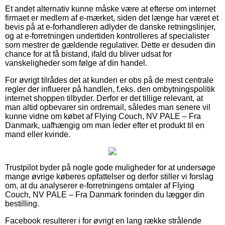
Et andet alternativ kunne måske være at efterse om internet
firmaet er medlem af e-mærket, siden det længe har været et
bevis på at e-forhandleren adlyder de danske retningslinjer,
og at e-forretningen undertiden kontrolleres af specialister
som mestrer de gældende regulativer. Dette er desuden din
chance for at få bistand, ifald du bliver udsat for
vanskeligheder som følge af din handel.
For øvrigt tilrådes det at kunden er obs på de mest centrale
regler der influerer på handlen, f.eks. den ombytningspolitik
internet shoppen tilbyder. Derfor er det tillige relevant, at
man altid opbevarer sin ordremail, således man senere vil
kunne vidne om købet af Flying Couch, NV PALE – Fra
Danmark, uafhængig om man leder efter et produkt til en
mand eller kvinde.
Trustpilot byder på nogle gode muligheder for at undersøge
mange øvrige køberes opfattelser og derfor stiller vi forslag
om, at du analyserer e-forretningens omtaler af Flying
Couch, NV PALE – Fra Danmark forinden du lægger din
bestilling.
Facebook resulterer i for øvrigt en lang række strålende