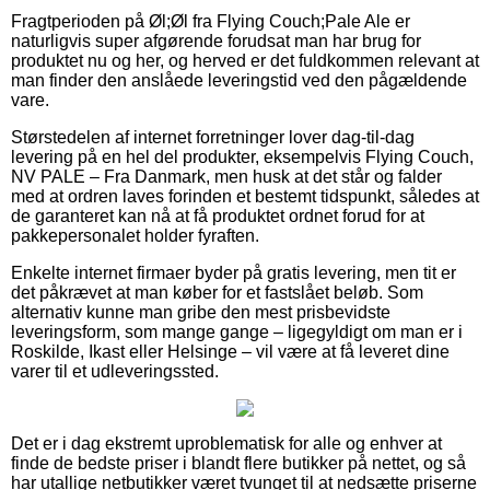
Fragtperioden på Øl;Øl fra Flying Couch;Pale Ale er
naturligvis super afgørende forudsat man har brug for
produktet nu og her, og herved er det fuldkommen relevant at
man finder den anslåede leveringstid ved den pågældende
vare.
Størstedelen af internet forretninger lover dag-til-dag
levering på en hel del produkter, eksempelvis Flying Couch,
NV PALE – Fra Danmark, men husk at det står og falder
med at ordren laves forinden et bestemt tidspunkt, således at
de garanteret kan nå at få produktet ordnet forud for at
pakkepersonalet holder fyraften.
Enkelte internet firmaer byder på gratis levering, men tit er
det påkrævet at man køber for et fastslået beløb. Som
alternativ kunne man gribe den mest prisbevidste
leveringsform, som mange gange – ligegyldigt om man er i
Roskilde, Ikast eller Helsinge – vil være at få leveret dine
varer til et udleveringssted.
Det er i dag ekstremt uproblematisk for alle og enhver at
finde de bedste priser i blandt flere butikker på nettet, og så
har utallige netbutikker været tvunget til at nedsætte priserne