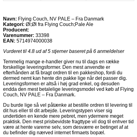
Navn:
Flying Couch, NV PALE – Fra Danmark
Kategori:
Øl;Øl fra Flying Couch;Pale Ale
Producent:
Varenummer:
33398
EAN:
5714974000038
Vurderet til
4.8
ud af 5 stjerner baseret på
6
anmeldelser
Temmelig mange e-handler giver nu til dags en række
forskellige leveringsformer. Den mest anvendte er
efterhånden at få bragt ordren til en pakkeshop, fordi du
dermed nemt kan hente din pakke lige når det passer dig.
Leveringsformen er altså i høj grad enkel, og desuden
endda den mest betalelige leveringsmodel ved køb af Flying
Couch, NV PALE – Fra Danmark.
Du burde lige så vel påtænke at bestille ordren til levering til
dit hus eller til dit arbejde. Leveringstypen viser sig
undertiden en kende mere pebret, men ydermere meget
praktisk. Den mest prisbevidste fragttype vil dog til enhver tid
være at hente varerne selv, som desværre er betinget af at
du befinder dig nærved internet firmaets bopæl.