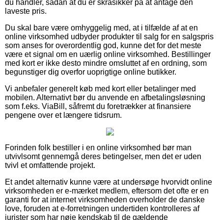
du handler, sådan at du er skråsikker på at antage den
laveste pris.
Du skal bare være omhyggelig med, at i tilfælde af at en
online virksomhed udbyder produkter til salg for en salgspris
som anses for overordentlig god, kunne det for det meste
være et signal om en uærlig online virksomhed. Bestillinger
med kort er ikke desto mindre omsluttet af en ordning, som
begunstiger dig overfor uoprigtige online butikker.
Vi anbefaler generelt køb med kort eller betalinger med
mobilen. Alternativt bør du anvende en afbetalingsløsning
som f.eks. ViaBill, såfremt du foretrækker at finansiere
pengene over et længere tidsrum.
Forinden folk bestiller i en online virksomhed bør man
utvivlsomt gennemgå deres betingelser, men det er uden
tvivl et omfattende projekt.
Et andet alternativ kunne være at undersøge hvorvidt online
virksomheden er e-mærket medlem, eftersom det ofte er en
garanti for at internet virksomheden overholder de danske
love, foruden at e-forretningen undertiden kontrolleres af
jurister som har nøje kendskab til de gældende