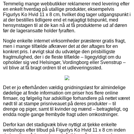
Temmelig mange webbutikker reklamerer med levering efter
en enkelt hverdag på utallige produkter, eksempelvis
Figurlys Ko Hvid 11 x 8 cm, hvilket dog tager udgangspunkt i
at der bestilles tidligere end et nøjagtigt tidspunkt, med
hensynstagen til at de kan nå at få produkterne ud af døren
før de lageransatte holder fyraften.
Nogle enkelte internet virksomheder præsterer gratis fragt,
men i mange tilfælde afkræver det at der aftages for en
konkret pris. I øvrigt skal du udvælge den prisbilligste
fragtmulighed, der i de fleste tilfælde – ligegyldigt om du
opholder sig ved Helsingør, Vordingborg eller Svenstrup –
vil blive at få bragt ordren til et udleveringssted.
Det er jo efterhånden vældig gnidningsløst for almindelige
dødelige at finde information om priser hos flere online
firmaer, og følgelig har adskillige forhandlere på nettet været
nødt til at stampe prisniveauet på deres produkter – til
drenge og piger, samt til kvinder og mænd – betragteligt, og
endda nogle gange frembyde fragt uden omkostninger.
Derfor kan det stadigvæk blive nyttigt at tjekke enkelte
webshops efter tilbud på Figurlys Ko Hvid 11 x 8 cm inden