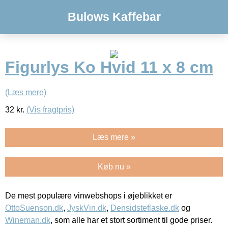
Bulows Kaffebar
Figurlys Ko Hvid 11 x 8 cm
(Læs mere)
32
kr.
(Vis fragtpris)
Læs mere »
Køb nu »
De mest populære vinwebshops i øjeblikket er
OttoSuenson.dk
,
JyskVin.dk
,
Densidsteflaske.dk
og
Wineman.dk
, som alle har et stort sortiment til gode priser.