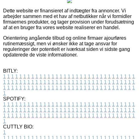
Dette website er finansieret af indtægter fra annoncer. Vi
arbejder sammen med et hav af netbutikker når vi formidler
firmaernes produkter, og tager provision under forudsætning
af at en bruger fra vores website realiserer en handel.
Orientering angående tilbud og online firmaer ajourføres
rutinemæssigt, men vi ønsker ikke at tage ansvar for
reguleringer der potentielt er iværksat siden vi sidste gang
opdaterede de viste informationer.
BITLY:
1
1
1
1
1
1
1
1
1
1
1
1
1
1
1
1
1
1
1
1
1
1
1
1
1
1
1
1
1
1
1
1
1
1
1
1
1
1
1
1
1
1
1
1
1
1
1
1
1
1
1
1
1
1
1
1
1
1
1
1
1
1
1
1
1
1
1
1
1
1
1
1
1
1
1
1
1
1
1
1
1
1
1
1
1
1
1
1
1
1
1
1
1
1
1
1
1
1
1
1
SPOTIFY:
1
1
1
1
1
1
1
1
1
1
1
1
1
1
1
1
1
1
1
1
1
1
1
1
1
1
1
1
1
1
1
1
1
1
1
1
1
1
1
1
1
1
1
1
1
1
1
1
1
1
1
1
1
1
1
1
1
1
1
1
1
1
1
1
1
1
1
1
1
1
1
1
1
1
1
1
1
1
1
1
1
1
1
1
1
1
1
1
1
1
1
1
1
1
1
1
1
1
1
1
CUTTLY BIO:
1
1
1
1
1
1
1
1
1
1
1
1
1
1
1
1
1
1
1
1
1
1
1
1
1
1
1
1
1
1
1
1
1
1