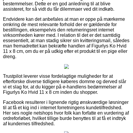
bestemmelser. Dette er en god anledning til at blive
assisteret, for så vidt du får dilemmaer ved dit indkøb.
Endvidere kan det anbefales at man er oppe på mærkerne
omkring de mest relevante forhold der er gældende for
bestillingen, eksempelvis den returneringsret internet
virksomheden kører med. I relation til det er det samtidig
essesentielt, at man stadig sikrer sin kvitteringsmail, således
man fremadrettet kan bekræfte handlen af Figurlys Ko Hvid
11 x 8 cm, om du er på udkig efter et produkt til en pige eller
dreng.
Trustpilot leverer visse fordelagtige muligheder for at
efterforske diverse tidligere køberes domme og derved slår
vi et slag for, at du kigger på e-handlens bedømmelser af
Figurlys Ko Hvid 11 x 8 cm inden du shopper.
Facebook resulterer i lignende rigtig ønskværdige løsninger
til at få et kig ind i internet forretningens kundetilfredshed.
Her ses nogle netshops hvor folk kan forfatte en vurdering af
ordreforløbet, hvilket tillige burde benyttes til at få et indtryk
af kundernes tilfredshed.