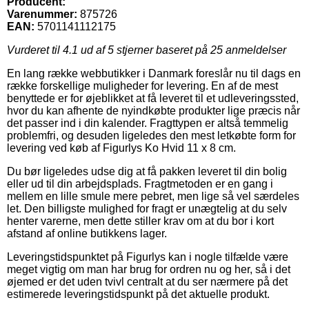
Producent:
Varenummer:
875726
EAN:
5701141112175
Vurderet til
4.1
ud af 5 stjerner baseret på
25
anmeldelser
En lang række webbutikker i Danmark foreslår nu til dags en
række forskellige muligheder for levering. En af de mest
benyttede er for øjeblikket at få leveret til et udleveringssted,
hvor du kan afhente de nyindkøbte produkter lige præcis når
det passer ind i din kalender. Fragttypen er altså temmelig
problemfri, og desuden ligeledes den mest letkøbte form for
levering ved køb af Figurlys Ko Hvid 11 x 8 cm.
Du bør ligeledes udse dig at få pakken leveret til din bolig
eller ud til din arbejdsplads. Fragtmetoden er en gang i
mellem en lille smule mere pebret, men lige så vel særdeles
let. Den billigste mulighed for fragt er unægtelig at du selv
henter varerne, men dette stiller krav om at du bor i kort
afstand af online butikkens lager.
Leveringstidspunktet på Figurlys kan i nogle tilfælde være
meget vigtig om man har brug for ordren nu og her, så i det
øjemed er det uden tvivl centralt at du ser nærmere på det
estimerede leveringstidspunkt på det aktuelle produkt.