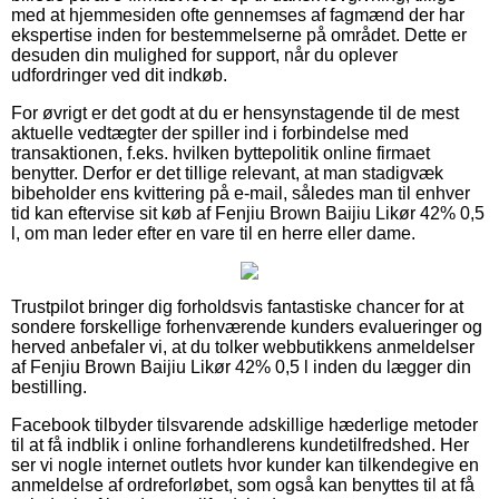
med at hjemmesiden ofte gennemses af fagmænd der har
ekspertise inden for bestemmelserne på området. Dette er
desuden din mulighed for support, når du oplever
udfordringer ved dit indkøb.
For øvrigt er det godt at du er hensynstagende til de mest
aktuelle vedtægter der spiller ind i forbindelse med
transaktionen, f.eks. hvilken byttepolitik online firmaet
benytter. Derfor er det tillige relevant, at man stadigvæk
bibeholder ens kvittering på e-mail, således man til enhver
tid kan eftervise sit køb af Fenjiu Brown Baijiu Likør 42% 0,5
l, om man leder efter en vare til en herre eller dame.
Trustpilot bringer dig forholdsvis fantastiske chancer for at
sondere forskellige forhenværende kunders evalueringer og
herved anbefaler vi, at du tolker webbutikkens anmeldelser
af Fenjiu Brown Baijiu Likør 42% 0,5 l inden du lægger din
bestilling.
Facebook tilbyder tilsvarende adskillige hæderlige metoder
til at få indblik i online forhandlerens kundetilfredshed. Her
ser vi nogle internet outlets hvor kunder kan tilkendegive en
anmeldelse af ordreforløbet, som også kan benyttes til at få