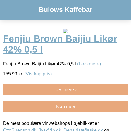
Bulows Kaffebar
Fenjiu Brown Baijiu Likør
42% 0,5 l
Fenjiu Brown Baijiu Likør 42% 0,5 l
(Læs mere)
155.99
kr.
(Vis fragtpris)
Læs mere »
Køb nu »
De mest populære vinwebshops i øjeblikket er
OttoSuenson.dk
,
JyskVin.dk
,
Densidsteflaske.dk
og