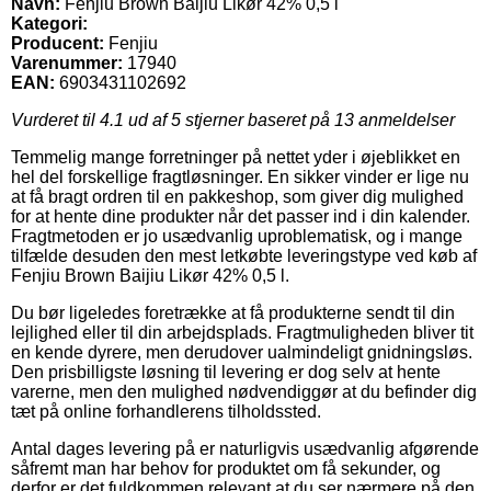
Navn:
Fenjiu Brown Baijiu Likør 42% 0,5 l
Kategori:
Producent:
Fenjiu
Varenummer:
17940
EAN:
6903431102692
Vurderet til
4.1
ud af 5 stjerner baseret på
13
anmeldelser
Temmelig mange forretninger på nettet yder i øjeblikket en
hel del forskellige fragtløsninger. En sikker vinder er lige nu
at få bragt ordren til en pakkeshop, som giver dig mulighed
for at hente dine produkter når det passer ind i din kalender.
Fragtmetoden er jo usædvanlig uproblematisk, og i mange
tilfælde desuden den mest letkøbte leveringstype ved køb af
Fenjiu Brown Baijiu Likør 42% 0,5 l.
Du bør ligeledes foretrække at få produkterne sendt til din
lejlighed eller til din arbejdsplads. Fragtmuligheden bliver tit
en kende dyrere, men derudover ualmindeligt gnidningsløs.
Den prisbilligste løsning til levering er dog selv at hente
varerne, men den mulighed nødvendiggør at du befinder dig
tæt på online forhandlerens tilholdssted.
Antal dages levering på er naturligvis usædvanlig afgørende
såfremt man har behov for produktet om få sekunder, og
derfor er det fuldkommen relevant at du ser nærmere på den