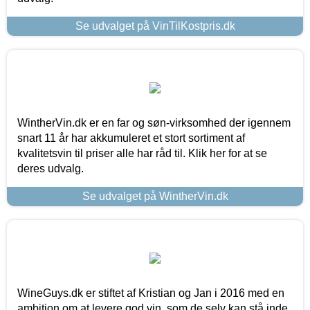
Se udvalget på VinTilKostpris.dk
WintherVin.dk er en far og søn-virksomhed der igennem
snart 11 år har akkumuleret et stort sortiment af
kvalitetsvin til priser alle har råd til. Klik her for at se
deres udvalg.
Se udvalget på WintherVin.dk
WineGuys.dk er stiftet af Kristian og Jan i 2016 med en
ambition om at levere god vin, som de selv kan stå inde