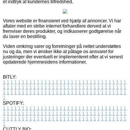
et indtryk af kundernes tilfredshed.
Vores website er finansieret ved hjælp af annoncer. Vi har
aftaler med en stribe internet forhandlere derved at vi
fremviser deres produkter, og indkasserer godtgørelse når
du laver en bestilling.
Viden omkring varer og forretninger på nettet understøttes
nu og da, men vi ønsker ikke at påtage os ansvaret for
justeringer der eventuelt er implementeret efter at vi senest
opdaterede hjemmesidens informationer.
BITLY:
1
1
1
1
1
1
1
1
1
1
1
1
1
1
1
1
1
1
1
1
1
1
1
1
1
1
1
1
1
1
1
1
1
1
1
1
1
1
1
1
1
1
1
1
1
1
1
1
1
1
1
1
1
1
1
1
1
1
1
1
1
1
1
1
1
1
1
1
1
1
1
1
1
1
1
1
1
1
1
1
1
1
1
1
1
1
1
1
1
1
1
1
1
1
1
1
1
1
1
1
SPOTIFY:
1
1
1
1
1
1
1
1
1
1
1
1
1
1
1
1
1
1
1
1
1
1
1
1
1
1
1
1
1
1
1
1
1
1
1
1
1
1
1
1
1
1
1
1
1
1
1
1
1
1
1
1
1
1
1
1
1
1
1
1
1
1
1
1
1
1
1
1
1
1
1
1
1
1
1
1
1
1
1
1
1
1
1
1
1
1
1
1
1
1
1
1
1
1
1
1
1
1
1
1
CUTTLY BIO: