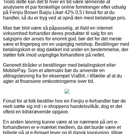
Trods dette kan det til hver en tid være lønnende at
analysere et par forskellige online forretninger efter udsalg
på Fenjiu Brown Baijiu Likør 42% 0,5 l forud for at du
handler, så du er tryg ved at opnå den mest betalelige pris.
Man bør blot være så påpasselig, at ifald en internet
virksomhed forhandler deres produkter til salg for en
salgspris der anses for enormt god, bør det for det meste
være et fingerpeg om en uoprigtig netshop. Bestillinger med
betalingskort er dog dækket ind under en bestemmelse, der
støtter folk imod uoprigtige forhandlere på nettet.
Generelt tilråder vi bestillinger med betalingskort eller
MobilePay. Som et alternativ bør du anvende en
afdragsløsning fra for eksempel ViaBill, i tilfælde af at du
agter at finansiere omkostningerne over tid.
Forud for at folk bestiller hos en Fenjiu e-forhandler bør de
reelt sætte sig ind i e-shoppens handelsvilkår, dog er det
oftest en tidskrævende opgave.
En anden løsning kunne være at se nærmere på om e-
forhandleren er e-mærket medlem, da det burde være et
billede på at e-firmaet lever op til dansk lovgivning, tillige