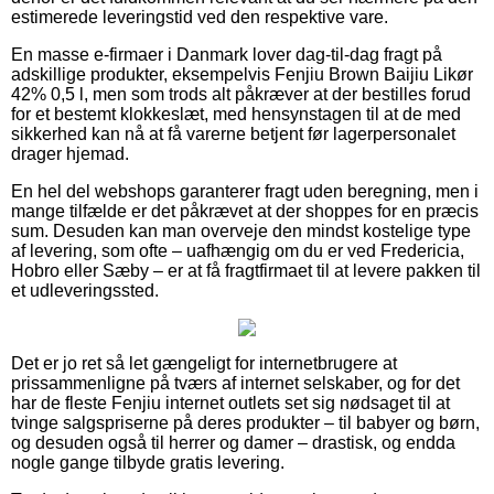
estimerede leveringstid ved den respektive vare.
En masse e-firmaer i Danmark lover dag-til-dag fragt på
adskillige produkter, eksempelvis Fenjiu Brown Baijiu Likør
42% 0,5 l, men som trods alt påkræver at der bestilles forud
for et bestemt klokkeslæt, med hensynstagen til at de med
sikkerhed kan nå at få varerne betjent før lagerpersonalet
drager hjemad.
En hel del webshops garanterer fragt uden beregning, men i
mange tilfælde er det påkrævet at der shoppes for en præcis
sum. Desuden kan man overveje den mindst kostelige type
af levering, som ofte – uafhængig om du er ved Fredericia,
Hobro eller Sæby – er at få fragtfirmaet til at levere pakken til
et udleveringssted.
Det er jo ret så let gængeligt for internetbrugere at
prissammenligne på tværs af internet selskaber, og for det
har de fleste Fenjiu internet outlets set sig nødsaget til at
tvinge salgspriserne på deres produkter – til babyer og børn,
og desuden også til herrer og damer – drastisk, og endda
nogle gange tilbyde gratis levering.