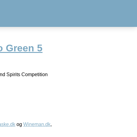
o Green 5
d Spirits Competition
aske.dk
og
Wineman.dk
,