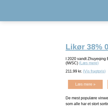
Likør 38% 0
I 2020 vandt Zhuyeqing 
(IWSC)
(Læs mere)
211.99
kr.
(Vis fragtpris)
Læs mere »
De mest populære vinweb
som alle har et stort sorti