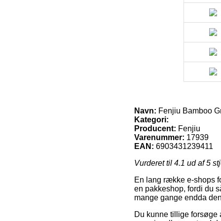
Navn:
Fenjiu Bamboo Gre
Kategori:
Producent:
Fenjiu
Varenummer:
17939
EAN:
6903431239411
Vurderet til
4.1
ud af 5 st
En lang række e-shops for
en pakkeshop, fordi du s
mange gange endda den m
Du kunne tillige forsøge a