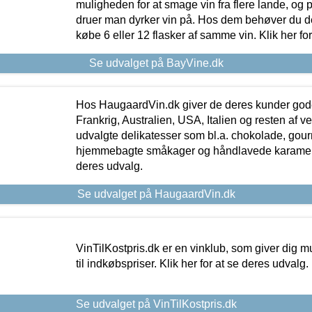
muligheden for at smage vin fra flere lande, og p
druer man dyrker vin på. Hos dem behøver du der
købe 6 eller 12 flasker af samme vin. Klik her fo
Se udvalget på BayVine.dk
Hos HaugaardVin.dk giver de deres kunder gode
Frankrig, Australien, USA, Italien og resten af v
udvalgte delikatesser som bl.a. chokolade, gourm
hjemmebagte småkager og håndlavede karameller
deres udvalg.
Se udvalget på HaugaardVin.dk
VinTilKostpris.dk er en vinklub, som giver dig m
til indkøbspriser. Klik her for at se deres udvalg.
Se udvalget på VinTilKostpris.dk