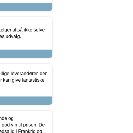
ælger altså ikke selve
res udvalg.
lige leverandører, der
r kan give fantastiske
unde og
od vin til prisen. De
dsalig i Frankrig og i