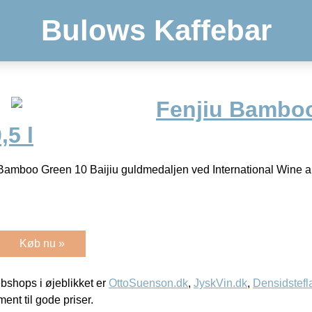
Bulows Kaffebar
Fenjiu Bambo
,5 l
Bamboo Green 10 Baijiu guldmedaljen ved International Wine an
Køb nu »
shops i øjeblikket er
OttoSuenson.dk
,
JyskVin.dk
,
Densidstefl
ment til gode priser.