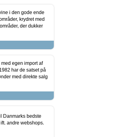
 vine i den gode ende
e områder, krydret med
 områder, der dukker
r med egen import af
i 1982 har de satset på
ønder med direkte salg
 til Danmarks bedste
 ift. andre webshops.