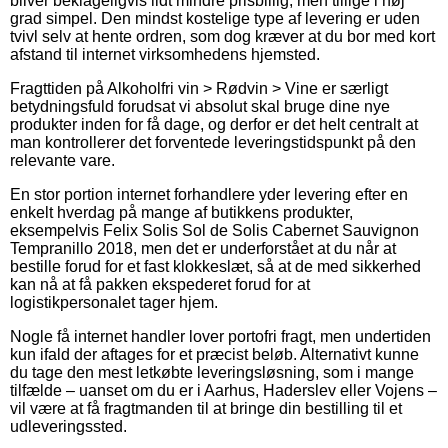
bliver beklageligvis lidt mindre prisbillig, men tillige i høj
grad simpel. Den mindst kostelige type af levering er uden
tvivl selv at hente ordren, som dog kræver at du bor med kort
afstand til internet virksomhedens hjemsted.
Fragttiden på Alkoholfri vin > Rødvin > Vine er særligt
betydningsfuld forudsat vi absolut skal bruge dine nye
produkter inden for få dage, og derfor er det helt centralt at
man kontrollerer det forventede leveringstidspunkt på den
relevante vare.
En stor portion internet forhandlere yder levering efter en
enkelt hverdag på mange af butikkens produkter,
eksempelvis Felix Solis Sol de Solis Cabernet Sauvignon
Tempranillo 2018, men det er underforstået at du når at
bestille forud for et fast klokkeslæt, så at de med sikkerhed
kan nå at få pakken ekspederet forud for at
logistikpersonalet tager hjem.
Nogle få internet handler lover portofri fragt, men undertiden
kun ifald der aftages for et præcist beløb. Alternativt kunne
du tage den mest letkøbte leveringsløsning, som i mange
tilfælde – uanset om du er i Aarhus, Haderslev eller Vojens –
vil være at få fragtmanden til at bringe din bestilling til et
udleveringssted.