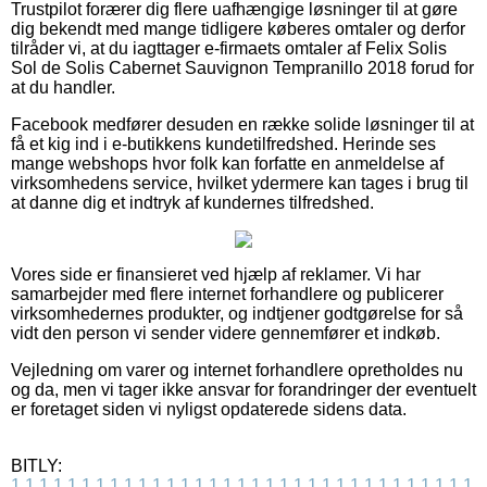
Trustpilot forærer dig flere uafhængige løsninger til at gøre
dig bekendt med mange tidligere køberes omtaler og derfor
tilråder vi, at du iagttager e-firmaets omtaler af Felix Solis
Sol de Solis Cabernet Sauvignon Tempranillo 2018 forud for
at du handler.
Facebook medfører desuden en række solide løsninger til at
få et kig ind i e-butikkens kundetilfredshed. Herinde ses
mange webshops hvor folk kan forfatte en anmeldelse af
virksomhedens service, hvilket ydermere kan tages i brug til
at danne dig et indtryk af kundernes tilfredshed.
Vores side er finansieret ved hjælp af reklamer. Vi har
samarbejder med flere internet forhandlere og publicerer
virksomhedernes produkter, og indtjener godtgørelse for så
vidt den person vi sender videre gennemfører et indkøb.
Vejledning om varer og internet forhandlere opretholdes nu
og da, men vi tager ikke ansvar for forandringer der eventuelt
er foretaget siden vi nyligst opdaterede sidens data.
BITLY:
1
1
1
1
1
1
1
1
1
1
1
1
1
1
1
1
1
1
1
1
1
1
1
1
1
1
1
1
1
1
1
1
1