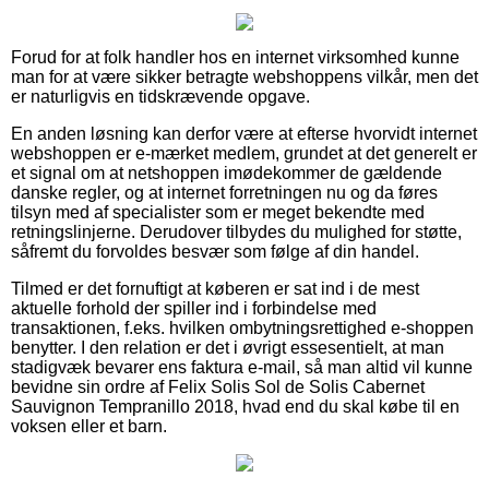
Forud for at folk handler hos en internet virksomhed kunne
man for at være sikker betragte webshoppens vilkår, men det
er naturligvis en tidskrævende opgave.
En anden løsning kan derfor være at efterse hvorvidt internet
webshoppen er e-mærket medlem, grundet at det generelt er
et signal om at netshoppen imødekommer de gældende
danske regler, og at internet forretningen nu og da føres
tilsyn med af specialister som er meget bekendte med
retningslinjerne. Derudover tilbydes du mulighed for støtte,
såfremt du forvoldes besvær som følge af din handel.
Tilmed er det fornuftigt at køberen er sat ind i de mest
aktuelle forhold der spiller ind i forbindelse med
transaktionen, f.eks. hvilken ombytningsrettighed e-shoppen
benytter. I den relation er det i øvrigt essesentielt, at man
stadigvæk bevarer ens faktura e-mail, så man altid vil kunne
bevidne sin ordre af Felix Solis Sol de Solis Cabernet
Sauvignon Tempranillo 2018, hvad end du skal købe til en
voksen eller et barn.