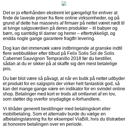
Det er jo efterhånden ekstremt let gængeligt for enhver at
finde de laveste priser fra flere online virksomheder, og på
grund af dette har massevis af firmaer på nettet været nødt til
at tvinge salgsværdien på deres produkter – til babyer og
børn, og samtidig til damer og herrer – eftertrykkeligt, og
endda nogle gange garantere fragtfri levering.
Dog kan det immervæk være indbringende at granske indtil
flere webbutikker efter tilbud på Felix Solis Sol de Solis
Cabernet Sauvignon Tempranillo 2018 før du bestiller,
sådan at du er sikker på at skaffe sig den mest betalelige
pris.
Du bør blot være så påvagt, at når en butik på nettet udbyder
et produkt for en salgspris der virker helt fantastisk god, så
kan det mange gange være en indikator for en svindel online
shop. Betalinger med kort er trods alt omfavnet af en lov,
som støtter dig overfor snydagtige e-forhandlere.
Vi tilråder generelt bestillinger med betalingskort eller
mobilbetaling. Som et alternativ burde du vælge en
afbetalingsløsning fra for eksempel ViaBill, hvis du tilstræber
at honorere betalingen over en periode.