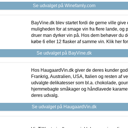
Se udvalget på Winefamly.com
BayVine.dk blev startet fordi de gerne ville give
muligheden for at smage vin fra flere lande, og p
druer man dyrker vin på. Hos dem behøver du der
købe 6 eller 12 flasker af samme vin. Klik her fo
Se udvalget på BayVine.dk
Hos HaugaardVin.dk giver de deres kunder gode
Frankrig, Australien, USA, Italien og resten af v
udvalgte delikatesser som bl.a. chokolade, gourm
hjemmebagte småkager og håndlavede karameller
deres udvalg.
Se udvalget på HaugaardVin.dk