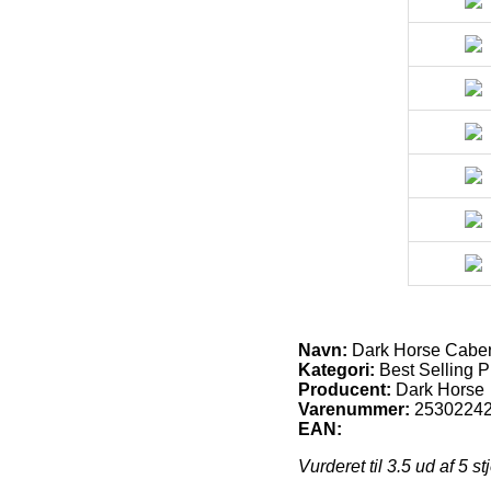
Navn:
Dark Horse Caber
Kategori:
Best Selling P
Producent:
Dark Horse
Varenummer:
2530224
EAN:
Vurderet til
3.5
ud af 5 st