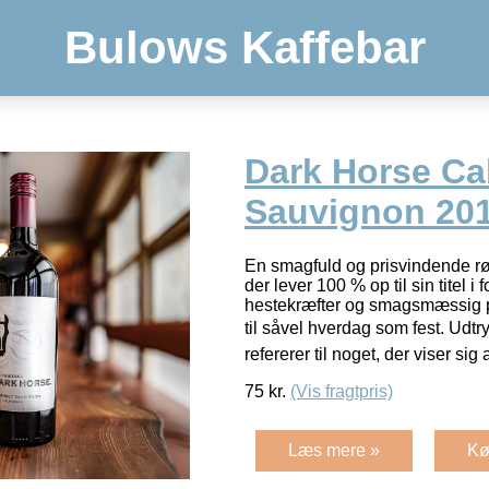
Bulows Kaffebar
Dark Horse Ca
Sauvignon 20
En smagfuld og prisvindende rø
der lever 100 % op til sin titel i
hestekræfter og smagsmæssig p
til såvel hverdag som fest. Udtryk
refererer til noget, der viser sig
75
kr.
(Vis fragtpris)
Læs mere »
Kø