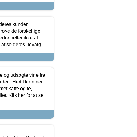
 deres kunder
røve de forskellige
for heller ikke at
r at se deres udvalg.
 og udsøgte vine fra
erden. Hertil kommer
et kaffe og te,
. Klik her for at se