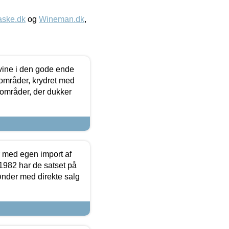
aske.dk
og
Wineman.dk
,
 vine i den gode ende
e områder, krydret med
 områder, der dukker
r med egen import af
i 1982 har de satset på
ønder med direkte salg