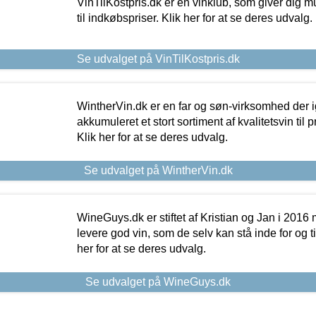
VinTilKostpris.dk er en vinklub, som giver dig m
til indkøbspriser. Klik her for at se deres udvalg.
Se udvalget på VinTilKostpris.dk
WintherVin.dk er en far og søn-virksomhed der 
akkumuleret et stort sortiment af kvalitetsvin til pri
Klik her for at se deres udvalg.
Se udvalget på WintherVin.dk
WineGuys.dk er stiftet af Kristian og Jan i 2016
levere god vin, som de selv kan stå inde for og til
her for at se deres udvalg.
Se udvalget på WineGuys.dk