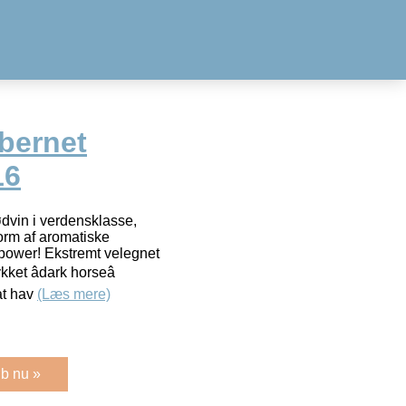
bernet
16
dvin i verdensklasse,
 form af aromatiske
ower! Ekstremt velegnet
ket âdark horseâ
 at hav
(Læs mere)
b nu »