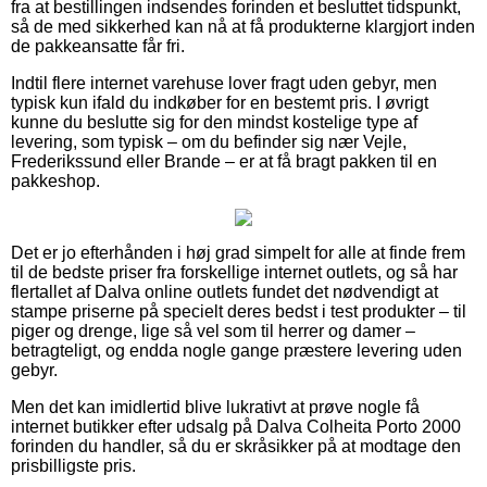
fra at bestillingen indsendes forinden et besluttet tidspunkt,
så de med sikkerhed kan nå at få produkterne klargjort inden
de pakkeansatte får fri.
Indtil flere internet varehuse lover fragt uden gebyr, men
typisk kun ifald du indkøber for en bestemt pris. I øvrigt
kunne du beslutte sig for den mindst kostelige type af
levering, som typisk – om du befinder sig nær Vejle,
Frederikssund eller Brande – er at få bragt pakken til en
pakkeshop.
Det er jo efterhånden i høj grad simpelt for alle at finde frem
til de bedste priser fra forskellige internet outlets, og så har
flertallet af Dalva online outlets fundet det nødvendigt at
stampe priserne på specielt deres bedst i test produkter – til
piger og drenge, lige så vel som til herrer og damer –
betragteligt, og endda nogle gange præstere levering uden
gebyr.
Men det kan imidlertid blive lukrativt at prøve nogle få
internet butikker efter udsalg på Dalva Colheita Porto 2000
forinden du handler, så du er skråsikker på at modtage den
prisbilligste pris.