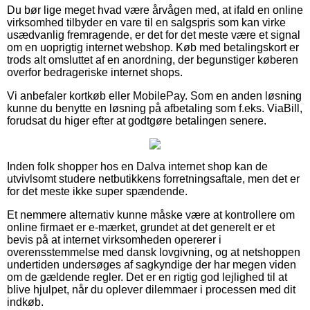
Du bør lige meget hvad være årvågen med, at ifald en online
virksomhed tilbyder en vare til en salgspris som kan virke
usædvanlig fremragende, er det for det meste være et signal
om en uoprigtig internet webshop. Køb med betalingskort er
trods alt omsluttet af en anordning, der begunstiger køberen
overfor bedrageriske internet shops.
Vi anbefaler kortkøb eller MobilePay. Som en anden løsning
kunne du benytte en løsning på afbetaling som f.eks. ViaBill,
forudsat du higer efter at godtgøre betalingen senere.
Inden folk shopper hos en Dalva internet shop kan de
utvivlsomt studere netbutikkens forretningsaftale, men det er
for det meste ikke super spændende.
Et nemmere alternativ kunne måske være at kontrollere om
online firmaet er e-mærket, grundet at det generelt er et
bevis på at internet virksomheden opererer i
overensstemmelse med dansk lovgivning, og at netshoppen
undertiden undersøges af sagkyndige der har megen viden
om de gældende regler. Det er en rigtig god lejlighed til at
blive hjulpet, når du oplever dilemmaer i processen med dit
indkøb.