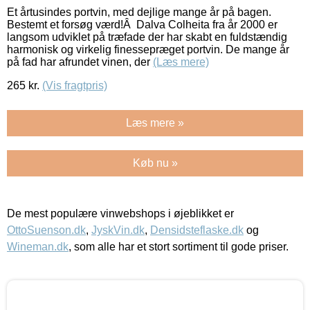
Et årtusindes portvin, med dejlige mange år på bagen.
Bestemt et forsøg værd!Â Dalva Colheita fra år 2000 er
langsom udviklet på træfade der har skabt en fuldstændig
harmonisk og virkelig finessepræget portvin. De mange år
på fad har afrundet vinen, der
(Læs mere)
265
kr.
(Vis fragtpris)
Læs mere »
Køb nu »
De mest populære vinwebshops i øjeblikket er
OttoSuenson.dk
,
JyskVin.dk
,
Densidsteflaske.dk
og
Wineman.dk
, som alle har et stort sortiment til gode priser.