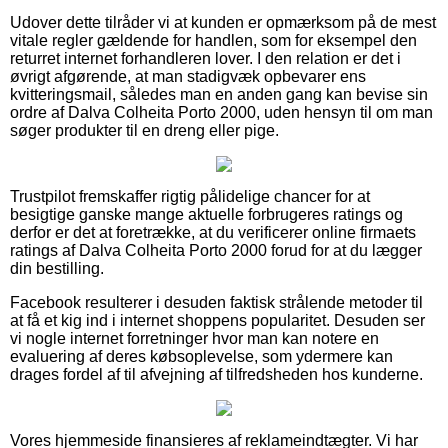
Udover dette tilråder vi at kunden er opmærksom på de mest
vitale regler gældende for handlen, som for eksempel den
returret internet forhandleren lover. I den relation er det i
øvrigt afgørende, at man stadigvæk opbevarer ens
kvitteringsmail, således man en anden gang kan bevise sin
ordre af Dalva Colheita Porto 2000, uden hensyn til om man
søger produkter til en dreng eller pige.
Trustpilot fremskaffer rigtig pålidelige chancer for at
besigtige ganske mange aktuelle forbrugeres ratings og
derfor er det at foretrække, at du verificerer online firmaets
ratings af Dalva Colheita Porto 2000 forud for at du lægger
din bestilling.
Facebook resulterer i desuden faktisk strålende metoder til
at få et kig ind i internet shoppens popularitet. Desuden ser
vi nogle internet forretninger hvor man kan notere en
evaluering af deres købsoplevelse, som ydermere kan
drages fordel af til afvejning af tilfredsheden hos kunderne.
Vores hjemmeside finansieres af reklameindtægter. Vi har