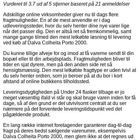
Vurderet til
3.7
ud af 5 stjerner baseret på
21
anmeldelser
Adskillige online virksomheder giver nu til dags flere
fragtmuligheder. En af de mest anvendte er i dag
udleveringssteder, hvor du selv henter dine nye varer lige
når det passer dig. Den er altså ret så fremkommelig, samt
mange gange tilmed den mest letkøbte løsning til levering
ved køb af Dalva Colheita Porto 2000.
Du kunne tillige afveje for og imod at få varerne sendt til din
bopæl eller til din arbejdsplads. Fragtmuligheden bliver til
tider en sjat dyrere, men på den anden side ret så
hensigtsmæssig. Den mest letkøbte fragttype er uden tvivl at
du selv henter ordren, som jo beroer på at du bor i kort
afstand af online butikkens tilholdssted.
Leveringsdygtigheden på Under 24 flasker tilbage er jo
meget væsentlig ifald vi står og skal bruge varen inden for få
dage, så af den grund er det utvivlsomt centralt at du ser
nærmere på det forventede leveringstidspunkt ved det
pågældende produkt.
En lang række internet foretagender garanterer dag-til-dag
fragt på deres bedst sælgende varenumre, eksempelvis
Dalva Colheita Porto 2000, men glem ikke at det regnes ud