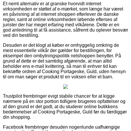
Et nemt alternativ er at granske hvorvidt internet
virksomheden er støttet af e-mærket, som længe har været
en påvisning af at internet shoppen efterlever de danske
regler, samt at online virksomheden løbende efterses af
jurister der har meget erfaring med vilkårene. Dette er en
god anledning til at få assistance, såfremt du oplever besvær
ved din bestilling.
Desuden er det klogt at køber er omhyggelig omkring de
mest essentielle vilkår der gælder for bestillingen, for
eksempel den ombytningspolitik netshoppen benytter. På
grund af dette er det samtidig afgørende, at man altid
beholder ens e-mail kvittering, så man til enhver tid kan
bekræfte ordren af Cooking Portageske, Guld, uden hensyn
til om man søger et produkt til en voksen eller et barn.
Trustpilot frembringer evigt stabile chancer for at kigge
nærmere på en stor portion tidligere brugeres opfattelser og
af den grund er det godt, at du studerer online butikkens
bedømmelser af Cooking Portageske, Guld før du færdiggør
din shopping.
Facebook frembringer desuden nogenlunde uafhængige