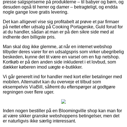
presse salgspriserne på produkterne – til babyer og børn, og
desuden også til herrer og damer – betragteligt, og endda
nogle gange love gratis levering.
Det kan alligevel vise sig profitabelt at prøve et par firmaer
på nettet efter udsalg på Cooking Portageske, Guld forud for
at du handler, sådan at man er på den sikre side med at
indhente den billigste pris.
Man skal dog ikke glemme, at når en internet webshop
tilbyder deres varer for en udsalgspris som virker ubegribelig
beskeden, kunne det tit være en varsel om en fup netshop.
Kortkøb er på den anden side inkluderet i et lovbud, som
dækker køberen imod uægte e-butikker.
Vi går generelt ind for handler med kort eller betalinger med
mobilen. Alternativt kan du overveje et tilbud som
eksempelvis ViaBill, såfremt du efterspørger at godtgøre
regningen over flere uger.
Inden nogen bestiller på en Bloomingville shop kan man for
at være sikker granske webshoppens betingelser, men det
er naturligvis ikke særlig interessant.