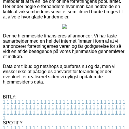
metoder til at få en idé om online forretningens popularitet.
Her er der nogle e-forhandlere hvor man kan nedfælde en
kritik af virksomhedens service, som tilmed burde bruges til
at afveje hvor glade kunderne er.
Denne hjemmeside finansieres af annoncer. Vi har faste
samarbejder med en hel del internet firmaer i form af at vi
annoncerer forretningernes varer, og får godtgørelse for så
vidt en af de besøgende på vores hjemmeside gennemfører
et indkøb.
Data om tilbud og netshops ajourføres nu og da, men vi
ønsker ikke at påtage os ansvaret for forandringer der
eventuelt er realiseret siden vi nyligst opdaterede
hjemmesidens data.
BITLY:
1
1
1
1
1
1
1
1
1
1
1
1
1
1
1
1
1
1
1
1
1
1
1
1
1
1
1
1
1
1
1
1
1
1
1
1
1
1
1
1
1
1
1
1
1
1
1
1
1
1
1
1
1
1
1
1
1
1
1
1
1
1
1
1
1
1
1
1
1
1
1
1
1
1
1
1
1
1
1
1
1
1
1
1
1
1
1
1
1
1
1
1
1
1
1
1
1
1
1
1
SPOTIFY:
1
1
1
1
1
1
1
1
1
1
1
1
1
1
1
1
1
1
1
1
1
1
1
1
1
1
1
1
1
1
1
1
1