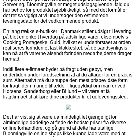
Servering, Bloomingville er meget udslagsgivende ifald du
har behov for produktet øjeblikkeligt, så med det formål er
det ret så vigtigt at vi undersøger den estimerede
leveringsdato for det vedkommende produkt.
En lang række e-butikker i Danmark stiller udsigt til levering
på blot en enkelt hverdag på adskillige varer, eksempelvis
Cooking Portageske, Guld, hvilket er underforstået at orden
realiseres forinden et fast klokkeslæt, så de sandsynligvis
kan nå at få varerne afsendt forinden medarbejderne drager
hjemad.
Indtil flere e-firmaer byder på fragt uden gebyr, men
undertiden under forudsætning af at du aftager for en præcis
sum. Alternativt må du snuppe den mest prisbevidste form
for fragt, der i mange tilfælde – ligegyldigt om man er ved
Horsens, Sønderborg eller Billund – vil være at få
fragtfirmaet til at køre dine produkter til et udleveringssted.
Det har vist sig at være ualmindeligt let gængeligt for
almindelige dødelige at finde de bedste priser fra diverse
online forhandlere, og på grund af dette har utallige
Bloomingville online shops ikke kunne lade være med at