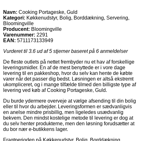
Navn:
Cooking Portageske, Guld
Kategori:
Køkkenudstyr, Bolig, Borddækning, Servering,
Bloomingville
Producent:
Bloomingville
Varenummer:
2291
EAN:
5711173133949
Vurderet til
3.6
ud af 5 stjerner baseret på
6
anmeldelser
De fleste outlets på nettet frembyder nu et hav af forskellige
leveringsmidler. En af de mest benyttede er i vore dage
levering til en pakkeshop, hvor du selv kan hente de købte
varer når det passer dig bedst. Løsningen er altså ekstremt
ukompliceret, og i mange tilfælde tilmed den billigste type af
levering ved køb af Cooking Portageske, Guld.
Du burde ydermere overveje at vælge afsending til din bolig
eller til hvor du arbejder. Leveringsformen er sædvanligvis
en anelse mindre prisbillig, men ligeledes usædvanlig
bekvem. Den mindst kostelige metode til levering er dog at
du selv henter produkterne, men den løsning forudsætter at
du bor nær e-butikkens lager.
Fragtperioden på Køkkenudstyr, Bolig, Borddækning,