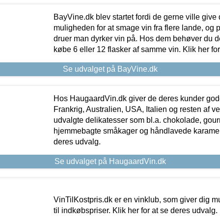
BayVine.dk blev startet fordi de gerne ville give
muligheden for at smage vin fra flere lande, og p
druer man dyrker vin på. Hos dem behøver du der
købe 6 eller 12 flasker af samme vin. Klik her fo
Se udvalget på BayVine.dk
Hos HaugaardVin.dk giver de deres kunder gode
Frankrig, Australien, USA, Italien og resten af v
udvalgte delikatesser som bl.a. chokolade, gourm
hjemmebagte småkager og håndlavede karameller
deres udvalg.
Se udvalget på HaugaardVin.dk
VinTilKostpris.dk er en vinklub, som giver dig m
til indkøbspriser. Klik her for at se deres udvalg.