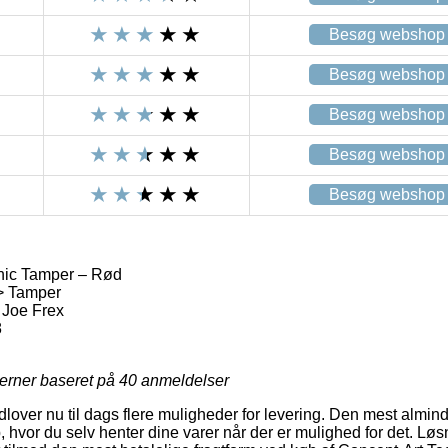
Besøg webshop
Besøg webshop
Besøg webshop
Besøg webshop
Besøg webshop
nic Tamper – Rød
 > Tamper
 Joe Frex
8
jerner baseret på
40
anmeldelser
dlover nu til dags flere muligheder for levering. Den mest almind
, hvor du selv henter dine varer når der er mulighed for det. Løs