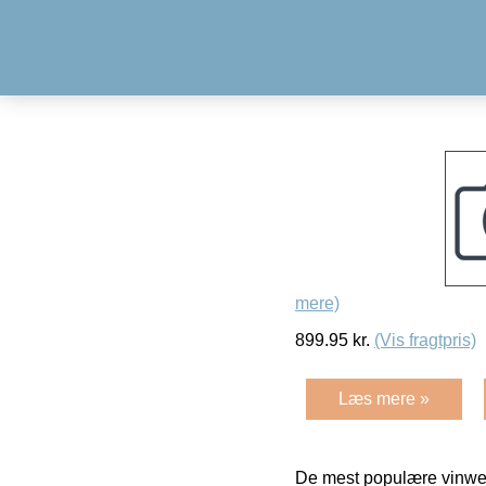
mere)
899.95
kr.
(Vis fragtpris)
Læs mere »
De mest populære vinweb