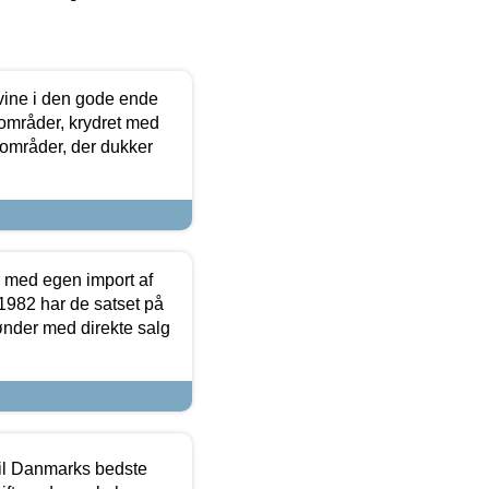
 vine i den gode ende
e områder, krydret med
 områder, der dukker
r med egen import af
i 1982 har de satset på
ønder med direkte salg
 til Danmarks bedste