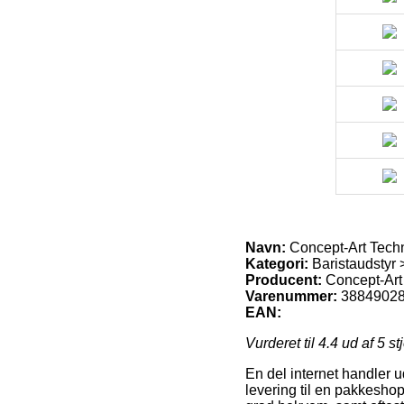
Navn:
Concept-Art Tech
Kategori:
Baristaudstyr
Producent:
Concept-Art
Varenummer:
3884902
EAN:
Vurderet til
4.4
ud af 5 st
En del internet handler u
levering til en pakkeshop