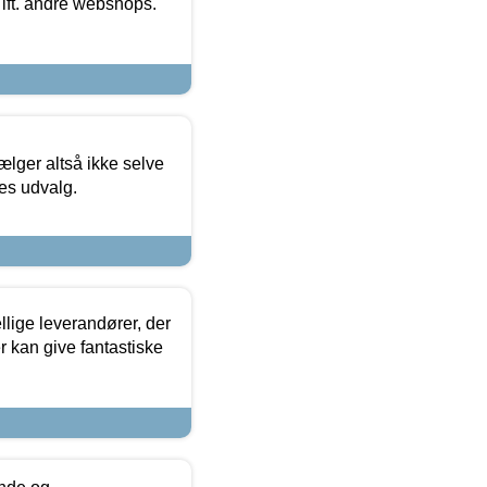
 ift. andre webshops.
ælger altså ikke selve
res udvalg.
lige leverandører, der
r kan give fantastiske