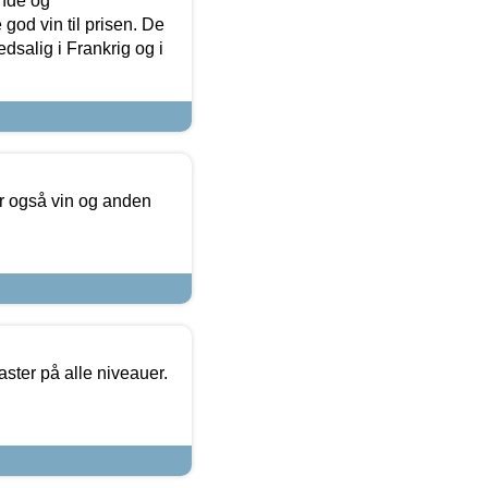
unde og
od vin til prisen. De
dsalig i Frankrig og i
er også vin og anden
ster på alle niveauer.