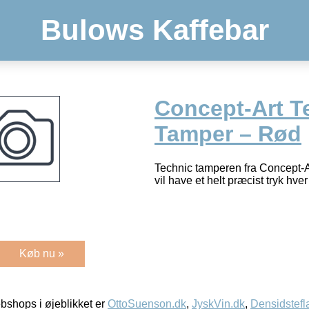
Bulows Kaffebar
Concept-Art T
Tamper – Rød
Technic tamperen fra Concept-Ar
vil have et helt præcist tryk hv
Køb nu »
shops i øjeblikket er
OttoSuenson.dk
,
JyskVin.dk
,
Densidstefl