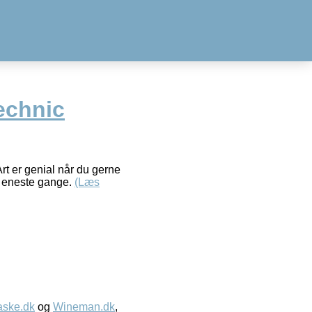
echnic
t er genial når du gerne
er eneste gange.
(Læs
aske.dk
og
Wineman.dk
,