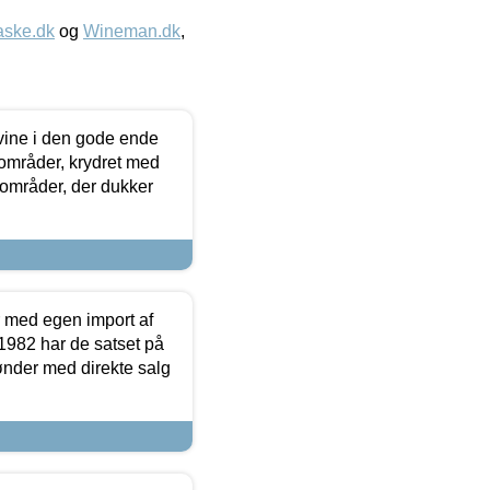
aske.dk
og
Wineman.dk
,
 vine i den gode ende
e områder, krydret med
 områder, der dukker
r med egen import af
i 1982 har de satset på
ønder med direkte salg