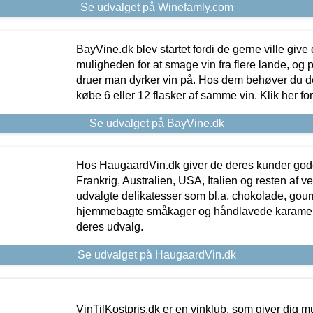
Se udvalget på Winefamly.com
BayVine.dk blev startet fordi de gerne ville give
muligheden for at smage vin fra flere lande, og p
druer man dyrker vin på. Hos dem behøver du der
købe 6 eller 12 flasker af samme vin. Klik her fo
Se udvalget på BayVine.dk
Hos HaugaardVin.dk giver de deres kunder gode
Frankrig, Australien, USA, Italien og resten af v
udvalgte delikatesser som bl.a. chokolade, gourm
hjemmebagte småkager og håndlavede karameller
deres udvalg.
Se udvalget på HaugaardVin.dk
VinTilKostpris.dk er en vinklub, som giver dig m