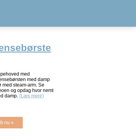
ensebørste
uppehoved med
Rensebørsten med damp
er med steam-arm. Se
ideoen og opdag hvor nemt
med damp.
(Læs mere)
b nu »