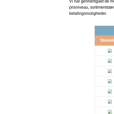
Vi har gennemgået de mes
prisniveau, sortimentstø
betalingsmuligheder.
Websh