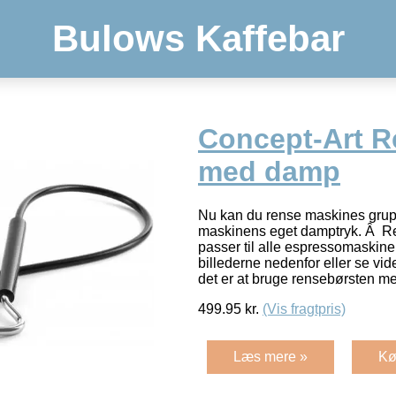
Bulows Kaffebar
Concept-Art R
med damp
Nu kan du rense maskines gr
maskinens eget damptryk. Â 
passer til alle espressomaskin
billederne nedenfor eller se v
det er at bruge rensebørsten 
499.95
kr.
(Vis fragtpris)
Læs mere »
Kø