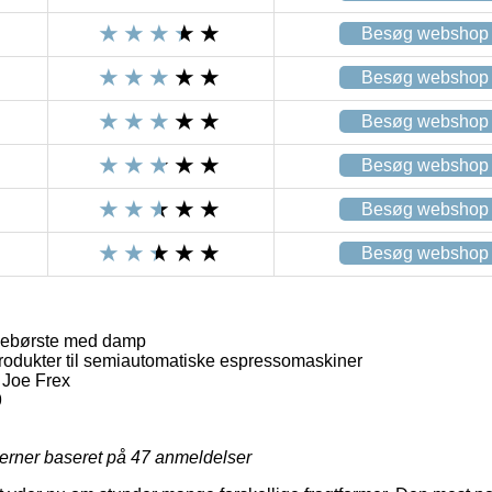
Besøg webshop
Besøg webshop
Besøg webshop
Besøg webshop
Besøg webshop
Besøg webshop
sebørste med damp
rodukter til semiautomatiske espressomaskiner
 Joe Frex
9
jerner baseret på
47
anmeldelser