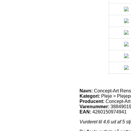
Navn:
Concept-Art Ren
Kategori:
Pleje > Plejep
Producent:
Concept-Art
Varenummer:
3884901
EAN:
4260150974941
Vurderet til
4.6
ud af 5 st