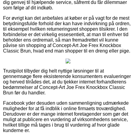
dig genvej til hjælpende service, såfremt du får dilemmaer
som følge af dit indkøb.
For øvrigt kan det anbefales at køber er på vagt for de mest
betydningsfulde forhold der kan have indvirkning på ordren,
til eksempel hvilken returneringsret shoppen tilsikrer. I den
forbindelse er det virkelig essesentielt, at man til enhver tid
beholder ens ordremail, så man fremadrettet vil kunne
påvise sin shopping af Concept-Art Joe Frex Knockbox
Classic Brun, hvad end man shopper til en dreng eller pige.
Trustpilot tilbyder dig helt nyttige løsninger til at
gennemsøge flere eksisterende konsumenters evalueringer
og herved tilrådes det, at du tjekker internet forhandlerens
bedømmelser af Concept-Art Joe Frex Knockbox Classic
Brun før du handler.
Facebook yder desuden uden sammenligning udmærkede
muligheder for at få indblik i online firmaets troværdighed.
Derudover er der mange internet foretagender som gør det
muligt at publicere en vurdering af virksomhedens service,
hvilket tillige må tages i brug til vurdering af hvor glade
kunderne er.