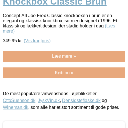
Knockbox Classic Brun
Concept-Art Joe Frex Classic knockboxen i brun er en
elegant og klassisk knockbox, som er designet i 1996. Et
klassisk og lækkert design, der stadig holder i dag
(Læs
mere)
349.95
kr.
(Vis fragtpris)
Læs mere »
Køb nu »
De mest populære vinwebshops i øjeblikket er
OttoSuenson.dk
,
JyskVin.dk
,
Densidsteflaske.dk
og
Wineman.dk
, som alle har et stort sortiment til gode priser.