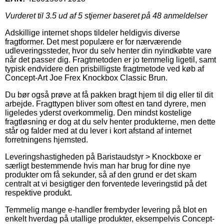
Vurderet til
3.5
ud af 5 stjerner baseret på
48
anmeldelser
Adskillige internet shops tildeler heldigvis diverse
fragtformer. Det mest populære er for nærværende
udleveringssteder, hvor du selv henter din nyindkøbte vare
når det passer dig. Fragtmetoden er jo temmelig ligetil, samt
typisk endvidere den prisbilligste fragtmetode ved køb af
Concept-Art Joe Frex Knockbox Classic Brun.
Du bør også prøve at få pakken bragt hjem til dig eller til dit
arbejde. Fragttypen bliver som oftest en tand dyrere, men
ligeledes yderst overkommelig. Den mindst kostelige
fragtløsning er dog at du selv henter produkterne, men dette
står og falder med at du lever i kort afstand af internet
forretningens hjemsted.
Leveringshastigheden på Baristaudstyr > Knockboxe er
særligt bestemmende hvis man har brug for dine nye
produkter om få sekunder, så af den grund er det skam
centralt at vi besigtiger den forventede leveringstid på det
respektive produkt.
Temmelig mange e-handler frembyder levering på blot en
enkelt hverdag på utallige produkter, eksempelvis Concept-