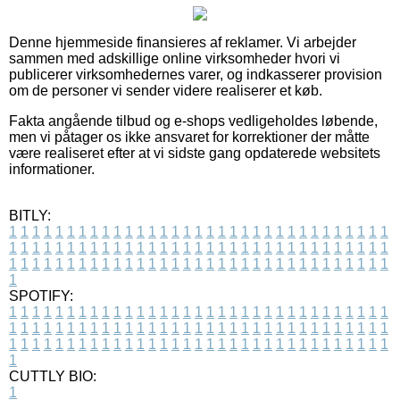
Denne hjemmeside finansieres af reklamer. Vi arbejder
sammen med adskillige online virksomheder hvori vi
publicerer virksomhedernes varer, og indkasserer provision
om de personer vi sender videre realiserer et køb.
Fakta angående tilbud og e-shops vedligeholdes løbende,
men vi påtager os ikke ansvaret for korrektioner der måtte
være realiseret efter at vi sidste gang opdaterede websitets
informationer.
BITLY:
1
1
1
1
1
1
1
1
1
1
1
1
1
1
1
1
1
1
1
1
1
1
1
1
1
1
1
1
1
1
1
1
1
1
1
1
1
1
1
1
1
1
1
1
1
1
1
1
1
1
1
1
1
1
1
1
1
1
1
1
1
1
1
1
1
1
1
1
1
1
1
1
1
1
1
1
1
1
1
1
1
1
1
1
1
1
1
1
1
1
1
1
1
1
1
1
1
1
1
1
SPOTIFY:
1
1
1
1
1
1
1
1
1
1
1
1
1
1
1
1
1
1
1
1
1
1
1
1
1
1
1
1
1
1
1
1
1
1
1
1
1
1
1
1
1
1
1
1
1
1
1
1
1
1
1
1
1
1
1
1
1
1
1
1
1
1
1
1
1
1
1
1
1
1
1
1
1
1
1
1
1
1
1
1
1
1
1
1
1
1
1
1
1
1
1
1
1
1
1
1
1
1
1
1
CUTTLY BIO:
1