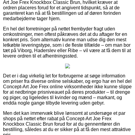
Art Joe Frex Knockbox Classic Brun, hvilket kræver at
ordren placeres forud for et angivent tidspunkt, så at de
garanteret kan nå at få bestillingen ud af døren forinden
medarbejderne tager hjem.
En hel del forretninger på nettet frembyder fragt uden
omkostninger, men oftest påkræves det at du aftager for en
konkret pris. Som alternativ kunne man udse dig den mest
letkøbte leveringstype, som i de fleste tilfælde – om man bor
tæt på Viborg, Haderslev eller Ribe – vil være at få dem til at
levere ordren til et afhentningssted.
Det er i dag virkelig let for forbrugerne at søge information
om priser fra diverse online selskaber, og ergo har en hel del
Concept-Art Joe Frex online virksomheder ikke kunne slippe
for at nedbringe prisniveauet på deres produkter – til drenge
og piger, og ligeledes til kvinder og mænd – markant, og
endda nogle gange tilbyde levering uden gebyr.
Men det kan immervæk blive lønsomt at undersøge et par
shops på nettet efter rabat på Concept-Art Joe Frex
Knockbox Classic Brun forud for at du gennemfører din
bestilling, således at du er sikker på at få den mest attraktive
pris.