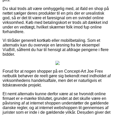
Du skal trods alt være omhyggelig med, at ifald en shop på
nettet sælger deres produkter til en pris der er urealistisk
god, så er det tit være et faresignal om en svindel online
virksomhed. Køb med betalingskort er trods alt dækket ind
under en vedtægt, hvilket skærmer folk imod fup online
forhandlere.
Vi tilråder generelt kortkøb eller mobilbetaling. Som et
alternativ kan du overveje en løsning fra for eksempel
ViaBill, såfremt du har til hensigt at afdrage pengene i flere
bidder.
Forud for at nogen shopper på en Concept-Art Joe Frex
netbutik behøver de reelt gøre sig bekendt med indholdet af
virksomhedens handelsaftale, men det er naturligvis et
tidskrævende projekt.
Et nemt alternativ kunne derfor være at se hvorvidt online
firmaet er e-mærke tilsluttet, grundet at det skulle være en
påvisning af at internet shoppen understøtter de gældende
danske regler, og at internet webshoppen tit gennemses af
jurister som er inde i de gældende vilkår. Desuden giver det