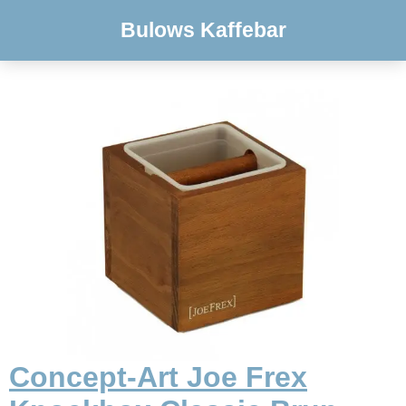
Bulows Kaffebar
Concept-Art Joe Frex