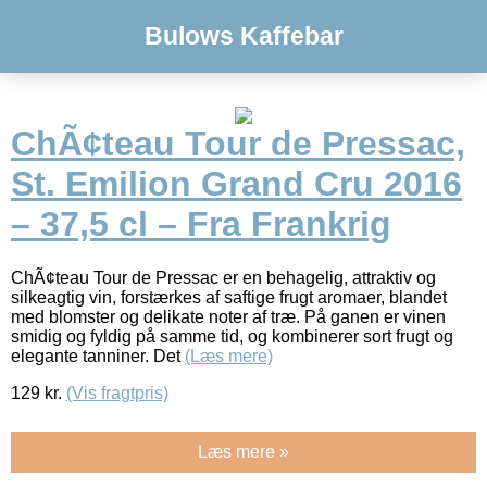
Bulows Kaffebar
ChÃ¢teau Tour de Pressac,
St. Emilion Grand Cru 2016
– 37,5 cl – Fra Frankrig
ChÃ¢teau Tour de Pressac er en behagelig, attraktiv og
silkeagtig vin, forstærkes af saftige frugt aromaer, blandet
med blomster og delikate noter af træ. På ganen er vinen
smidig og fyldig på samme tid, og kombinerer sort frugt og
elegante tanniner. Det
(Læs mere)
129
kr.
(Vis fragtpris)
Læs mere »