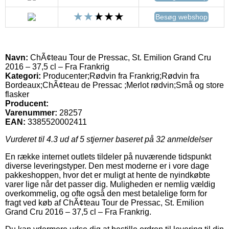
Besøg webshop
Navn:
ChÃ¢teau Tour de Pressac, St. Emilion Grand Cru
2016 – 37,5 cl – Fra Frankrig
Kategori:
Producenter;Rødvin fra Frankrig;Rødvin fra
Bordeaux;ChÃ¢teau de Pressac ;Merlot rødvin;Små og store
flasker
Producent:
Varenummer:
28257
EAN:
3385520002411
Vurderet til
4.3
ud af 5 stjerner baseret på
32
anmeldelser
En række internet outlets tildeler på nuværende tidspunkt
diverse leveringstyper. Den mest moderne er i vore dage
pakkeshoppen, hvor det er muligt at hente de nyindkøbte
varer lige når det passer dig. Muligheden er nemlig vældig
overkommelig, og ofte også den mest betalelige form for
fragt ved køb af ChÃ¢teau Tour de Pressac, St. Emilion
Grand Cru 2016 – 37,5 cl – Fra Frankrig.