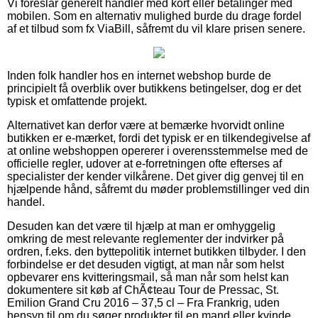
Vi foreslår generelt handler med kort eller betalinger med
mobilen. Som en alternativ mulighed burde du drage fordel
af et tilbud som fx ViaBill, såfremt du vil klare prisen senere.
Inden folk handler hos en internet webshop burde de
principielt få overblik over butikkens betingelser, dog er det
typisk et omfattende projekt.
Alternativet kan derfor være at bemærke hvorvidt online
butikken er e-mærket, fordi det typisk er en tilkendegivelse af
at online webshoppen opererer i overensstemmelse med de
officielle regler, udover at e-forretningen ofte efterses af
specialister der kender vilkårene. Det giver dig genvej til en
hjælpende hånd, såfremt du møder problemstillinger ved din
handel.
Desuden kan det være til hjælp at man er omhyggelig
omkring de mest relevante reglementer der indvirker på
ordren, f.eks. den byttepolitik internet butikken tilbyder. I den
forbindelse er det desuden vigtigt, at man når som helst
opbevarer ens kvitteringsmail, så man når som helst kan
dokumentere sit køb af ChÃ¢teau Tour de Pressac, St.
Emilion Grand Cru 2016 – 37,5 cl – Fra Frankrig, uden
hensyn til om du søger produkter til en mand eller kvinde.