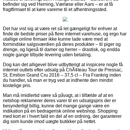
befinder sig ved Herning, Værløse eller Aars – er at få
fragtfirmaet til at køre varerne til et afhentningssted.
Det har vist sig at være ret så let gængeligt for enhver at
finde de bedste priser på flere internet varehuse, og ergo har
utallige online firmaer ikke kunne lade være med at
formindske salgsværdien på deres produkter – til piger og
drenge, og ligeså til damer og herrer – drastisk, og endda
nogle gange tilbyde levering uden betaling.
Dog kan det alligevel blive udbytterigt at inspicere nogle få
internet outlets efter udsalg på ChÃ¢teau Tour de Pressac,
St. Emilion Grand Cru 2016 – 37,5 cl – Fra Frankrig inden
du handler, så man er tryg ved at indhente den mindst
kostelige pris.
Man må imidlertid være så påvagt, at i tilfælde af at en
netshop reklamerer deres varer til en udsalgspris der er
besynderligt billig, kunne det mange gange være en
indikation på en bedragerisk online webshop. Shopping
med kort er i hvert fald en del af en ordning, der garanterer
dig som kunde imod uægte butikker på nettet.