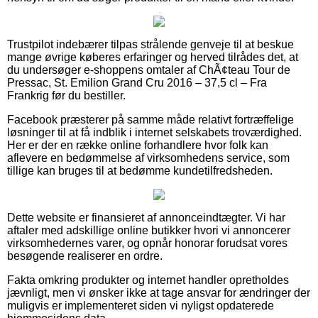
Trustpilot indebærer tilpas strålende genveje til at beskue
mange øvrige køberes erfaringer og herved tilrådes det, at
du undersøger e-shoppens omtaler af ChÃ¢teau Tour de
Pressac, St. Emilion Grand Cru 2016 – 37,5 cl – Fra
Frankrig før du bestiller.
Facebook præsterer på samme måde relativt fortræffelige
løsninger til at få indblik i internet selskabets troværdighed.
Her er der en række online forhandlere hvor folk kan
aflevere en bedømmelse af virksomhedens service, som
tillige kan bruges til at bedømme kundetilfredsheden.
Dette website er finansieret af annonceindtægter. Vi har
aftaler med adskillige online butikker hvori vi annoncerer
virksomhedernes varer, og opnår honorar forudsat vores
besøgende realiserer en ordre.
Fakta omkring produkter og internet handler opretholdes
jævnligt, men vi ønsker ikke at tage ansvar for ændringer der
muligvis er implementeret siden vi nyligst opdaterede