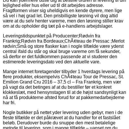
Du kan ydermere udse dig at bestille ordren til levering til din
lejlighed eller hus eller ud til dit arbejdes adresse.
Fragtformen viser sig uheldigvis en kende dyrere, men lige
så vel i høj grad let. Den prisbilligste løsning vil dog altid
være at du selv henter varerne, men den løsning stiller krav
om at du opholder dig tæt på e-handlens arbejdslager.
Leveringstidspunktet på Producenter;Rødvin fra
Frankrig;Rødvin fra Bordeaux;ChÃ¢teau de Pressac ;Merlot
rødvin;Små og store flasker kan i nogle tilfælde være yderst
central ifald du står og skal bruge varerne om få sekunder,
så derfor er det fuldkommen passende at vi studerer den
estimerede leveringsdato ved den aktuelle vare.
Mange internet foretagender tilbyder 1 hverdags levering på
flere produkter, eksempelvis ChÃ¢teau Tour de Pressac, St.
Emilion Grand Cru 2016 – 37,5 cl – Fra Frankrig, men vær
på vagt da det betinges af at du bestiller før et konkret
klokkeslæt, med hensynstagen til at de højst sandsynligt kan
nå at få produkterne afsted forud for at pakkemedarbejderne
har fri.
Nogle butikker på nettet yder levering uden gebyr, men i de
fleste tilfælde er det påkrævet at du handler for et fastslået
beløb. Derudover burde du snuppe den mest betalelige
metode til levering, som i mange tilfælde – uanset om du