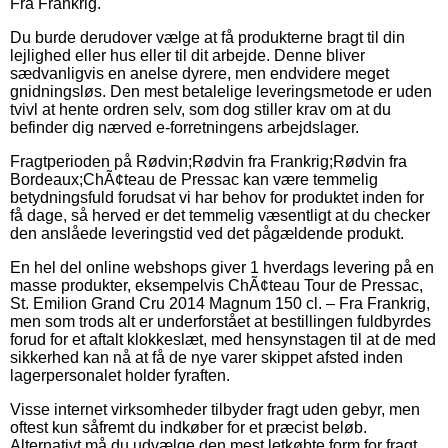
Fra Frankrig.
Du burde derudover vælge at få produkterne bragt til din
lejlighed eller hus eller til dit arbejde. Denne bliver
sædvanligvis en anelse dyrere, men endvidere meget
gnidningsløs. Den mest betalelige leveringsmetode er uden
tvivl at hente ordren selv, som dog stiller krav om at du
befinder dig nærved e-forretningens arbejdslager.
Fragtperioden på Rødvin;Rødvin fra Frankrig;Rødvin fra
Bordeaux;ChÃ¢teau de Pressac kan være temmelig
betydningsfuld forudsat vi har behov for produktet inden for
få dage, så herved er det temmelig væsentligt at du checker
den anslåede leveringstid ved det pågældende produkt.
En hel del online webshops giver 1 hverdags levering på en
masse produkter, eksempelvis ChÃ¢teau Tour de Pressac,
St. Emilion Grand Cru 2014 Magnum 150 cl. – Fra Frankrig,
men som trods alt er underforstået at bestillingen fuldbyrdes
forud for et aftalt klokkeslæt, med hensynstagen til at de med
sikkerhed kan nå at få de nye varer skippet afsted inden
lagerpersonalet holder fyraften.
Visse internet virksomheder tilbyder fragt uden gebyr, men
oftest kun såfremt du indkøber for et præcist beløb.
Alternativt må du udvælge den mest letkøbte form for fragt,