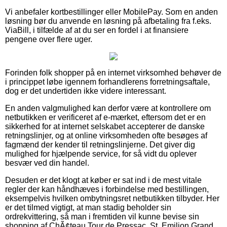
Vi anbefaler kortbestillinger eller MobilePay. Som en anden
løsning bør du anvende en løsning på afbetaling fra f.eks.
ViaBill, i tilfælde af at du ser en fordel i at finansiere
pengene over flere uger.
Forinden folk shopper på en internet virksomhed behøver de
i princippet løbe igennem forhandlerens forretningsaftale,
dog er det undertiden ikke videre interessant.
En anden valgmulighed kan derfor være at kontrollere om
netbutikken er verificeret af e-mærket, eftersom det er en
sikkerhed for at internet selskabet accepterer de danske
retningslinjer, og at online virksomheden ofte besøges af
fagmænd der kender til retningslinjerne. Det giver dig
mulighed for hjælpende service, for så vidt du oplever
besvær ved din handel.
Desuden er det klogt at køber er sat ind i de mest vitale
regler der kan håndhæves i forbindelse med bestillingen,
eksempelvis hvilken ombytningsret netbutikken tilbyder. Her
er det tilmed vigtigt, at man stadig beholder sin
ordrekvittering, så man i fremtiden vil kunne bevise sin
shopping af ChÃ¢teau Tour de Pressac, St. Emilion Grand