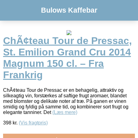
Bulows Kaffebar
ChÃ¢teau Tour de Pressac,
St. Emilion Grand Cru 2014
Magnum 150 cl. – Fra
Frankrig
ChÃ¢teau Tour de Pressac er en behagelig, attraktiv og
silkeagtig vin, forstærkes af saftige frugt aromaer, blandet
med blomster og delikate noter af træ. På ganen er vinen
smidig og fyldig på samme tid, og kombinerer sort frugt og
elegante tanniner. Det
(Læs mere)
398
kr.
(Vis fragtpris)