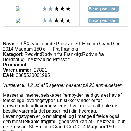
Besøg webshop
Besøg webshop
Navn:
ChÃ¢teau Tour de Pressac, St. Emilion Grand Cru
2014 Magnum 150 cl. – Fra Frankrig
Kategori:
Rødvin;Rødvin fra Frankrig;Rødvin fra
Bordeaux;ChÃ¢teau de Pressac
Producent:
Varenummer:
27821
EAN:
3385520001995
Vurderet til
4.2
ud af 5 stjerner baseret på
23
anmeldelser
Masser af internet selskaber frembyder heldigvis et hav af
forskellige leveringstyper. En sikker vinder er for
nærværende udleveringssteder, hvor du kan afhente de
bestilte varer når det passer ind i din hverdag.
Leveringstypen er jo ret simpel, og i mange tilfælde også
den mest letkøbte fragtmulighed ved køb af ChÃ¢teau Tour
de Pressac, St. Emilion Grand Cru 2014 Magnum 150 cl. –