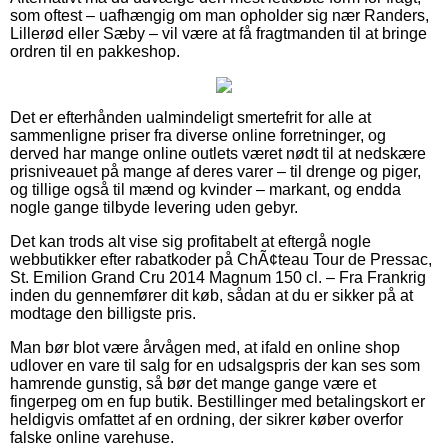
som oftest – uafhængig om man opholder sig nær Randers,
Lillerød eller Sæby – vil være at få fragtmanden til at bringe
ordren til en pakkeshop.
Det er efterhånden ualmindeligt smertefrit for alle at
sammenligne priser fra diverse online forretninger, og
derved har mange online outlets været nødt til at nedskære
prisniveauet på mange af deres varer – til drenge og piger,
og tillige også til mænd og kvinder – markant, og endda
nogle gange tilbyde levering uden gebyr.
Det kan trods alt vise sig profitabelt at eftergå nogle
webbutikker efter rabatkoder på ChÃ¢teau Tour de Pressac,
St. Emilion Grand Cru 2014 Magnum 150 cl. – Fra Frankrig
inden du gennemfører dit køb, sådan at du er sikker på at
modtage den billigste pris.
Man bør blot være årvågen med, at ifald en online shop
udlover en vare til salg for en udsalgspris der kan ses som
hamrende gunstig, så bør det mange gange være et
fingerpeg om en fup butik. Bestillinger med betalingskort er
heldigvis omfattet af en ordning, der sikrer køber overfor
falske online varehuse.