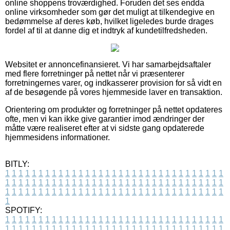
online shoppens troværdighed. Foruden det ses endda
online virksomheder som gør det muligt at tilkendegive en
bedømmelse af deres køb, hvilket ligeledes burde drages
fordel af til at danne dig et indtryk af kundetilfredsheden.
Websitet er annoncefinansieret. Vi har samarbejdsaftaler
med flere forretninger på nettet når vi præsenterer
forretningernes varer, og indkasserer provision for så vidt en
af de besøgende på vores hjemmeside laver en transaktion.
Orientering om produkter og forretninger på nettet opdateres
ofte, men vi kan ikke give garantier imod ændringer der
måtte være realiseret efter at vi sidste gang opdaterede
hjemmesidens informationer.
BITLY:
1
1
1
1
1
1
1
1
1
1
1
1
1
1
1
1
1
1
1
1
1
1
1
1
1
1
1
1
1
1
1
1
1
1
1
1
1
1
1
1
1
1
1
1
1
1
1
1
1
1
1
1
1
1
1
1
1
1
1
1
1
1
1
1
1
1
1
1
1
1
1
1
1
1
1
1
1
1
1
1
1
1
1
1
1
1
1
1
1
1
1
1
1
1
1
1
1
1
1
1
SPOTIFY:
1
1
1
1
1
1
1
1
1
1
1
1
1
1
1
1
1
1
1
1
1
1
1
1
1
1
1
1
1
1
1
1
1
1
1
1
1
1
1
1
1
1
1
1
1
1
1
1
1
1
1
1
1
1
1
1
1
1
1
1
1
1
1
1
1
1