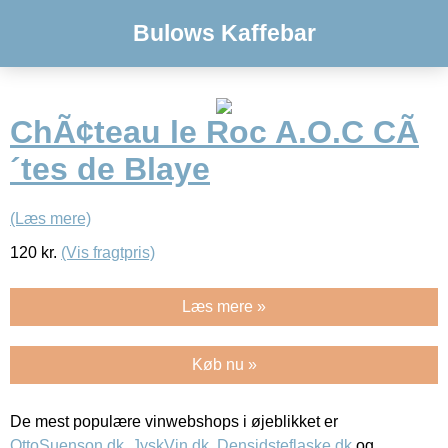
Bulows Kaffebar
ChÃ¢teau le Roc A.O.C CÃ
´tes de Blaye
(Læs mere)
120
kr.
(Vis fragtpris)
Læs mere »
Køb nu »
De mest populære vinwebshops i øjeblikket er
OttoSuenson.dk
,
JyskVin.dk
,
Densidsteflaske.dk
og