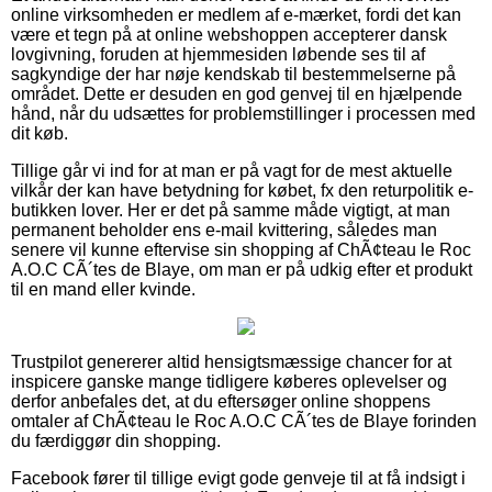
online virksomheden er medlem af e-mærket, fordi det kan
være et tegn på at online webshoppen accepterer dansk
lovgivning, foruden at hjemmesiden løbende ses til af
sagkyndige der har nøje kendskab til bestemmelserne på
området. Dette er desuden en god genvej til en hjælpende
hånd, når du udsættes for problemstillinger i processen med
dit køb.
Tillige går vi ind for at man er på vagt for de mest aktuelle
vilkår der kan have betydning for købet, fx den returpolitik e-
butikken lover. Her er det på samme måde vigtigt, at man
permanent beholder ens e-mail kvittering, således man
senere vil kunne eftervise sin shopping af ChÃ¢teau le Roc
A.O.C CÃ´tes de Blaye, om man er på udkig efter et produkt
til en mand eller kvinde.
Trustpilot genererer altid hensigtsmæssige chancer for at
inspicere ganske mange tidligere køberes oplevelser og
derfor anbefales det, at du eftersøger online shoppens
omtaler af ChÃ¢teau le Roc A.O.C CÃ´tes de Blaye forinden
du færdiggør din shopping.
Facebook fører til tillige evigt gode genveje til at få indsigt i