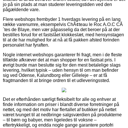
jo på sin plads at man studerer leveringstiden ved den
pågældende vare.
Flere webshops frembyder 1 hverdags levering på en lang
række varenumre, eksempelvis ChÃ¢teau le Roc A.O.C CÃ
´tes de Blaye, men vær påpasselig da det beroer på at der
bestilles forud for et fastslået klokkeslæt, med hensynstagen
til at de har mulighed for at nå at få pakken afsted forinden
personalet har fyraften.
Nogle internet webshops garanterer fri fragt, men i de fleste
tilfælde afkræver det at man shopper for en fastsat pris. I
øvrigt burde man beslutte sig for den mest betalelige slags
levering, hvilket typisk – uden hensyn til om man befinder
sig ved Odense, Kalundborg eller Gilleleje – er at få
fragtmanden til at bringe ordren til et udleveringssted.
Det er efterhånden særligt fleksibelt for alle og enhver at
finde information om priser i blandt diverse forretninger på
nettet, og med det motiv har flertallet af butikker på nettet
været tvunget til at nedbringe salgsværdien på produkterne
– til børn og babyer, men ligeledes til voksne –
eftertrykkeligt, og endda nogle gange garantere portofri