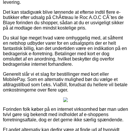
levering.
Det kan stadigvæk blive lønnende at efterse indtil flere e-
butikker efter udsalg på ChÃ¢teau le Roc A.O.C CÃ´tes de
Blaye forinden du shopper, sådan at du er usvigeligt sikker
på at modtage den mindst kostelige pris.
Du skal lige meget hvad være omhyggelig med, at såfremt
en netshop udbyder varer for en udsalgspris der er helt
fantastisk billig, kan det undertiden være en indikation på en
bedragerisk e-forretning. Betalinger med kort er dog
omsluttet af en anordning, hvilket beskytter dig overfor
bedrageriske internet forhandlere.
Generelt slår vi et slag for bestillinger med kort eller
MobilePay. Som en alternativ mulighed bør du vælge et
afdragstilbud som f.eks. ViaBill, forudsat du hellere vil betale
omkostningerne over flere uger.
Forinden folk køber på en internet virksomhed bør man uden
tvivl gøre sig bekendt med indholdet af e-shoppens
forretningsaftale, dog er det gerne ikke særlig spændende.
Et andet alternativ kan derfor være at finde ud af hvorvidt