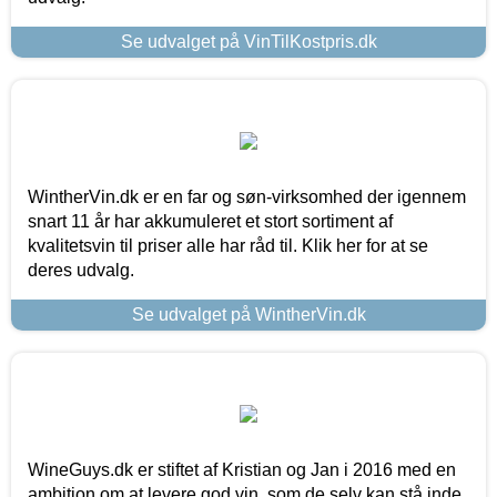
Se udvalget på VinTilKostpris.dk
WintherVin.dk er en far og søn-virksomhed der igennem
snart 11 år har akkumuleret et stort sortiment af
kvalitetsvin til priser alle har råd til. Klik her for at se
deres udvalg.
Se udvalget på WintherVin.dk
WineGuys.dk er stiftet af Kristian og Jan i 2016 med en
ambition om at levere god vin, som de selv kan stå inde