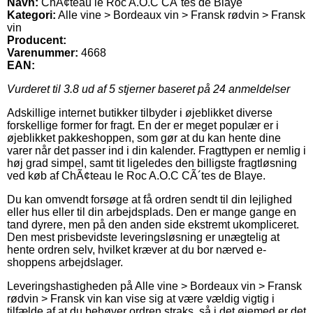
Navn:
ChÃ¢teau le Roc A.O.C CÃ´tes de Blaye
Kategori:
Alle vine > Bordeaux vin > Fransk rødvin > Fransk
vin
Producent:
Varenummer:
4668
EAN:
Vurderet til
3.8
ud af 5 stjerner baseret på
24
anmeldelser
Adskillige internet butikker tilbyder i øjeblikket diverse
forskellige former for fragt. En der er meget populær er i
øjeblikket pakkeshoppen, som gør at du kan hente dine
varer når det passer ind i din kalender. Fragttypen er nemlig i
høj grad simpel, samt tit ligeledes den billigste fragtløsning
ved køb af ChÃ¢teau le Roc A.O.C CÃ´tes de Blaye.
Du kan omvendt forsøge at få ordren sendt til din lejlighed
eller hus eller til din arbejdsplads. Den er mange gange en
tand dyrere, men på den anden side ekstremt ukompliceret.
Den mest prisbevidste leveringsløsning er unægtelig at
hente ordren selv, hvilket kræver at du bor nærved e-
shoppens arbejdslager.
Leveringshastigheden på Alle vine > Bordeaux vin > Fransk
rødvin > Fransk vin kan vise sig at være vældig vigtig i
tilfælde af at du behøver ordren straks, så i det øjemed er det