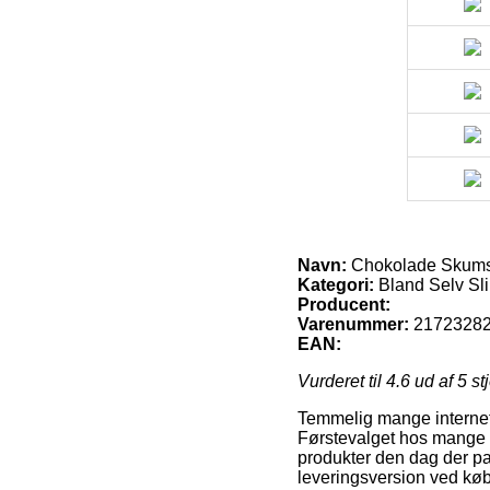
Navn:
Chokolade Skums
Kategori:
Bland Selv Sli
Producent:
Varenummer:
2172328
EAN:
Vurderet til
4.6
ud af 5 st
Temmelig mange internet 
Førstevalget hos mange e
produkter den dag der pas
leveringsversion ved kø