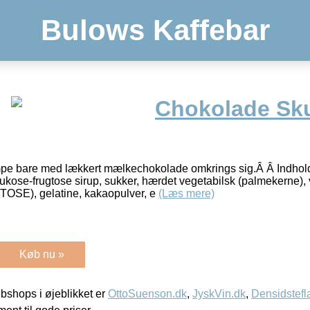
Bulows Kaffebar
Chokolade S
 bare med lækkert mælkechokolade omkrings sig.Â Â Indhold:
lukose-frugtose sirup, sukker, hærdet vegetabilsk (palmekerne), 
E), gelatine, kakaopulver, e
(Læs mere)
Køb nu »
shops i øjeblikket er
OttoSuenson.dk
,
JyskVin.dk
,
Densidstefl