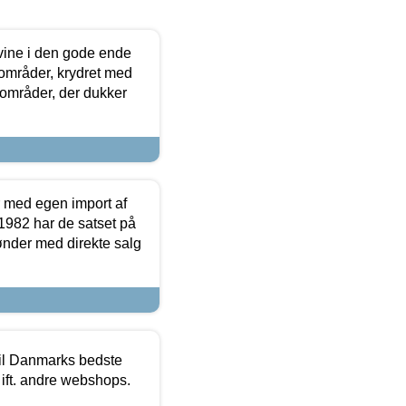
 vine i den gode ende
e områder, krydret med
 områder, der dukker
r med egen import af
i 1982 har de satset på
ønder med direkte salg
 til Danmarks bedste
 ift. andre webshops.