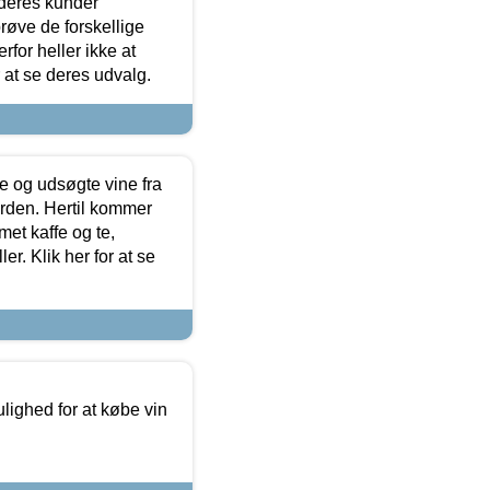
 deres kunder
røve de forskellige
for heller ikke at
r at se deres udvalg.
 og udsøgte vine fra
erden. Hertil kommer
et kaffe og te,
. Klik her for at se
ulighed for at købe vin