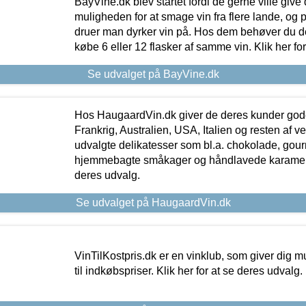
BayVine.dk blev startet fordi de gerne ville give
muligheden for at smage vin fra flere lande, og p
druer man dyrker vin på. Hos dem behøver du der
købe 6 eller 12 flasker af samme vin. Klik her fo
Se udvalget på BayVine.dk
Hos HaugaardVin.dk giver de deres kunder gode
Frankrig, Australien, USA, Italien og resten af v
udvalgte delikatesser som bl.a. chokolade, gourm
hjemmebagte småkager og håndlavede karameller
deres udvalg.
Se udvalget på HaugaardVin.dk
VinTilKostpris.dk er en vinklub, som giver dig m
til indkøbspriser. Klik her for at se deres udvalg.