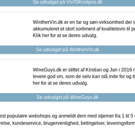
Se udvalget på VinTilKostpris.dk
WintherVin.dk er en far og søn-virksomhed der 
akkumuleret et stort sortiment af kvalitetsvin til pri
Klik her for at se deres udvalg.
Se udvalget på WintherVin.dk
WineGuys.dk er stiftet af Kristian og Jan i 2016
levere god vin, som de selv kan stå inde for og til
her for at se deres udvalg.
Se udvalget på WineGuys.dk
t populære webshops og anmeldt dem med stjerner fra 1 til 5 ud
rrelse, kundeservice, brugervenlighed, betingelser, leveringsfor