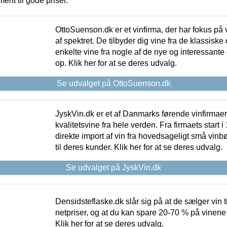
ment til gode priser.
OttoSuenson.dk er et vinfirma, der har fokus på
af spektret. De tilbyder dig vine fra de klassisk
enkelte vine fra nogle af de nye og interessante
op. Klik her for at se deres udvalg.
Se udvalget på OttoSuenson.dk
JyskVin.dk er et af Danmarks førende vinfirmae
kvalitetsvine fra hele verden. Fra firmaets start 
direkte import af vin fra hovedsageligt små vinb
til deres kunder. Klik her for at se deres udvalg.
Se udvalget på JyskVin.dk
Densidsteflaske.dk slår sig på at de sælger vin
netpriser, og at du kan spare 20-70 % på vinene
Klik her for at se deres udvalg.