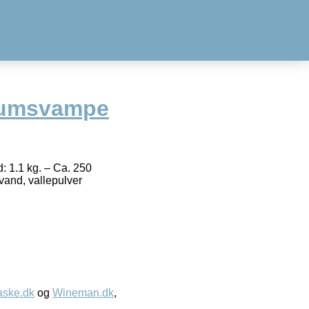
kumsvampe
 1.1 kg. – Ca. 250
vand, vallepulver
aske.dk
og
Wineman.dk
,