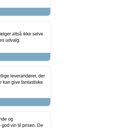
ælger altså ikke selve
res udvalg.
lige leverandører, der
r kan give fantastiske
unde og
od vin til prisen. De