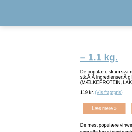
– 1.1 kg.
De populære skum svampe
stk.Â Â Ingredienser:Â g
(MÆLKEPROTEIN, LAKTOS
119
kr.
(Vis fragtpris)
Læs mere »
De mest populære vinweb