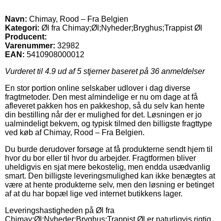
Navn:
Chimay, Rood – Fra Belgien
Kategori:
Øl fra Chimay;Øl;Nyheder;Bryghus;Trappist Øl
Producent:
Varenummer:
32982
EAN:
5410908000012
Vurderet til
4.9
ud af 5 stjerner baseret på
36
anmeldelser
En stor portion online selskaber udlover i dag diverse
fragtmetoder. Den mest almindelige er nu om dage at få
afleveret pakken hos en pakkeshop, så du selv kan hente
din bestilling når der er mulighed for det. Løsningen er jo
ualmindeligt bekvem, og typisk tilmed den billigste fragttype
ved køb af Chimay, Rood – Fra Belgien.
Du burde derudover forsøge at få produkterne sendt hjem til
hvor du bor eller til hvor du arbejder. Fragtformen bliver
uheldigvis en sjat mere bekostelig, men endda usædvanlig
smart. Den billigste leveringsmulighed kan ikke benægtes at
være at hente produkterne selv, men den løsning er betinget
af at du har bopæl lige ved internet butikkens lager.
Leveringshastigheden på Øl fra
Chimay;Øl;Nyheder;Bryghus;Trappist Øl er naturligvis rigtig