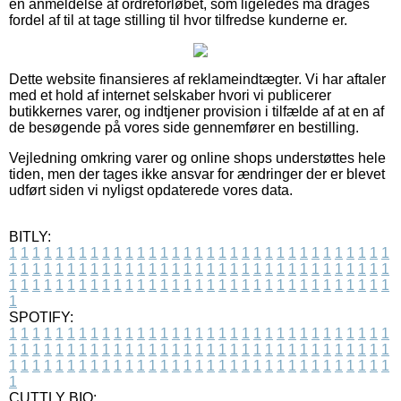
en anmeldelse af ordreforløbet, som ligeledes må drages
fordel af til at tage stilling til hvor tilfredse kunderne er.
Dette website finansieres af reklameindtægter. Vi har aftaler
med et hold af internet selskaber hvori vi publicerer
butikkernes varer, og indtjener provision i tilfælde af at en af
de besøgende på vores side gennemfører en bestilling.
Vejledning omkring varer og online shops understøttes hele
tiden, men der tages ikke ansvar for ændringer der er blevet
udført siden vi nyligst opdaterede vores data.
BITLY:
1
1
1
1
1
1
1
1
1
1
1
1
1
1
1
1
1
1
1
1
1
1
1
1
1
1
1
1
1
1
1
1
1
1
1
1
1
1
1
1
1
1
1
1
1
1
1
1
1
1
1
1
1
1
1
1
1
1
1
1
1
1
1
1
1
1
1
1
1
1
1
1
1
1
1
1
1
1
1
1
1
1
1
1
1
1
1
1
1
1
1
1
1
1
1
1
1
1
1
1
SPOTIFY:
1
1
1
1
1
1
1
1
1
1
1
1
1
1
1
1
1
1
1
1
1
1
1
1
1
1
1
1
1
1
1
1
1
1
1
1
1
1
1
1
1
1
1
1
1
1
1
1
1
1
1
1
1
1
1
1
1
1
1
1
1
1
1
1
1
1
1
1
1
1
1
1
1
1
1
1
1
1
1
1
1
1
1
1
1
1
1
1
1
1
1
1
1
1
1
1
1
1
1
1
CUTTLY BIO: