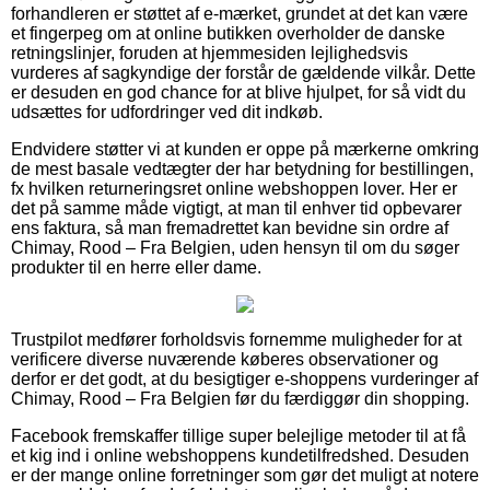
forhandleren er støttet af e-mærket, grundet at det kan være
et fingerpeg om at online butikken overholder de danske
retningslinjer, foruden at hjemmesiden lejlighedsvis
vurderes af sagkyndige der forstår de gældende vilkår. Dette
er desuden en god chance for at blive hjulpet, for så vidt du
udsættes for udfordringer ved dit indkøb.
Endvidere støtter vi at kunden er oppe på mærkerne omkring
de mest basale vedtægter der har betydning for bestillingen,
fx hvilken returneringsret online webshoppen lover. Her er
det på samme måde vigtigt, at man til enhver tid opbevarer
ens faktura, så man fremadrettet kan bevidne sin ordre af
Chimay, Rood – Fra Belgien, uden hensyn til om du søger
produkter til en herre eller dame.
Trustpilot medfører forholdsvis fornemme muligheder for at
verificere diverse nuværende køberes observationer og
derfor er det godt, at du besigtiger e-shoppens vurderinger af
Chimay, Rood – Fra Belgien før du færdiggør din shopping.
Facebook fremskaffer tillige super belejlige metoder til at få
et kig ind i online webshoppens kundetilfredshed. Desuden
er der mange online forretninger som gør det muligt at notere