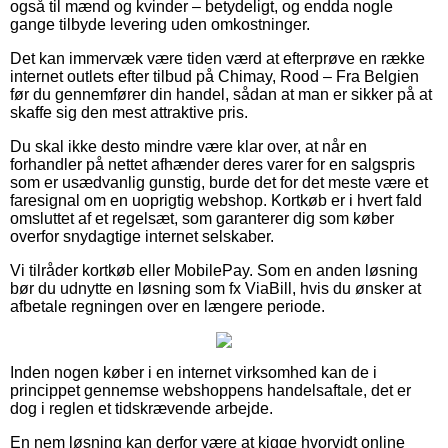
også til mænd og kvinder – betydeligt, og endda nogle
gange tilbyde levering uden omkostninger.
Det kan immervæk være tiden værd at efterprøve en række
internet outlets efter tilbud på Chimay, Rood – Fra Belgien
før du gennemfører din handel, sådan at man er sikker på at
skaffe sig den mest attraktive pris.
Du skal ikke desto mindre være klar over, at når en
forhandler på nettet afhænder deres varer for en salgspris
som er usædvanlig gunstig, burde det for det meste være et
faresignal om en uoprigtig webshop. Kortkøb er i hvert fald
omsluttet af et regelsæt, som garanterer dig som køber
overfor snydagtige internet selskaber.
Vi tilråder kortkøb eller MobilePay. Som en anden løsning
bør du udnytte en løsning som fx ViaBill, hvis du ønsker at
afbetale regningen over en længere periode.
Inden nogen køber i en internet virksomhed kan de i
princippet gennemse webshoppens handelsaftale, det er
dog i reglen et tidskrævende arbejde.
En nem løsning kan derfor være at kigge hvorvidt online