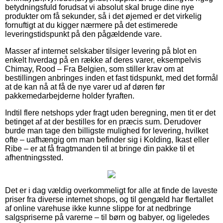
betydningsfuld forudsat vi absolut skal bruge dine nye
produkter om få sekunder, så i det øjemed er det virkelig
fornuftigt at du kigger nærmere på det estimerede
leveringstidspunkt på den pågældende vare.
Masser af internet selskaber tilsiger levering på blot en
enkelt hverdag på en række af deres varer, eksempelvis
Chimay, Rood – Fra Belgien, som stiller krav om at
bestillingen anbringes inden et fast tidspunkt, med det formål
at de kan nå at få de nye varer ud af døren før
pakkemedarbejderne holder fyraften.
Indtil flere netshops yder fragt uden beregning, men tit er det
betinget af at der bestilles for en præcis sum. Derudover
burde man tage den billigste mulighed for levering, hvilket
ofte – uafhængig om man befinder sig i Kolding, Ikast eller
Ribe – er at få fragtmanden til at bringe din pakke til et
afhentningssted.
Det er i dag vældig overkommeligt for alle at finde de laveste
priser fra diverse internet shops, og til gengæld har flertallet
af online varehuse ikke kunne slippe for at nedbringe
salgspriserne på varerne – til børn og babyer, og ligeledes