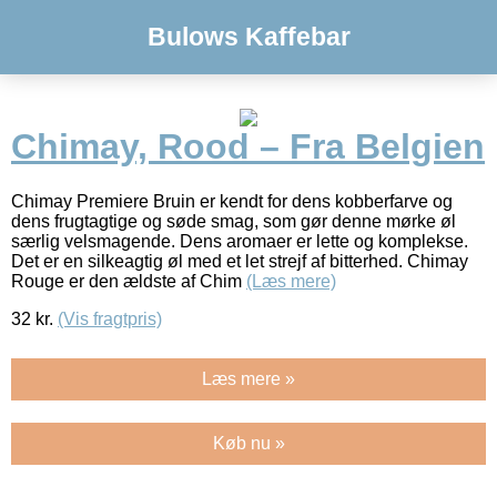
Bulows Kaffebar
Chimay, Rood – Fra Belgien
Chimay Premiere Bruin er kendt for dens kobberfarve og
dens frugtagtige og søde smag, som gør denne mørke øl
særlig velsmagende. Dens aromaer er lette og komplekse.
Det er en silkeagtig øl med et let strejf af bitterhed. Chimay
Rouge er den ældste af Chim
(Læs mere)
32
kr.
(Vis fragtpris)
Læs mere »
Køb nu »