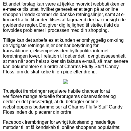
Et andet forslag kan være at tjekke hvorvidt webbutikken er
e-mærke tilsluttet, hvilket generelt er et tegn på at online
shoppen imødekommer de danske retningslinjer, samt at e-
firmaet fra tid til anden tilses af fagmænd der har indsigt i de
gældende regler. Det giver dig lejlighed til støtte, ifald du
forvoldes problemer i processen med din shopping.
Tillige kan det anbefales at kunden er omhyggelig omkring
de vigtigste retningslinjer der har betydning for
transaktionen, eksempelvis den byttepolitik internet
forretningen lover. I relation til det er det i øvrigt essesentielt,
at man når som helst sikrer sin faktura e-mail, så man senere
kan dokumentere sin ordre af Charms Fluffy Stuff Candy
Floss, om du skal købe til en pige eller dreng.
Trustpilot frembringer regulære habile chancer for at
verificere mange aktuelle forbrugeres observationer og
derfor er det prisværdigt, at du betragter online
webshoppens bedømmelser af Charms Fluffy Stuff Candy
Floss inden du placerer din ordre.
Facebook frembringer for øvrigt fuldstændig hæderlige
metoder til at få kendskab til online shoppens popularitet.