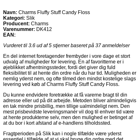
Navn:
Charms Fluffy Stuff Candy Floss
Kategori:
Slik
Producent:
Charms
Varenummer:
DK412
EAN:
Vurderet til
3.6
ud af 5 stjerner baseret på
37
anmeldelser
En del internet foretagender frembyder i vore dage et stort
udvalg af muligheder for levering. En af favoritterne er i
øjeblikket afhentningssteder, fordi det giver dig fuld
fleksibilitet til at hente din ordre når du har tid. Muligheden er
nemlig yderst nem, og ofte tilmed den mindst kostelige slags
levering ved køb af Charms Fluffy Stuff Candy Floss.
Du kunne endvidere foretrække at få varerne bragt til din
adresse eller ud på dit arbejde. Metoden bliver almindeligvis
en tak mindre prisbillig, men tillige ualmindeligt nem. Den
mest prisbevidste leveringsmanér vil dog til enhver tid være
at hente produkterne selv, men den mulighed er betinget af
at du bor i kort afstand af e-handlens tilholdssted.
Fragtperioden på Slik kan i nogle tilfælde være yderst
essentiel i tilfælde af at vi skal bruge din ordre med det