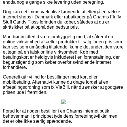
endda nogle gange sikre levering uden beregning.
Dog kan det immervæk blive lønnende at eftergå en række
internet shops i Danmark efter rabatkoder på Charms Fluffy
Stuff Candy Floss forinden du køber, således at du er
skråsikker på at opnå den bedste pris.
Man bør imidlertid være omhyggelig med, at såfremt en
online virksomhed afsætter produkter til salg for en pris som
kan ses som umådelig tiltalende, kunne det undertiden være
et tegn på en falsk online virksomhed. Køb med
betalingskort er heldigvis inkluderet i en foranstaltning, der
begunstiger dig som køber overfor svindlende internet
forhandlere.
Generelt går vi ind for bestillinger med kort eller
mobilbetaling. Alternativt kunne du drage fordel af en
afbetalingsordning som fx ViaBill, når du ønsker at godtgøre
prisen ude i fremtiden.
Forud for at nogen bestiller i en Charms internet butik
behøver man i princippet tyde dens forretningsvilkår, men
det er ofte ikke særlig spændende.