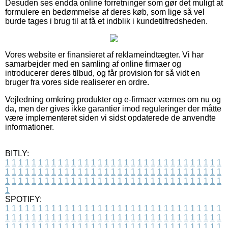
Desuden ses endda online forretninger som gør det muligt at
formulere en bedømmelse af deres køb, som lige så vel
burde tages i brug til at få et indblik i kundetilfredsheden.
Vores website er finansieret af reklameindtægter. Vi har
samarbejder med en samling af online firmaer og
introducerer deres tilbud, og får provision for så vidt en
bruger fra vores side realiserer en ordre.
Vejledning omkring produkter og e-firmaer værnes om nu og
da, men der gives ikke garantier imod reguleringer der måtte
være implementeret siden vi sidst opdaterede de anvendte
informationer.
BITLY:
1
1
1
1
1
1
1
1
1
1
1
1
1
1
1
1
1
1
1
1
1
1
1
1
1
1
1
1
1
1
1
1
1
1
1
1
1
1
1
1
1
1
1
1
1
1
1
1
1
1
1
1
1
1
1
1
1
1
1
1
1
1
1
1
1
1
1
1
1
1
1
1
1
1
1
1
1
1
1
1
1
1
1
1
1
1
1
1
1
1
1
1
1
1
1
1
1
1
1
1
SPOTIFY:
1
1
1
1
1
1
1
1
1
1
1
1
1
1
1
1
1
1
1
1
1
1
1
1
1
1
1
1
1
1
1
1
1
1
1
1
1
1
1
1
1
1
1
1
1
1
1
1
1
1
1
1
1
1
1
1
1
1
1
1
1
1
1
1
1
1
1
1
1
1
1
1
1
1
1
1
1
1
1
1
1
1
1
1
1
1
1
1
1
1
1
1
1
1
1
1
1
1
1