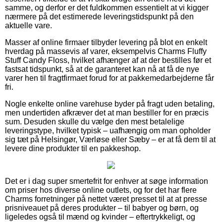
samme, og derfor er det fuldkommen essentielt at vi kigger
nærmere på det estimerede leveringstidspunkt på den
aktuelle vare.
Masser af online firmaer tilbyder levering på blot en enkelt
hverdag på massevis af varer, eksempelvis Charms Fluffy
Stuff Candy Floss, hvilket afhænger af at der bestilles før et
fastsat tidspunkt, så at de garanteret kan nå at få de nye
varer hen til fragtfirmaet forud for at pakkemedarbejderne får
fri.
Nogle enkelte online varehuse byder på fragt uden betaling,
men undertiden afkræver det at man bestiller for en præcis
sum. Desuden skulle du vælge den mest betalelige
leveringstype, hvilket typisk – uafhængig om man opholder
sig tæt på Helsingør, Værløse eller Sæby – er at få dem til at
levere dine produkter til en pakkeshop.
Det er i dag super smertefrit for enhver at søge information
om priser hos diverse online outlets, og for det har flere
Charms forretninger på nettet været presset til at at presse
prisniveauet på deres produkter – til babyer og børn, og
ligeledes også til mænd og kvinder – eftertrykkeligt, og