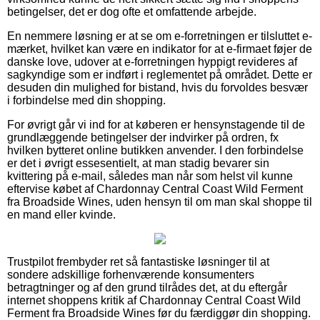
betingelser, det er dog ofte et omfattende arbejde.
En nemmere løsning er at se om e-forretningen er tilsluttet e-
mærket, hvilket kan være en indikator for at e-firmaet føjer de
danske love, udover at e-forretningen hyppigt revideres af
sagkyndige som er indført i reglementet på området. Dette er
desuden din mulighed for bistand, hvis du forvoldes besvær
i forbindelse med din shopping.
For øvrigt går vi ind for at køberen er hensynstagende til de
grundlæggende betingelser der indvirker på ordren, fx
hvilken bytteret online butikken anvender. I den forbindelse
er det i øvrigt essesentielt, at man stadig bevarer sin
kvittering på e-mail, således man når som helst vil kunne
eftervise købet af Chardonnay Central Coast Wild Ferment
fra Broadside Wines, uden hensyn til om man skal shoppe til
en mand eller kvinde.
Trustpilot frembyder ret så fantastiske løsninger til at
sondere adskillige forhenværende konsumenters
betragtninger og af den grund tilrådes det, at du eftergår
internet shoppens kritik af Chardonnay Central Coast Wild
Ferment fra Broadside Wines før du færdiggør din shopping.