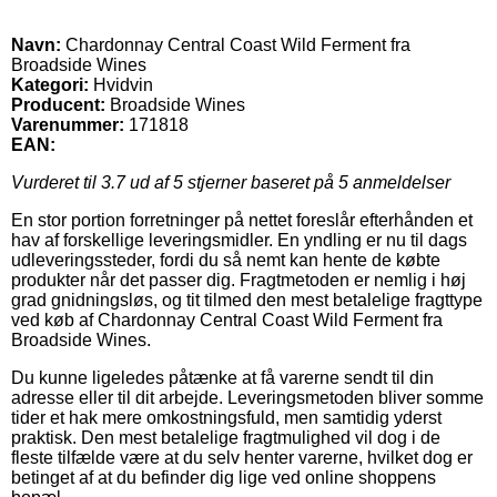
Navn:
Chardonnay Central Coast Wild Ferment fra
Broadside Wines
Kategori:
Hvidvin
Producent:
Broadside Wines
Varenummer:
171818
EAN:
Vurderet til
3.7
ud af 5 stjerner baseret på
5
anmeldelser
En stor portion forretninger på nettet foreslår efterhånden et
hav af forskellige leveringsmidler. En yndling er nu til dags
udleveringssteder, fordi du så nemt kan hente de købte
produkter når det passer dig. Fragtmetoden er nemlig i høj
grad gnidningsløs, og tit tilmed den mest betalelige fragttype
ved køb af Chardonnay Central Coast Wild Ferment fra
Broadside Wines.
Du kunne ligeledes påtænke at få varerne sendt til din
adresse eller til dit arbejde. Leveringsmetoden bliver somme
tider et hak mere omkostningsfuld, men samtidig yderst
praktisk. Den mest betalelige fragtmulighed vil dog i de
fleste tilfælde være at du selv henter varerne, hvilket dog er
betinget af at du befinder dig lige ved online shoppens