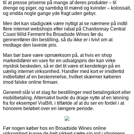
til at presse priserne på mange af deres produkter – til
drenge og piger, og samtidig til mænd og kvinder – kolossalt,
og endda nogle gange yde fragt uden gebyr.
Men det kan stadigvæk være nyttigt at se nærmere på indtil
flere internet webshops efter rabat på Chardonnay Central
Coast Wild Ferment fra Broadside Wines før du
gennemfører din bestilling, så du ikke er i tvivl om at
modtage den laveste pris.
Man bør bare være opmærksom på, at hvis en shop
markedsfører en vare for en udsalgspris der kan virke
mystisk beskeden, så er det tit være et kendetegn på en
uærlig internet virksomhed. Handler med kort er imidlertid
indbefattet af en bestemmelse, hvilket skærmer køberen
imod falske online firmaer.
Generelt slår vi et slag for bestillinger med betalingskort eller
mobilbetaling. Alternativt burde du drage nytte af en løsning
fra for eksempel ViaBill, i tilfælde af at du ser en fordel i at
honorere beløbet over en længere periode.
Før nogen køber hos en Broadside Wines online
virksomhed kunne de helt sikkert sætte sig ind i shoppens