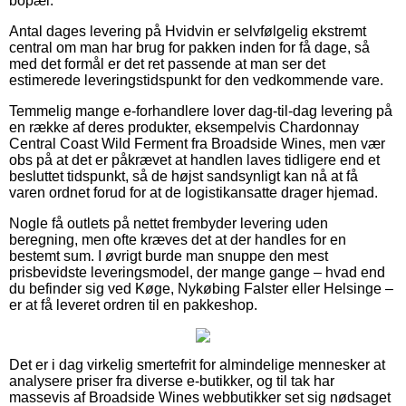
bopæl.
Antal dages levering på Hvidvin er selvfølgelig ekstremt
central om man har brug for pakken inden for få dage, så
med det formål er det ret passende at man ser det
estimerede leveringstidspunkt for den vedkommende vare.
Temmelig mange e-forhandlere lover dag-til-dag levering på
en række af deres produkter, eksempelvis Chardonnay
Central Coast Wild Ferment fra Broadside Wines, men vær
obs på at det er påkrævet at handlen laves tidligere end et
besluttet tidspunkt, så de højst sandsynligt kan nå at få
varen ordnet forud for at de logistikansatte drager hjemad.
Nogle få outlets på nettet frembyder levering uden
beregning, men ofte kræves det at der handles for en
bestemt sum. I øvrigt burde man snuppe den mest
prisbevidste leveringsmodel, der mange gange – hvad end
du befinder sig ved Køge, Nykøbing Falster eller Helsinge –
er at få leveret ordren til en pakkeshop.
Det er i dag virkelig smertefrit for almindelige mennesker at
analysere priser fra diverse e-butikker, og til tak har
massevis af Broadside Wines webbutikker set sig nødsaget