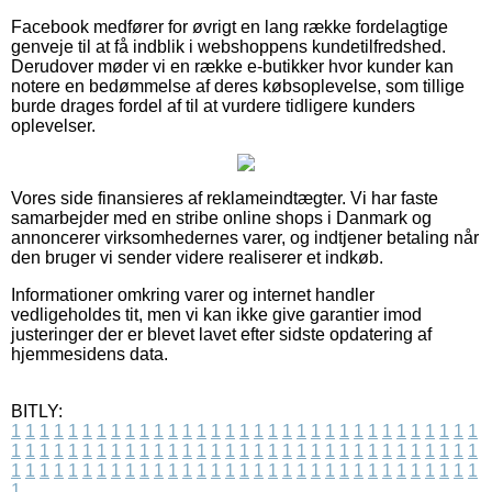
Facebook medfører for øvrigt en lang række fordelagtige
genveje til at få indblik i webshoppens kundetilfredshed.
Derudover møder vi en række e-butikker hvor kunder kan
notere en bedømmelse af deres købsoplevelse, som tillige
burde drages fordel af til at vurdere tidligere kunders
oplevelser.
Vores side finansieres af reklameindtægter. Vi har faste
samarbejder med en stribe online shops i Danmark og
annoncerer virksomhedernes varer, og indtjener betaling når
den bruger vi sender videre realiserer et indkøb.
Informationer omkring varer og internet handler
vedligeholdes tit, men vi kan ikke give garantier imod
justeringer der er blevet lavet efter sidste opdatering af
hjemmesidens data.
BITLY:
1
1
1
1
1
1
1
1
1
1
1
1
1
1
1
1
1
1
1
1
1
1
1
1
1
1
1
1
1
1
1
1
1
1
1
1
1
1
1
1
1
1
1
1
1
1
1
1
1
1
1
1
1
1
1
1
1
1
1
1
1
1
1
1
1
1
1
1
1
1
1
1
1
1
1
1
1
1
1
1
1
1
1
1
1
1
1
1
1
1
1
1
1
1
1
1
1
1
1
1