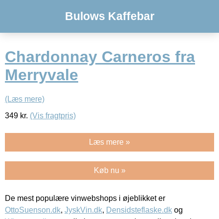
Bulows Kaffebar
Chardonnay Carneros fra
Merryvale
(Læs mere)
349
kr.
(Vis fragtpris)
Læs mere »
Køb nu »
De mest populære vinwebshops i øjeblikket er
OttoSuenson.dk
,
JyskVin.dk
,
Densidsteflaske.dk
og