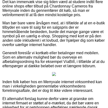
Det kan immervæk vise sig tiden værd at studere indtil flere
online shops efter tilbud på Chardonnay Carneros fra
Merryvale inden du gennemfører dit køb, så man er
velinformeret til at få den mindst kostelige pris.
Man bør bare være årvågen med, at i tilfælde af at en e-butik
tilbyder en vare til salg for en salgspris der er
himmelråbende beskeden, burde det mange gange være et
symbol på en uærlig e-shop. Shopping med kort er på den
anden side inkluderet i et lovbud, der hjælper dig som køber
overfor uærlige internet handler.
Generelt foreslår vi kortkøb eller betalinger med mobilen.
Som en alternativ mulighed bør du overveje en
afbetalingsordning fra for eksempel ViaBill, i tilfælde af at du
efterspørger at dække beløbet over et længere tidsrum.
Inden folk køber hos en Merryvale internet virksomhed kan
man i virkeligheden gennemløbe virksomhedens
forretningsaftale, det er dog tit ikke videre interessant.
Et alternativt forslag kunne derfor være at granske om
internet firmaet er støttet af e-mærket, da det bør være en
sikkerhed for at netshoppen efterfølger gældende dansk