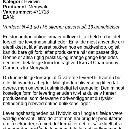
Kategori:
Hvidvin
Producent:
Merryvale
Varenummer:
471718
EAN:
Vurderet til
4.1
ud af 5 stjerner baseret på
13
anmeldelser
En stor portion online firmaer udlover til alt held en hel del
forskellige leveringsmuligheder. En af de mest anvendte er i
øjeblikket at få afleveret pakken hos en pakkeshop, og så
kan du bare gå forbi efter produkterne når det passer dig.
Denne er altså rigtig praktisk, og mange gange ligeledes
den mest betalelige form for fragt ved køb af Chardonnay
Carneros fra Merryvale.
Du kunne tillige forsøge at få varerne leveret til hvor du bor
eller til hvor du arbejder. Muligheden bliver af og til en tak
dyrere, men omvendt ualmindeligt let gængelig. Den mindst
kostelige form for levering er uden tvivl at du selv henter
produkterne, som desværre nødvendiggør at du fysisk
befinder dig nærved online butikkens lager.
Leveringshastigheden på Hvidvin kan i nogle tilfælde være
vældig relevant i tilfælde af at man har brug for produkterne
om få sekunder, så med det formål er det ret så aktuelt at vi
studerer den anslåede leveringsdato for det vedkommende