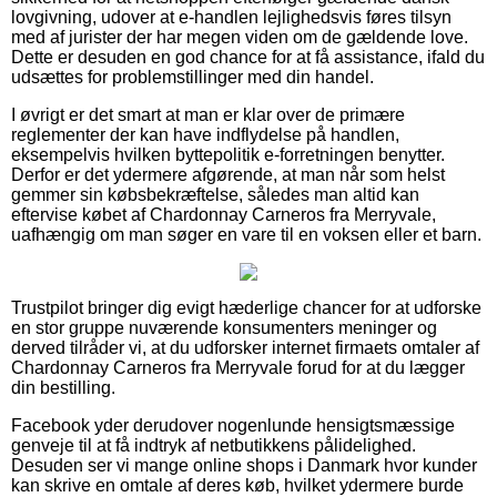
lovgivning, udover at e-handlen lejlighedsvis føres tilsyn
med af jurister der har megen viden om de gældende love.
Dette er desuden en god chance for at få assistance, ifald du
udsættes for problemstillinger med din handel.
I øvrigt er det smart at man er klar over de primære
reglementer der kan have indflydelse på handlen,
eksempelvis hvilken byttepolitik e-forretningen benytter.
Derfor er det ydermere afgørende, at man når som helst
gemmer sin købsbekræftelse, således man altid kan
eftervise købet af Chardonnay Carneros fra Merryvale,
uafhængig om man søger en vare til en voksen eller et barn.
Trustpilot bringer dig evigt hæderlige chancer for at udforske
en stor gruppe nuværende konsumenters meninger og
derved tilråder vi, at du udforsker internet firmaets omtaler af
Chardonnay Carneros fra Merryvale forud for at du lægger
din bestilling.
Facebook yder derudover nogenlunde hensigtsmæssige
genveje til at få indtryk af netbutikkens pålidelighed.
Desuden ser vi mange online shops i Danmark hvor kunder
kan skrive en omtale af deres køb, hvilket ydermere burde