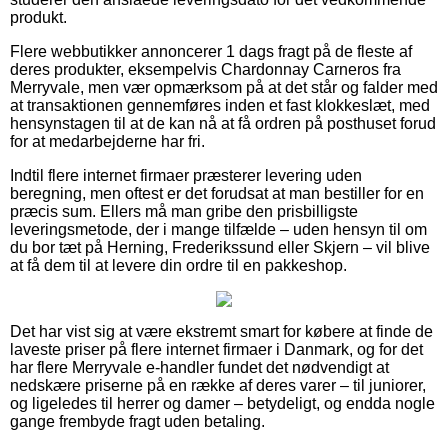
produkt.
Flere webbutikker annoncerer 1 dags fragt på de fleste af
deres produkter, eksempelvis Chardonnay Carneros fra
Merryvale, men vær opmærksom på at det står og falder med
at transaktionen gennemføres inden et fast klokkeslæt, med
hensynstagen til at de kan nå at få ordren på posthuset forud
for at medarbejderne har fri.
Indtil flere internet firmaer præsterer levering uden
beregning, men oftest er det forudsat at man bestiller for en
præcis sum. Ellers må man gribe den prisbilligste
leveringsmetode, der i mange tilfælde – uden hensyn til om
du bor tæt på Herning, Frederikssund eller Skjern – vil blive
at få dem til at levere din ordre til en pakkeshop.
Det har vist sig at være ekstremt smart for købere at finde de
laveste priser på flere internet firmaer i Danmark, og for det
har flere Merryvale e-handler fundet det nødvendigt at
nedskære priserne på en række af deres varer – til juniorer,
og ligeledes til herrer og damer – betydeligt, og endda nogle
gange frembyde fragt uden betaling.