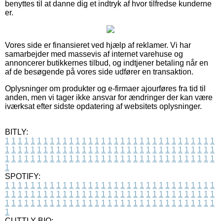
benyttes til at danne dig et indtryk af hvor tilfredse kunderne
er.
Vores side er finansieret ved hjælp af reklamer. Vi har
samarbejder med massevis af internet varehuse og
annoncerer butikkernes tilbud, og indtjener betaling når en
af de besøgende på vores side udfører en transaktion.
Oplysninger om produkter og e-firmaer ajourføres fra tid til
anden, men vi tager ikke ansvar for ændringer der kan være
iværksat efter sidste opdatering af websitets oplysninger.
BITLY:
1
1
1
1
1
1
1
1
1
1
1
1
1
1
1
1
1
1
1
1
1
1
1
1
1
1
1
1
1
1
1
1
1
1
1
1
1
1
1
1
1
1
1
1
1
1
1
1
1
1
1
1
1
1
1
1
1
1
1
1
1
1
1
1
1
1
1
1
1
1
1
1
1
1
1
1
1
1
1
1
1
1
1
1
1
1
1
1
1
1
1
1
1
1
1
1
1
1
1
1
SPOTIFY:
1
1
1
1
1
1
1
1
1
1
1
1
1
1
1
1
1
1
1
1
1
1
1
1
1
1
1
1
1
1
1
1
1
1
1
1
1
1
1
1
1
1
1
1
1
1
1
1
1
1
1
1
1
1
1
1
1
1
1
1
1
1
1
1
1
1
1
1
1
1
1
1
1
1
1
1
1
1
1
1
1
1
1
1
1
1
1
1
1
1
1
1
1
1
1
1
1
1
1
1
CUTTLY BIO: