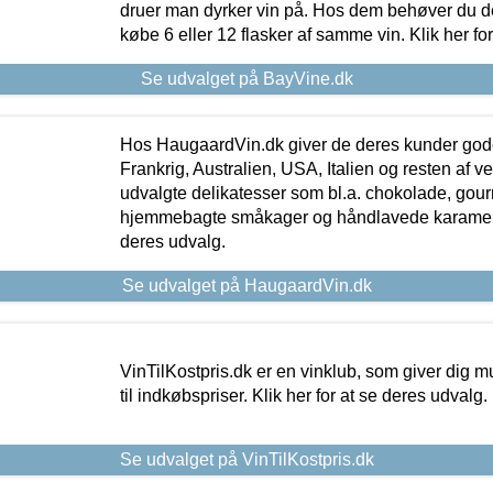
druer man dyrker vin på. Hos dem behøver du der
købe 6 eller 12 flasker af samme vin. Klik her fo
Se udvalget på BayVine.dk
Hos HaugaardVin.dk giver de deres kunder gode
Frankrig, Australien, USA, Italien og resten af v
udvalgte delikatesser som bl.a. chokolade, gourm
hjemmebagte småkager og håndlavede karameller
deres udvalg.
Se udvalget på HaugaardVin.dk
VinTilKostpris.dk er en vinklub, som giver dig m
til indkøbspriser. Klik her for at se deres udvalg.
Se udvalget på VinTilKostpris.dk