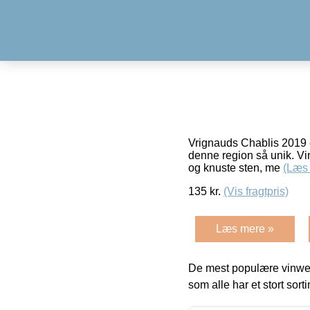
Vrignauds Chablis 2019 e
denne region så unik. Vin
og knuste sten, me
(Læs
135
kr.
(Vis fragtpris)
Læs mere »
De mest populære vinweb
som alle har et stort sorti