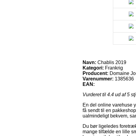
Navn:
Chablis 2019
Kategori:
Frankrig
Producent:
Domaine Joë
Varenummer:
1385636
EAN:
Vurderet til
4.4
ud af 5 st
En del online varehuse yd
få sendt til en pakkeshop
ualmindeligt bekvem, sam
Du bør ligeledes foretræk
mange tilfælde en lille s