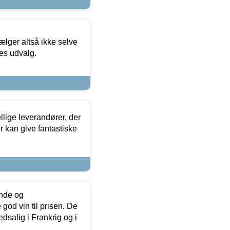
ælger altså ikke selve
res udvalg.
lige leverandører, der
r kan give fantastiske
unde og
od vin til prisen. De
dsalig i Frankrig og i