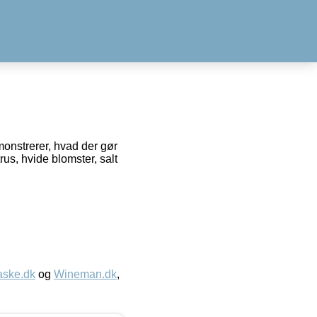
monstrerer, hvad der gør
us, hvide blomster, salt
aske.dk
og
Wineman.dk
,