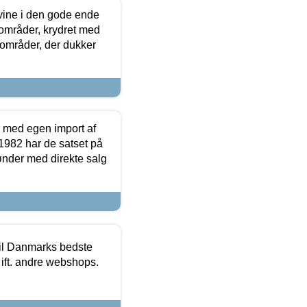
 vine i den gode ende
e områder, krydret med
 områder, der dukker
r med egen import af
i 1982 har de satset på
ønder med direkte salg
 til Danmarks bedste
 ift. andre webshops.