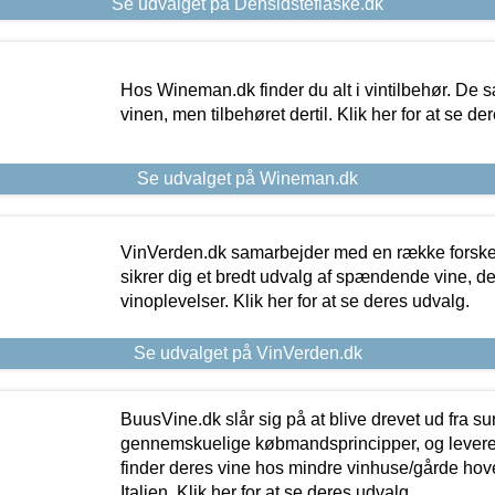
Se udvalget på Densidsteflaske.dk
Hos Wineman.dk finder du alt i vintilbehør. De s
vinen, men tilbehøret dertil. Klik her for at se de
Se udvalget på Wineman.dk
VinVerden.dk samarbejder med en række forskel
sikrer dig et bredt udvalg af spændende vine, de
vinoplevelser. Klik her for at se deres udvalg.
Se udvalget på VinVerden.dk
BuusVine.dk slår sig på at blive drevet ud fra s
gennemskuelige købmandsprincipper, og levere g
finder deres vine hos mindre vinhuse/gårde hove
Italien. Klik her for at se deres udvalg.