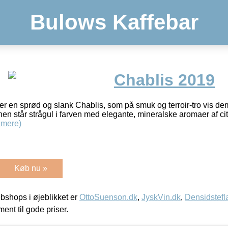
Bulows Kaffebar
Chablis 2019
r en sprød og slank Chablis, som på smuk og terroir-tro vis de
en står strågul i farven med elegante, mineralske aromaer af citr
 mere)
Køb nu »
shops i øjeblikket er
OttoSuenson.dk
,
JyskVin.dk
,
Densidstefl
ment til gode priser.