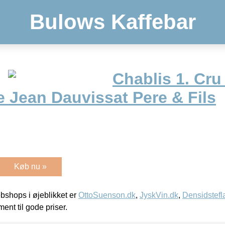
Bulows Kaffebar
Chablis 1. Cr
 Jean Dauvissat Pere & Fils
Køb nu »
shops i øjeblikket er
OttoSuenson.dk
,
JyskVin.dk
,
Densidstefl
ment til gode priser.