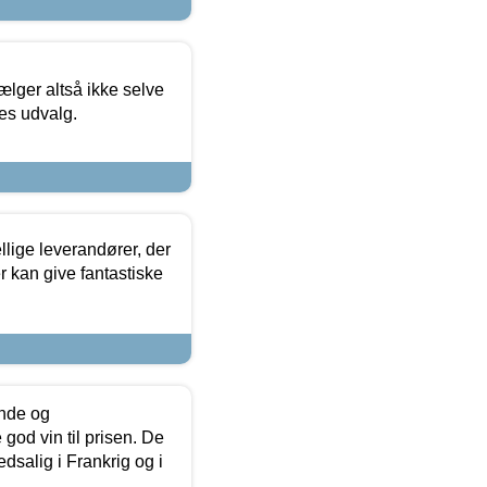
ælger altså ikke selve
res udvalg.
lige leverandører, der
r kan give fantastiske
unde og
od vin til prisen. De
dsalig i Frankrig og i