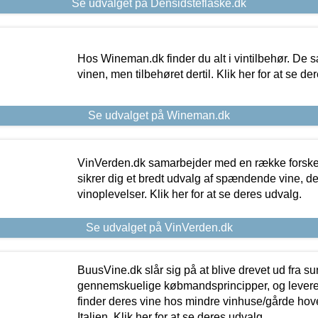
Se udvalget på Densidsteflaske.dk
Hos Wineman.dk finder du alt i vintilbehør. De s
vinen, men tilbehøret dertil. Klik her for at se de
Se udvalget på Wineman.dk
VinVerden.dk samarbejder med en række forskel
sikrer dig et bredt udvalg af spændende vine, de
vinoplevelser. Klik her for at se deres udvalg.
Se udvalget på VinVerden.dk
BuusVine.dk slår sig på at blive drevet ud fra s
gennemskuelige købmandsprincipper, og levere g
finder deres vine hos mindre vinhuse/gårde hove
Italien. Klik her for at se deres udvalg.