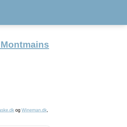
u Montmains
aske.dk
og
Wineman.dk
,