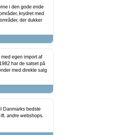
 vine i den gode ende
e områder, krydret med
 områder, der dukker
r med egen import af
i 1982 har de satset på
ønder med direkte salg
 til Danmarks bedste
 ift. andre webshops.