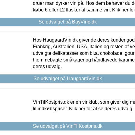
druer man dyrker vin på. Hos dem behøver du der
købe 6 eller 12 flasker af samme vin. Klik her fo
Se udvalget på BayVine.dk
Hos HaugaardVin.dk giver de deres kunder gode
Frankrig, Australien, USA, Italien og resten af v
udvalgte delikatesser som bl.a. chokolade, gourm
hjemmebagte småkager og håndlavede karameller
deres udvalg.
Se udvalget på HaugaardVin.dk
VinTilKostpris.dk er en vinklub, som giver dig m
til indkøbspriser. Klik her for at se deres udvalg.
Se udvalget på VinTilKostpris.dk