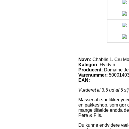
Navn:
Chablis 1. Cru Mo
Kategori:
Hvidvin
Producent:
Domaine Jea
Varenummer:
5000140
EAN:
Vurderet til
3.5
ud af 5 st
Masser af e-butikker yder
en pakkeshop, som gør det
mange tilfælde endda den
Pere & Fils.
Du kunne endvidere vælge 