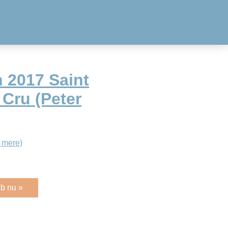
 2017 Saint
Cru (Peter
 mere)
b nu »