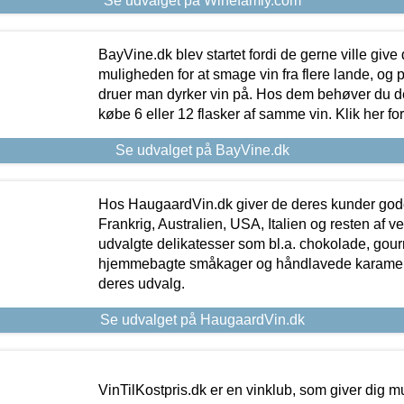
Se udvalget på Winefamly.com
BayVine.dk blev startet fordi de gerne ville give
muligheden for at smage vin fra flere lande, og p
druer man dyrker vin på. Hos dem behøver du der
købe 6 eller 12 flasker af samme vin. Klik her fo
Se udvalget på BayVine.dk
Hos HaugaardVin.dk giver de deres kunder gode
Frankrig, Australien, USA, Italien og resten af v
udvalgte delikatesser som bl.a. chokolade, gourm
hjemmebagte småkager og håndlavede karameller
deres udvalg.
Se udvalget på HaugaardVin.dk
VinTilKostpris.dk er en vinklub, som giver dig m