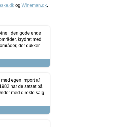
aske.dk
og
Wineman.dk
,
 vine i den gode ende
e områder, krydret med
 områder, der dukker
r med egen import af
i 1982 har de satset på
ønder med direkte salg