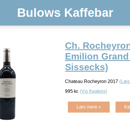
Bulows Kaffebar
Ch. Rocheyron
Emilion Grand 
Sissecks)
Chateau Rocheyron 2017
(Læs
995
kr.
(Vis fragtpris)
Læs mere »
Kø