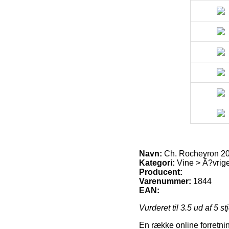
Navn:
Ch. Rocheyron 201
Kategori:
Vine > Ã?vrige
Producent:
Varenummer:
1844
EAN:
Vurderet til
3.5
ud af 5 st
En række online forretning