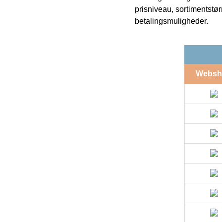
prisniveau, sortimentstø
betalingsmuligheder.
Websh