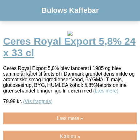
Bulows Kaffebar
Ceres Royal Export 5,8% 24
x 33 cl
Ceres Royal Export 5,8% blev lanceret i 1985 og blev
samme år kåret til årets øl i Danmark grundet dens milde og
aromatiske smag.Ingredienser:Vand, BYGMALT, majs,
glucosesirup, BYG, HUMLEAlkohol: 5,8%Netpris online
grænsehandel bringer lige til døren med
(Læs mere)
79.99
kr.
(Vis fragtpris)
Læs mere »
Køb nu »