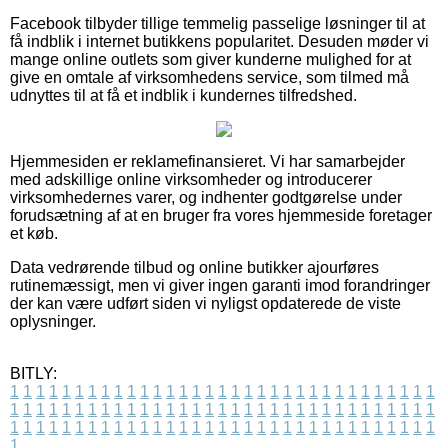
Facebook tilbyder tillige temmelig passelige løsninger til at
få indblik i internet butikkens popularitet. Desuden møder vi
mange online outlets som giver kunderne mulighed for at
give en omtale af virksomhedens service, som tilmed må
udnyttes til at få et indblik i kundernes tilfredshed.
Hjemmesiden er reklamefinansieret. Vi har samarbejder
med adskillige online virksomheder og introducerer
virksomhedernes varer, og indhenter godtgørelse under
forudsætning af at en bruger fra vores hjemmeside foretager
et køb.
Data vedrørende tilbud og online butikker ajourføres
rutinemæssigt, men vi giver ingen garanti imod forandringer
der kan være udført siden vi nyligst opdaterede de viste
oplysninger.
BITLY:
1
1
1
1
1
1
1
1
1
1
1
1
1
1
1
1
1
1
1
1
1
1
1
1
1
1
1
1
1
1
1
1
1
1
1
1
1
1
1
1
1
1
1
1
1
1
1
1
1
1
1
1
1
1
1
1
1
1
1
1
1
1
1
1
1
1
1
1
1
1
1
1
1
1
1
1
1
1
1
1
1
1
1
1
1
1
1
1
1
1
1
1
1
1
1
1
1
1
1
1