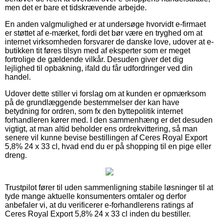
men det er bare et tidskrævende arbejde.
En anden valgmulighed er at undersøge hvorvidt e-firmaet
er støttet af e-mærket, fordi det bør være en tryghed om at
internet virksomheden forsvarer de danske love, udover at e-
butikken tit føres tilsyn med af eksperter som er meget
fortrolige de gældende vilkår. Desuden giver det dig
lejlighed til opbakning, ifald du får udfordringer ved din
handel.
Udover dette stiller vi forslag om at kunden er opmærksom
på de grundlæggende bestemmelser der kan have
betydning for ordren, som fx den byttepolitik internet
forhandleren kører med. I den sammenhæng er det desuden
vigtigt, at man altid beholder ens ordrekvittering, så man
senere vil kunne bevise bestillingen af Ceres Royal Export
5,8% 24 x 33 cl, hvad end du er på shopping til en pige eller
dreng.
Trustpilot fører til uden sammenligning stabile løsninger til at
tyde mange aktuelle konsumenters omtaler og derfor
anbefaler vi, at du verificerer e-forhandlerens ratings af
Ceres Royal Export 5,8% 24 x 33 cl inden du bestiller.