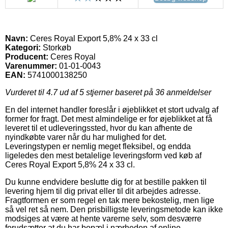
Navn:
Ceres Royal Export 5,8% 24 x 33 cl
Kategori:
Storkøb
Producent:
Ceres Royal
Varenummer:
01-01-0043
EAN:
5741000138250
Vurderet til
4.7
ud af 5 stjerner baseret på
36
anmeldelser
En del internet handler foreslår i øjeblikket et stort udvalg af
former for fragt. Det mest almindelige er for øjeblikket at få
leveret til et udleveringssted, hvor du kan afhente de
nyindkøbte varer når du har mulighed for det.
Leveringstypen er nemlig meget fleksibel, og endda
ligeledes den mest betalelige leveringsform ved køb af
Ceres Royal Export 5,8% 24 x 33 cl.
Du kunne endvidere beslutte dig for at bestille pakken til
levering hjem til dig privat eller til dit arbejdes adresse.
Fragtformen er som regel en tak mere bekostelig, men lige
så vel ret så nem. Den prisbilligste leveringsmetode kan ikke
modsiges at være at hente varerne selv, som desværre
forudsætter at du har bopæl i nærheden af online