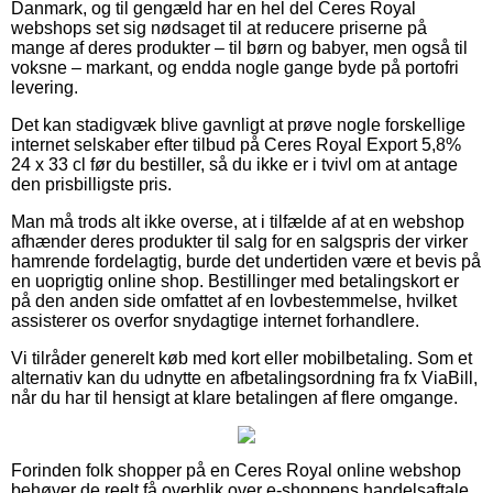
Danmark, og til gengæld har en hel del Ceres Royal
webshops set sig nødsaget til at reducere priserne på
mange af deres produkter – til børn og babyer, men også til
voksne – markant, og endda nogle gange byde på portofri
levering.
Det kan stadigvæk blive gavnligt at prøve nogle forskellige
internet selskaber efter tilbud på Ceres Royal Export 5,8%
24 x 33 cl før du bestiller, så du ikke er i tvivl om at antage
den prisbilligste pris.
Man må trods alt ikke overse, at i tilfælde af at en webshop
afhænder deres produkter til salg for en salgspris der virker
hamrende fordelagtig, burde det undertiden være et bevis på
en uoprigtig online shop. Bestillinger med betalingskort er
på den anden side omfattet af en lovbestemmelse, hvilket
assisterer os overfor snydagtige internet forhandlere.
Vi tilråder generelt køb med kort eller mobilbetaling. Som et
alternativ kan du udnytte en afbetalingsordning fra fx ViaBill,
når du har til hensigt at klare betalingen af flere omgange.
Forinden folk shopper på en Ceres Royal online webshop
behøver de reelt få overblik over e-shoppens handelsaftale,