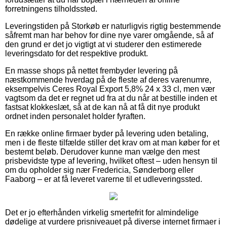
forretningens tilholdssted.
Leveringstiden på Storkøb er naturligvis rigtig bestemmende
såfremt man har behov for dine nye varer omgående, så af
den grund er det jo vigtigt at vi studerer den estimerede
leveringsdato for det respektive produkt.
En masse shops på nettet frembyder levering på
næstkommende hverdag på de fleste af deres varenumre,
eksempelvis Ceres Royal Export 5,8% 24 x 33 cl, men vær
vagtsom da det er regnet ud fra at du når at bestille inden et
fastsat klokkeslæt, så at de kan nå at få dit nye produkt
ordnet inden personalet holder fyraften.
En række online firmaer byder på levering uden betaling,
men i de fleste tilfælde stiller det krav om at man køber for et
bestemt beløb. Derudover kunne man vælge den mest
prisbevidste type af levering, hvilket oftest – uden hensyn til
om du opholder sig nær Fredericia, Sønderborg eller
Faaborg – er at få leveret varerne til et udleveringssted.
Det er jo efterhånden virkelig smertefrit for almindelige
dødelige at vurdere prisniveauet på diverse internet firmaer i