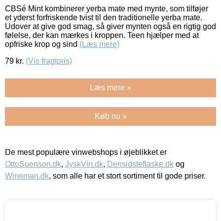
CBSé Mint kombinerer yerba mate med mynte, som tilføjer
et yderst forfriskende tvist til den traditionelle yerba mate.
Udover at give god smag, så giver mynten også en rigtig god
følelse, der kan mærkes i kroppen. Teen hjælper med at
opfriske krop og sind
(Læs mere)
79
kr.
(Vis fragtpris)
Læs mere »
Køb nu »
De mest populære vinwebshops i øjeblikket er
OttoSuenson.dk
,
JyskVin.dk
,
Densidsteflaske.dk
og
Wineman.dk
, som alle har et stort sortiment til gode priser.