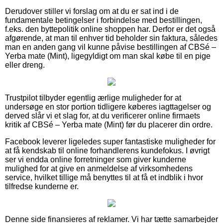
Derudover stiller vi forslag om at du er sat ind i de
fundamentale betingelser i forbindelse med bestillingen,
f.eks. den byttepolitik online shoppen har. Derfor er det også
afgørende, at man til enhver tid beholder sin faktura, således
man en anden gang vil kunne påvise bestillingen af CBSé –
Yerba mate (Mint), ligegyldigt om man skal købe til en pige
eller dreng.
Trustpilot tilbyder egentlig ærlige muligheder for at
undersøge en stor portion tidligere køberes iagttagelser og
derved slår vi et slag for, at du verificerer online firmaets
kritik af CBSé – Yerba mate (Mint) før du placerer din ordre.
Facebook leverer ligeledes super fantastiske muligheder for
at få kendskab til online forhandlerens kundefokus. I øvrigt
ser vi endda online forretninger som giver kunderne
mulighed for at give en anmeldelse af virksomhedens
service, hvilket tillige må benyttes til at få et indblik i hvor
tilfredse kunderne er.
Denne side finansieres af reklamer. Vi har tætte samarbejder