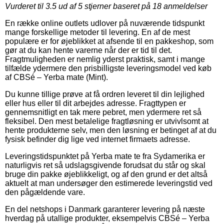
Vurderet til
3.5
ud af 5 stjerner baseret på
18
anmeldelser
En række online outlets udlover på nuværende tidspunkt
mange forskellige metoder til levering. En af de mest
populære er for øjeblikket at afsende til en pakkeshop, som
gør at du kan hente varerne når der er tid til det.
Fragtmuligheden er nemlig yderst praktisk, samt i mange
tilfælde ydermere den prisbilligste leveringsmodel ved køb
af CBSé – Yerba mate (Mint).
Du kunne tillige prøve at få ordren leveret til din lejlighed
eller hus eller til dit arbejdes adresse. Fragttypen er
gennemsnitligt en tak mere pebret, men ydermere ret så
fleksibel. Den mest betalelige fragtløsning er utvivlsomt at
hente produkterne selv, men den løsning er betinget af at du
fysisk befinder dig lige ved internet firmaets adresse.
Leveringstidspunktet på Yerba mate te fra Sydamerika er
naturligvis ret så udslagsgivende forudsat du står og skal
bruge din pakke øjeblikkeligt, og af den grund er det altså
aktuelt at man undersøger den estimerede leveringstid ved
den pågældende vare.
En del netshops i Danmark garanterer levering på næste
hverdag på utallige produkter, eksempelvis CBSé – Yerba