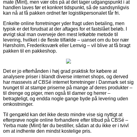
mate (Mint), men vær obs på at det tager udgangspunkt i at
handlen laves før et konkret tidspunkt, så de sandsynligvis
kan nå at få pakken ordnet før logistikpersonalet får fri.
Enkelte online forretninger yder fragt uden betaling, men
typisk er det forudsat at der aftages for et fastslået beløb. I
øvrigt skal man overveje den mest letkøbte metode til
levering, hvilket i de fleste tilfælde – uanset om du bor nær
Hørsholm, Frederiksværk eller Lemvig – vil blive at få bragt
pakken til en pakkeshop.
Det er jo efterhånden i høj grad praktisk for købere at
analysere priser i blandt diverse internet shops, og derved
har massevis af CBSé internet forretninger i Danmark set sig
tvunget til at stampe priserne på mange af deres produkter –
til drenge og piger, men også til damer og herrer –
betragteligt, og endda nogle gange byde på levering uden
omkostninger.
Til gengæld kan det ikke desto mindre vise sig nyttigt at
efterprøve nogle online forhandlere efter tilbud på CBSé –
Yerba mate (Mint) før du bestiller, sådan at du ikke er i tvivl
om at indhente den mindst kostelige pris.