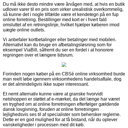
Du må ikke desto mindre være årvågen med, at hvis en butik
udlover varer til en pris som virker urealistisk overkommelig,
så kunne det i nogle tilfælde være et kendetegn på en fup
online forretning. Bestillinger med kort er i hvert fald
omsluttet af en retningslinje, hvilket hjælper køberen imod
uægte online outlets.
Vi anbefaler kortbetalinger eller betalinger med mobilen.
Alternativt kan du bruge en afbetalingsløsning som for
eksempel ViaBill, såfremt du ser en fordel i at honorere
regningen over et længere tidsrum.
Forinden nogen køber på en CBSé online virksomhed burde
man reelt løbe igennem virksomhedens handelsaftale, dog
er det almindeligvis ikke super interessant.
Et nemt alternativ kunne være at granske hvorvidt
netshoppen er støttet af e-mærket, da det længe har været
en tryghed om at online forretningen efterfølger gældende
dansk lovgivning, foruden at online forretningen
lejlighedsvis ses til af specialister som behersker reglerne.
Dette er en god mulighed for at få bistand, når du oplever
vanskeligheder i processen med dit køb.