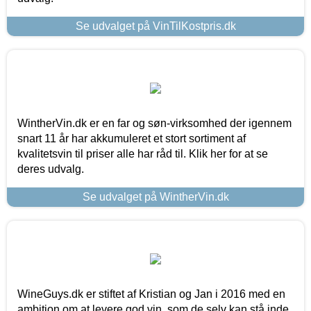
Se udvalget på VinTilKostpris.dk
WintherVin.dk er en far og søn-virksomhed der igennem
snart 11 år har akkumuleret et stort sortiment af
kvalitetsvin til priser alle har råd til. Klik her for at se
deres udvalg.
Se udvalget på WintherVin.dk
WineGuys.dk er stiftet af Kristian og Jan i 2016 med en
ambition om at levere god vin, som de selv kan stå inde