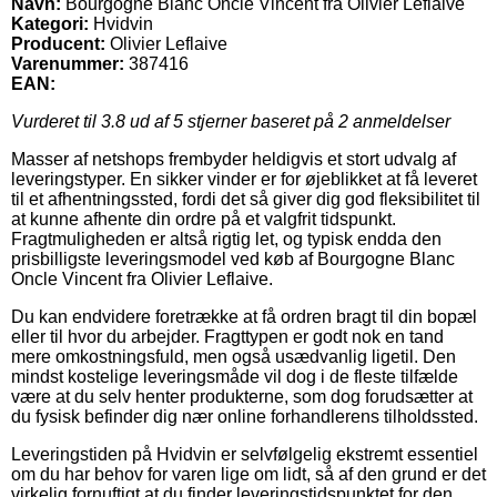
Navn:
Bourgogne Blanc Oncle Vincent fra Olivier Leflaive
Kategori:
Hvidvin
Producent:
Olivier Leflaive
Varenummer:
387416
EAN:
Vurderet til
3.8
ud af 5 stjerner baseret på
2
anmeldelser
Masser af netshops frembyder heldigvis et stort udvalg af
leveringstyper. En sikker vinder er for øjeblikket at få leveret
til et afhentningssted, fordi det så giver dig god fleksibilitet til
at kunne afhente din ordre på et valgfrit tidspunkt.
Fragtmuligheden er altså rigtig let, og typisk endda den
prisbilligste leveringsmodel ved køb af Bourgogne Blanc
Oncle Vincent fra Olivier Leflaive.
Du kan endvidere foretrække at få ordren bragt til din bopæl
eller til hvor du arbejder. Fragttypen er godt nok en tand
mere omkostningsfuld, men også usædvanlig ligetil. Den
mindst kostelige leveringsmåde vil dog i de fleste tilfælde
være at du selv henter produkterne, som dog forudsætter at
du fysisk befinder dig nær online forhandlerens tilholdssted.
Leveringstiden på Hvidvin er selvfølgelig ekstremt essentiel
om du har behov for varen lige om lidt, så af den grund er det
virkelig fornuftigt at du finder leveringstidspunktet for den