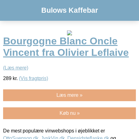
Bulows Kaffebar
Bourgogne Blanc Oncle
Vincent fra Olivier Leflaive
(Læs mere)
289
kr.
(Vis fragtpris)
Læs mere »
Køb nu »
De mest populære vinwebshops i øjeblikket er
OttoSuenson.dk
,
JyskVin.dk
,
Densidsteflaske.dk
og