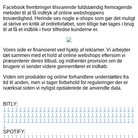
Facebook frembringer tilsvarende fuldstændig fremragende
metoder til at få indtryk af online webshoppens
troværdighed. Herinde ses nogle e-shops som gør det muligt
at skrive en kritik af ordreforløbet, som tillige bør tages i brug
til at få et indblik i hvor tilfredse kunderne er.
Vores side er finansieret ved hjælp af reklamer. Vi arbejder
tæt sammen med et hold af online webshops eftersom vi
præsenterer deres tilbud, og indhenter provision om de
brugere vi sender videre gennemfører et indkøb.
Viden om produkter og online forhandlere understøttes fra
tid til anden, men vi tager forbehold for reguleringer der er
iværksat siden vi nyligst opdaterede de anvendte data.
BITLY:
1
1
1
1
1
1
1
1
1
1
1
1
1
1
1
1
1
1
1
1
1
1
1
1
1
1
1
1
1
1
1
1
1
1
1
1
1
1
1
1
1
1
1
1
1
1
1
1
1
1
1
1
1
1
1
1
1
1
1
1
1
1
1
1
1
1
1
1
1
1
1
1
1
1
1
1
1
1
1
1
1
1
1
1
1
1
1
1
1
1
1
1
1
1
1
1
1
1
1
1
SPOTIFY:
1
1
1
1
1
1
1
1
1
1
1
1
1
1
1
1
1
1
1
1
1
1
1
1
1
1
1
1
1
1
1
1
1