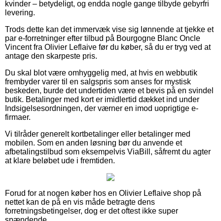
kvinder – betydeligt, og endda nogle gange tilbyde gebyrfri
levering.
Trods dette kan det immervæk vise sig lønnende at tjekke et
par e-forretninger efter tilbud på Bourgogne Blanc Oncle
Vincent fra Olivier Leflaive før du køber, så du er tryg ved at
antage den skarpeste pris.
Du skal blot være omhyggelig med, at hvis en webbutik
frembyder varer til en salgspris som anses for mystisk
beskeden, burde det undertiden være et bevis på en svindel
butik. Betalinger med kort er imidlertid dækket ind under
Indsigelsesordningen, der værner en imod uoprigtige e-
firmaer.
Vi tilråder generelt kortbetalinger eller betalinger med
mobilen. Som en anden løsning bør du anvende et
afbetalingstilbud som eksempelvis ViaBill, såfremt du agter
at klare beløbet ude i fremtiden.
Forud for at nogen køber hos en Olivier Leflaive shop på
nettet kan de på en vis måde betragte dens
forretningsbetingelser, dog er det oftest ikke super
spændende.