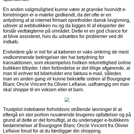
En anden valgmulighed kunne være at granske hvorvidt e-
forretningen er e-mærke godkendt, da det ofte er en
antydning af at internet firmaet opretholder dansk lovgivning,
udover at webbutikken nu og da kigges til af eksperter der
forstår vedtægterne på området. Dette er en god chance for
at blive assisteret, hvis du udsættes for problemer ved dit
indkøb.
Endvidere går vi ind for at køberen er vaks omkring de mest
vedkommende betingelser der har betydning for
transaktionen, som eksempelvis hvilken returrettighed online
butikken tilbyder. I den forbindelse er det tillige afgørende, at
man til enhver tid bibeholder ens faktura e-mail, således
man en anden gang vil kunne bekræfte ordren af Bourgogne
Blanc Oncle Vincent fra Olivier Leflaive, uafhængig om man
skal shoppe til en voksen eller et barn.
Trustpilot indebærer forholdsvis strålende løsninger til at
eftergå en stor portion nuværende brugeres opfattelser og på
grund af dette er det fornuftigt, at du undersøger e-butikkens
bedømmelser af Bourgogne Blanc Oncle Vincent fra Olivier
Leflaive forud for at du færdiggør din shopping.