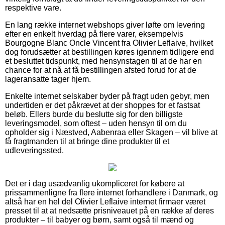
respektive vare.
En lang række internet webshops giver løfte om levering
efter en enkelt hverdag på flere varer, eksempelvis
Bourgogne Blanc Oncle Vincent fra Olivier Leflaive, hvilket
dog forudsætter at bestillingen køres igennem tidligere end
et besluttet tidspunkt, med hensynstagen til at de har en
chance for at nå at få bestillingen afsted forud for at de
lageransatte tager hjem.
Enkelte internet selskaber byder på fragt uden gebyr, men
undertiden er det påkrævet at der shoppes for et fastsat
beløb. Ellers burde du beslutte sig for den billigste
leveringsmodel, som oftest – uden hensyn til om du
opholder sig i Næstved, Aabenraa eller Skagen – vil blive at
få fragtmanden til at bringe dine produkter til et
udleveringssted.
Det er i dag usædvanlig ukompliceret for købere at
prissammenligne fra flere internet forhandlere i Danmark, og
altså har en hel del Olivier Leflaive internet firmaer været
presset til at at nedsætte prisniveauet på en række af deres
produkter – til babyer og børn, samt også til mænd og