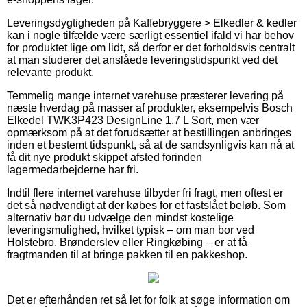
Leveringsdygtigheden på Kaffebryggere > Elkedler & kedler
kan i nogle tilfælde være særligt essentiel ifald vi har behov
for produktet lige om lidt, så derfor er det forholdsvis centralt
at man studerer det anslåede leveringstidspunkt ved det
relevante produkt.
Temmelig mange internet varehuse præsterer levering på
næste hverdag på masser af produkter, eksempelvis Bosch
Elkedel TWK3P423 DesignLine 1,7 L Sort, men vær
opmærksom på at det forudsætter at bestillingen anbringes
inden et bestemt tidspunkt, så at de sandsynligvis kan nå at
få dit nye produkt skippet afsted forinden
lagermedarbejderne har fri.
Indtil flere internet varehuse tilbyder fri fragt, men oftest er
det så nødvendigt at der købes for et fastslået beløb. Som
alternativ bør du udvælge den mindst kostelige
leveringsmulighed, hvilket typisk – om man bor ved
Holstebro, Brønderslev eller Ringkøbing – er at få
fragtmanden til at bringe pakken til en pakkeshop.
Det er efterhånden ret så let for folk at søge information om