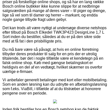
priser på forskellige online shops, og så har en lang række
Bosch online butikker ikke kunne slippe for at nedbringe
salgsværdien på mange af deres varer – til piger og drenge,
lige så vel som til damer og herrer – markant, og endda
nogle gange tilbyde fragt uden gebyr.
Det kan trods alt være nyttigt at undersøge diverse netshops
efter tilbud på Bosch Elkedel TWK3P423 DesignLine 1,7 L
Sort inden du bestiller, således at du er på den sikre side
med at få fat i den prisbilligste pris.
Du må bare være så påvagt, at hvis en online forretning
tilbyder deres produkter til salg for en pris der er utrolig
tiltalende, bør det i nogle tilfælde være et kendetegn på en
falsk online shop. Køb med gængse betalingskort er
heldigvis en del af en vedtægt, hvilket skærmer os overfor
uærlige e-firmaer.
Vi anbefaler generelt betalinger med kort eller mobilbetaling.
Som en anden løsning kan du udnytte en afbetalingsløsning
som f.eks. ViaBill, i tilfælde af at du tilstræber at honorere
pengene over en periode.
Inden folk bestiller hos en Bosch netshop kan de faktisk