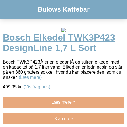
Bulows Kaffebar
Bosch Elkedel TWK3P423
DesignLine 1,7 L Sort
Bosch TWK3P423Â er en elegantÂ og stilren elkedel med
en kapacitet på 1,7 liter vand. Elkedlen er ledningsfri og står
på en 360 graders sokkel, hvor du kan placere den, som du
ønsker.
(Læs mere)
499.95
kr.
(Vis fragtpris)
Læs mere »
Køb nu »