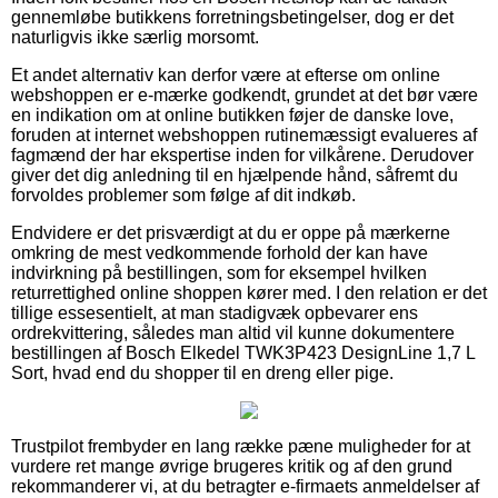
gennemløbe butikkens forretningsbetingelser, dog er det
naturligvis ikke særlig morsomt.
Et andet alternativ kan derfor være at efterse om online
webshoppen er e-mærke godkendt, grundet at det bør være
en indikation om at online butikken føjer de danske love,
foruden at internet webshoppen rutinemæssigt evalueres af
fagmænd der har ekspertise inden for vilkårene. Derudover
giver det dig anledning til en hjælpende hånd, såfremt du
forvoldes problemer som følge af dit indkøb.
Endvidere er det prisværdigt at du er oppe på mærkerne
omkring de mest vedkommende forhold der kan have
indvirkning på bestillingen, som for eksempel hvilken
returrettighed online shoppen kører med. I den relation er det
tillige essesentielt, at man stadigvæk opbevarer ens
ordrekvittering, således man altid vil kunne dokumentere
bestillingen af Bosch Elkedel TWK3P423 DesignLine 1,7 L
Sort, hvad end du shopper til en dreng eller pige.
Trustpilot frembyder en lang række pæne muligheder for at
vurdere ret mange øvrige brugeres kritik og af den grund
rekommanderer vi, at du betragter e-firmaets anmeldelser af