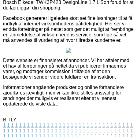
Bosch Elkedel TWK3P423 DesignLine 1,7 L Sort forud for at
du færdiggør din shopping.
Facebook genererer ligeledes stort set fine løsninger til at få
indtryk af internet virksomhedens pålidelighed. Her ser vi
endda forretninger på nettet som gør det muligt at frembringe
en anmeldelse af virksomhedens service, som lige så vel
må anvendes til vurdering af hvor tilfredse kunderne er.
Dette website er finansieret af annoncer. Vi har aftaler med
et hav af forretninger på nettet da vi publicerer firmaernes
varer, og modtager kommission i tilfælde af at den
besøgende vi sender videre fuldfører en transaktion.
Informationer angående produkter og online forhandlere
ajourføres jævnligt, men vi kan ikke stilles ansvarlig for
ændringer der muligvis er realiseret efter at vi senest
opdaterede de viste data.
BITLY:
1
1
1
1
1
1
1
1
1
1
1
1
1
1
1
1
1
1
1
1
1
1
1
1
1
1
1
1
1
1
1
1
1
1
1
1
1
1
1
1
1
1
1
1
1
1
1
1
1
1
1
1
1
1
1
1
1
1
1
1
1
1
1
1
1
1
1
1
1
1
1
1
1
1
1
1
1
1
1
1
1
1
1
1
1
1
1
1
1
1
1
1
1
1
1
1
1
1
1