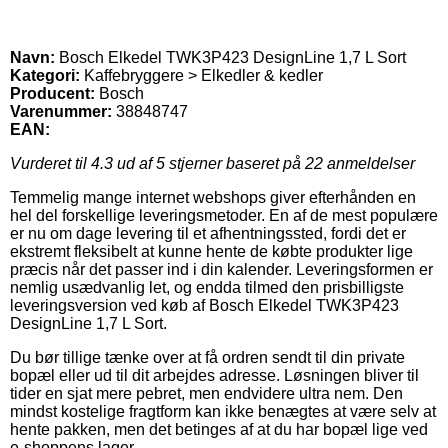
Navn:
Bosch Elkedel TWK3P423 DesignLine 1,7 L Sort
Kategori:
Kaffebryggere > Elkedler & kedler
Producent:
Bosch
Varenummer:
38848747
EAN:
Vurderet til
4.3
ud af 5 stjerner baseret på
22
anmeldelser
Temmelig mange internet webshops giver efterhånden en
hel del forskellige leveringsmetoder. En af de mest populære
er nu om dage levering til et afhentningssted, fordi det er
ekstremt fleksibelt at kunne hente de købte produkter lige
præcis når det passer ind i din kalender. Leveringsformen er
nemlig usædvanlig let, og endda tilmed den prisbilligste
leveringsversion ved køb af Bosch Elkedel TWK3P423
DesignLine 1,7 L Sort.
Du bør tillige tænke over at få ordren sendt til din private
bopæl eller ud til dit arbejdes adresse. Løsningen bliver til
tider en sjat mere pebret, men endvidere ultra nem. Den
mindst kostelige fragtform kan ikke benægtes at være selv at
hente pakken, men det betinges af at du har bopæl lige ved
e-shoppens lager.