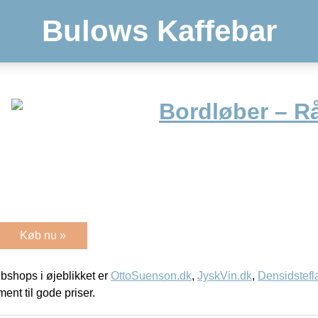
Bulows Kaffebar
Bordløber – R
Køb nu »
shops i øjeblikket er
OttoSuenson.dk
,
JyskVin.dk
,
Densidstefl
ment til gode priser.