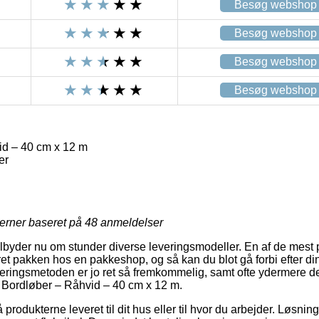
Besøg webshop
Besøg webshop
Besøg webshop
Besøg webshop
d – 40 cm x 12 m
er
jerner baseret på
48
anmeldelser
tilbyder nu om stunder diverse leveringsmodeller. En af de mest 
et pakken hos en pakkeshop, og så kan du blot gå forbi efter di
veringsmetoden er jo ret så fremkommelig, samt ofte ydermere d
 Bordløber – Råhvid – 40 cm x 12 m.
 produkterne leveret til dit hus eller til hvor du arbejder. Løsni