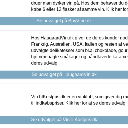
druer man dyrker vin på. Hos dem behøver du der
købe 6 eller 12 flasker af samme vin. Klik her fo
Se udvalget på BayVine.dk
Hos HaugaardVin.dk giver de deres kunder gode
Frankrig, Australien, USA, Italien og resten af v
udvalgte delikatesser som bl.a. chokolade, gourm
hjemmebagte småkager og håndlavede karameller
deres udvalg.
Se udvalget på HaugaardVin.dk
VinTilKostpris.dk er en vinklub, som giver dig m
til indkøbspriser. Klik her for at se deres udvalg.
Se udvalget på VinTilKostpris.dk