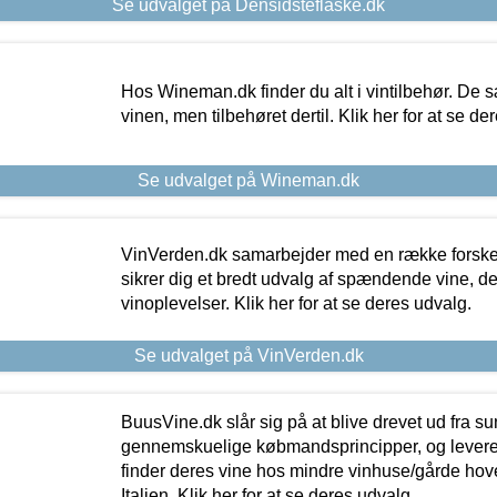
Se udvalget på Densidsteflaske.dk
Hos Wineman.dk finder du alt i vintilbehør. De s
vinen, men tilbehøret dertil. Klik her for at se de
Se udvalget på Wineman.dk
VinVerden.dk samarbejder med en række forskel
sikrer dig et bredt udvalg af spændende vine, de
vinoplevelser. Klik her for at se deres udvalg.
Se udvalget på VinVerden.dk
BuusVine.dk slår sig på at blive drevet ud fra s
gennemskuelige købmandsprincipper, og levere g
finder deres vine hos mindre vinhuse/gårde hove
Italien. Klik her for at se deres udvalg.