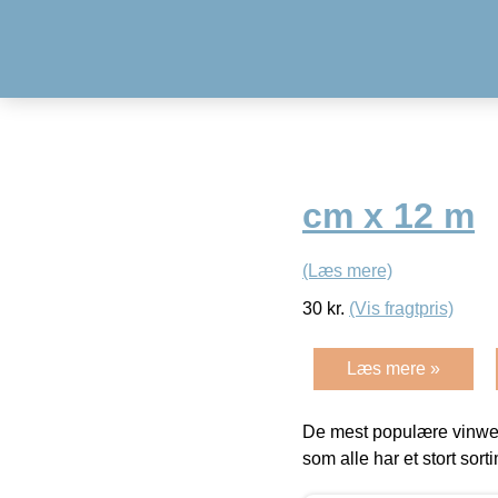
cm x 12 m
(Læs mere)
30
kr.
(Vis fragtpris)
Læs mere »
De mest populære vinweb
som alle har et stort sorti