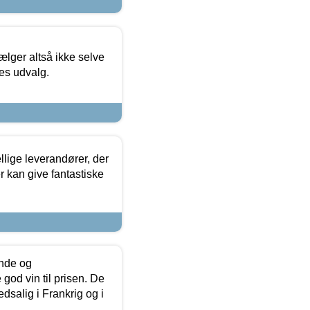
ælger altså ikke selve
res udvalg.
lige leverandører, der
r kan give fantastiske
unde og
od vin til prisen. De
dsalig i Frankrig og i