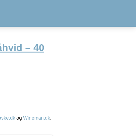
åhvid – 40
aske.dk
og
Wineman.dk
,