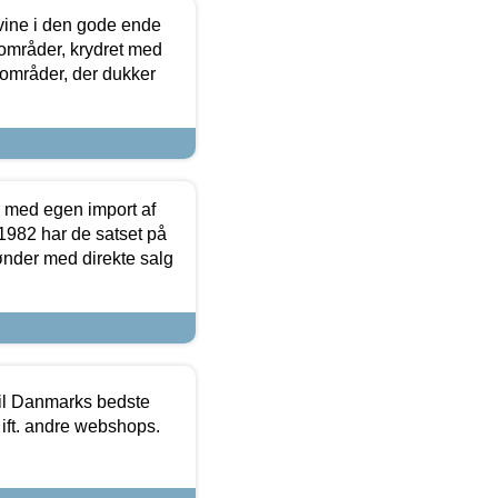
 vine i den gode ende
e områder, krydret med
 områder, der dukker
r med egen import af
i 1982 har de satset på
ønder med direkte salg
 til Danmarks bedste
 ift. andre webshops.