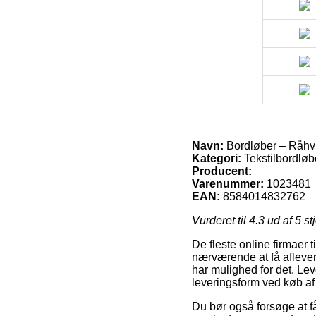
Navn:
Bordløber – Råhvi
Kategori:
Tekstilbordløb
Producent:
Varenummer:
1023481
EAN:
8584014832762
Vurderet til
4.3
ud af 5 st
De fleste online firmaer 
nærværende at få aflever
har mulighed for det. Le
leveringsform ved køb af
Du bør også forsøge at få