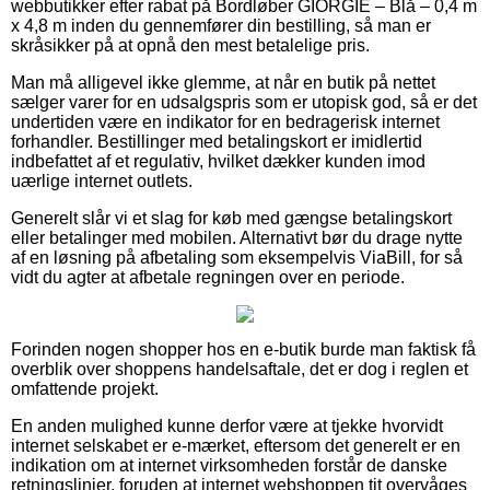
webbutikker efter rabat på Bordløber GIORGIE – Blå – 0,4 m
x 4,8 m inden du gennemfører din bestilling, så man er
skråsikker på at opnå den mest betalelige pris.
Man må alligevel ikke glemme, at når en butik på nettet
sælger varer for en udsalgspris som er utopisk god, så er det
undertiden være en indikator for en bedragerisk internet
forhandler. Bestillinger med betalingskort er imidlertid
indbefattet af et regulativ, hvilket dækker kunden imod
uærlige internet outlets.
Generelt slår vi et slag for køb med gængse betalingskort
eller betalinger med mobilen. Alternativt bør du drage nytte
af en løsning på afbetaling som eksempelvis ViaBill, for så
vidt du agter at afbetale regningen over en periode.
Forinden nogen shopper hos en e-butik burde man faktisk få
overblik over shoppens handelsaftale, det er dog i reglen et
omfattende projekt.
En anden mulighed kunne derfor være at tjekke hvorvidt
internet selskabet er e-mærket, eftersom det generelt er en
indikation om at internet virksomheden forstår de danske
retningslinjer, foruden at internet webshoppen tit overvåges