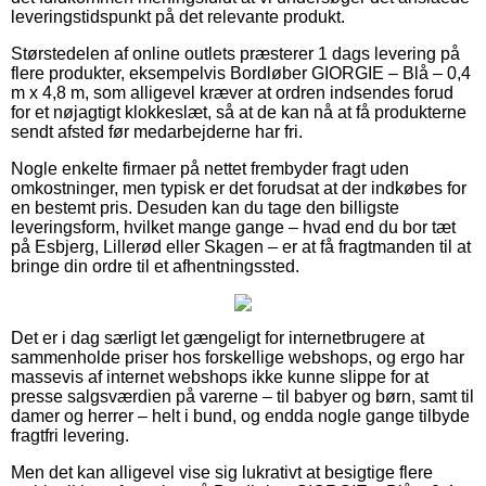
leveringstidspunkt på det relevante produkt.
Størstedelen af online outlets præsterer 1 dags levering på
flere produkter, eksempelvis Bordløber GIORGIE – Blå – 0,4
m x 4,8 m, som alligevel kræver at ordren indsendes forud
for et nøjagtigt klokkeslæt, så at de kan nå at få produkterne
sendt afsted før medarbejderne har fri.
Nogle enkelte firmaer på nettet frembyder fragt uden
omkostninger, men typisk er det forudsat at der indkøbes for
en bestemt pris. Desuden kan du tage den billigste
leveringsform, hvilket mange gange – hvad end du bor tæt
på Esbjerg, Lillerød eller Skagen – er at få fragtmanden til at
bringe din ordre til et afhentningssted.
Det er i dag særligt let gængeligt for internetbrugere at
sammenholde priser hos forskellige webshops, og ergo har
massevis af internet webshops ikke kunne slippe for at
presse salgsværdien på varerne – til babyer og børn, samt til
damer og herrer – helt i bund, og endda nogle gange tilbyde
fragtfri levering.
Men det kan alligevel vise sig lukrativt at besigtige flere