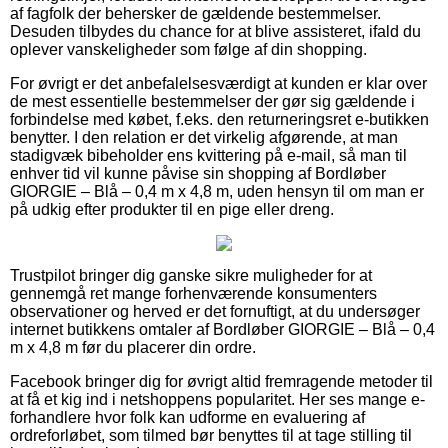
af fagfolk der behersker de gældende bestemmelser.
Desuden tilbydes du chance for at blive assisteret, ifald du
oplever vanskeligheder som følge af din shopping.
For øvrigt er det anbefalelsesværdigt at kunden er klar over
de mest essentielle bestemmelser der gør sig gældende i
forbindelse med købet, f.eks. den returneringsret e-butikken
benytter. I den relation er det virkelig afgørende, at man
stadigvæk bibeholder ens kvittering på e-mail, så man til
enhver tid vil kunne påvise sin shopping af Bordløber
GIORGIE – Blå – 0,4 m x 4,8 m, uden hensyn til om man er
på udkig efter produkter til en pige eller dreng.
Trustpilot bringer dig ganske sikre muligheder for at
gennemgå ret mange forhenværende konsumenters
observationer og herved er det fornuftigt, at du undersøger
internet butikkens omtaler af Bordløber GIORGIE – Blå – 0,4
m x 4,8 m før du placerer din ordre.
Facebook bringer dig for øvrigt altid fremragende metoder til
at få et kig ind i netshoppens popularitet. Her ses mange e-
forhandlere hvor folk kan udforme en evaluering af
ordreforløbet, som tilmed bør benyttes til at tage stilling til