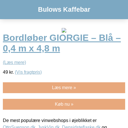
Bulows Kaffebar
Bordløber GIORGIE – Blå –
0,4 m x 4,8 m
(Læs mere)
49
kr.
(Vis fragtpris)
Læs mere »
Køb nu »
De mest populære vinwebshops i øjeblikket er
OttoSuenson.dk
,
JyskVin.dk
,
Densidsteflaske.dk
og