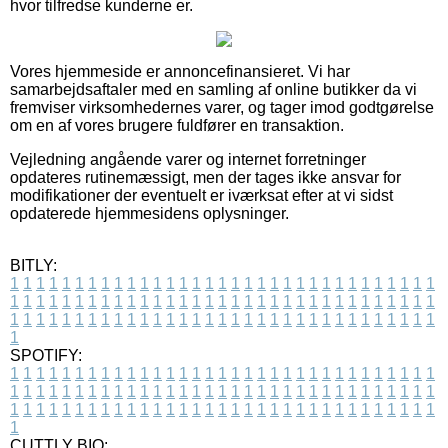
hvor tilfredse kunderne er.
Vores hjemmeside er annoncefinansieret. Vi har
samarbejdsaftaler med en samling af online butikker da vi
fremviser virksomhedernes varer, og tager imod godtgørelse
om en af vores brugere fuldfører en transaktion.
Vejledning angående varer og internet forretninger
opdateres rutinemæssigt, men der tages ikke ansvar for
modifikationer der eventuelt er iværksat efter at vi sidst
opdaterede hjemmesidens oplysninger.
BITLY:
1
1
1
1
1
1
1
1
1
1
1
1
1
1
1
1
1
1
1
1
1
1
1
1
1
1
1
1
1
1
1
1
1
1
1
1
1
1
1
1
1
1
1
1
1
1
1
1
1
1
1
1
1
1
1
1
1
1
1
1
1
1
1
1
1
1
1
1
1
1
1
1
1
1
1
1
1
1
1
1
1
1
1
1
1
1
1
1
1
1
1
1
1
1
1
1
1
1
1
1
SPOTIFY:
1
1
1
1
1
1
1
1
1
1
1
1
1
1
1
1
1
1
1
1
1
1
1
1
1
1
1
1
1
1
1
1
1
1
1
1
1
1
1
1
1
1
1
1
1
1
1
1
1
1
1
1
1
1
1
1
1
1
1
1
1
1
1
1
1
1
1
1
1
1
1
1
1
1
1
1
1
1
1
1
1
1
1
1
1
1
1
1
1
1
1
1
1
1
1
1
1
1
1
1
CUTTLY BIO: