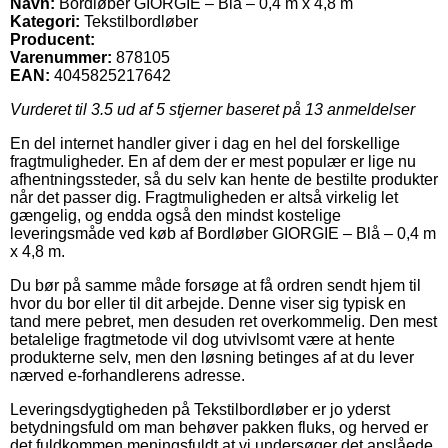
Navn:
Bordløber GIORGIE – Blå – 0,4 m x 4,8 m
Kategori:
Tekstilbordløber
Producent:
Varenummer:
878105
EAN:
4045825217642
Vurderet til
3.5
ud af 5 stjerner baseret på
13
anmeldelser
En del internet handler giver i dag en hel del forskellige
fragtmuligheder. En af dem der er mest populær er lige nu
afhentningssteder, så du selv kan hente de bestilte produkter
når det passer dig. Fragtmuligheden er altså virkelig let
gængelig, og endda også den mindst kostelige
leveringsmåde ved køb af Bordløber GIORGIE – Blå – 0,4 m
x 4,8 m.
Du bør på samme måde forsøge at få ordren sendt hjem til
hvor du bor eller til dit arbejde. Denne viser sig typisk en
tand mere pebret, men desuden ret overkommelig. Den mest
betalelige fragtmetode vil dog utvivlsomt være at hente
produkterne selv, men den løsning betinges af at du lever
nærved e-forhandlerens adresse.
Leveringsdygtigheden på Tekstilbordløber er jo yderst
betydningsfuld om man behøver pakken fluks, og herved er
det fuldkommen meningsfuldt at vi undersøger det anslåede