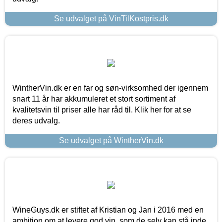
Se udvalget på VinTilKostpris.dk
WintherVin.dk er en far og søn-virksomhed der igennem
snart 11 år har akkumuleret et stort sortiment af
kvalitetsvin til priser alle har råd til. Klik her for at se
deres udvalg.
Se udvalget på WintherVin.dk
WineGuys.dk er stiftet af Kristian og Jan i 2016 med en
ambition om at levere god vin, som de selv kan stå inde