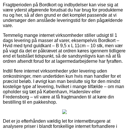
Fragtperioden på Bordkort og indbydelser kan vise sig at
være yderst afgørende forudsat du har brug for produkterne
nu og her, så af den grund er det komplet passende at vi
undersøger den anslåede leveringstid for den pågældende
vare.
Temmelig mange internet virksomheder stiller udsigt til 1
dags levering på masser af varer, eksempelvis Bordkort –
Hvid med tynd guldkant – B 9,5 x L 11cm – 10 stk, men vær
på vagt da det er påkrævet at ordren køres igennem tidligere
end et fastslået tidspunkt, så de sandsynligvis kan nå at få
ordren afsendt forud for at lagermedarbejderne har fyraften.
Indtil flere internet virksomheder yder levering uden
omkostninger, men undertiden kun hvis man handler for et
præcist beløb. I øvrigt kan man beslutte sig for den mindst
kostelige type af levering, hvilket i mange tilfælde – om man
opholder sig tæt på København, Haderslev eller
Fredensborg – vil være at få fragtmanden til at køre din
bestilling til en pakkeshop.
Det er jo efterhånden vældig let for internetbrugere at
analysere priser i blandt forskellige internet forhandlere i