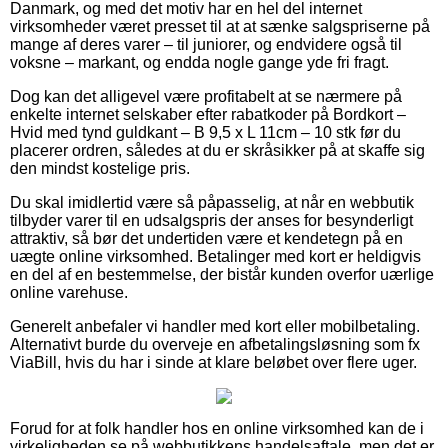
Danmark, og med det motiv har en hel del internet
virksomheder været presset til at at sænke salgspriserne på
mange af deres varer – til juniorer, og endvidere også til
voksne – markant, og endda nogle gange yde fri fragt.
Dog kan det alligevel være profitabelt at se nærmere på
enkelte internet selskaber efter rabatkoder på Bordkort –
Hvid med tynd guldkant – B 9,5 x L 11cm – 10 stk før du
placerer ordren, således at du er skråsikker på at skaffe sig
den mindst kostelige pris.
Du skal imidlertid være så påpasselig, at når en webbutik
tilbyder varer til en udsalgspris der anses for besynderligt
attraktiv, så bør det undertiden være et kendetegn på en
uægte online virksomhed. Betalinger med kort er heldigvis
en del af en bestemmelse, der bistår kunden overfor uærlige
online varehuse.
Generelt anbefaler vi handler med kort eller mobilbetaling.
Alternativt burde du overveje en afbetalingsløsning som fx
ViaBill, hvis du har i sinde at klare beløbet over flere uger.
Forud for at folk handler hos en online virksomhed kan de i
virkeligheden se på webbutikkens handelsaftale, men det er