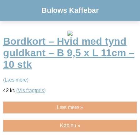
Bulows Kaffebar
Bordkort – Hvid med tynd
guldkant – B 9,5 x L 11cm –
10 stk
(Læs mere)
42
kr.
(Vis fragtpris)
Læs mere »
Køb nu »