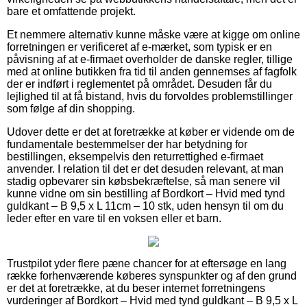
bare et omfattende projekt.
Et nemmere alternativ kunne måske være at kigge om online
forretningen er verificeret af e-mærket, som typisk er en
påvisning af at e-firmaet overholder de danske regler, tillige
med at online butikken fra tid til anden gennemses af fagfolk
der er indført i reglementet på området. Desuden får du
lejlighed til at få bistand, hvis du forvoldes problemstillinger
som følge af din shopping.
Udover dette er det at foretrække at køber er vidende om de
fundamentale bestemmelser der har betydning for
bestillingen, eksempelvis den returrettighed e-firmaet
anvender. I relation til det er det desuden relevant, at man
stadig opbevarer sin købsbekræftelse, så man senere vil
kunne vidne om sin bestilling af Bordkort – Hvid med tynd
guldkant – B 9,5 x L 11cm – 10 stk, uden hensyn til om du
leder efter en vare til en voksen eller et barn.
Trustpilot yder flere pæne chancer for at eftersøge en lang
række forhenværende køberes synspunkter og af den grund
er det at foretrække, at du beser internet forretningens
vurderinger af Bordkort – Hvid med tynd guldkant – B 9,5 x L