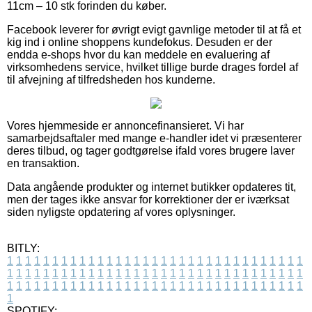
11cm – 10 stk forinden du køber.
Facebook leverer for øvrigt evigt gavnlige metoder til at få et
kig ind i online shoppens kundefokus. Desuden er der
endda e-shops hvor du kan meddele en evaluering af
virksomhedens service, hvilket tillige burde drages fordel af
til afvejning af tilfredsheden hos kunderne.
Vores hjemmeside er annoncefinansieret. Vi har
samarbejdsaftaler med mange e-handler idet vi præsenterer
deres tilbud, og tager godtgørelse ifald vores brugere laver
en transaktion.
Data angående produkter og internet butikker opdateres tit,
men der tages ikke ansvar for korrektioner der er iværksat
siden nyligste opdatering af vores oplysninger.
BITLY:
1
1
1
1
1
1
1
1
1
1
1
1
1
1
1
1
1
1
1
1
1
1
1
1
1
1
1
1
1
1
1
1
1
1
1
1
1
1
1
1
1
1
1
1
1
1
1
1
1
1
1
1
1
1
1
1
1
1
1
1
1
1
1
1
1
1
1
1
1
1
1
1
1
1
1
1
1
1
1
1
1
1
1
1
1
1
1
1
1
1
1
1
1
1
1
1
1
1
1
1
SPOTIFY: