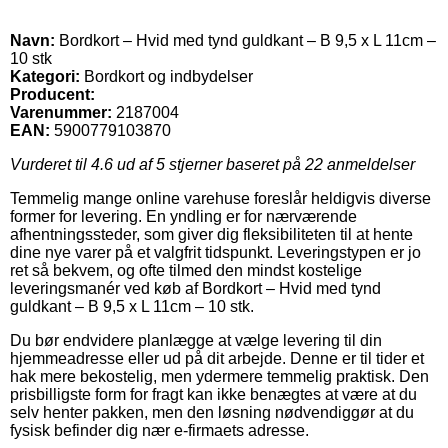
Navn:
Bordkort – Hvid med tynd guldkant – B 9,5 x L 11cm –
10 stk
Kategori:
Bordkort og indbydelser
Producent:
Varenummer:
2187004
EAN:
5900779103870
Vurderet til
4.6
ud af 5 stjerner baseret på
22
anmeldelser
Temmelig mange online varehuse foreslår heldigvis diverse
former for levering. En yndling er for nærværende
afhentningssteder, som giver dig fleksibiliteten til at hente
dine nye varer på et valgfrit tidspunkt. Leveringstypen er jo
ret så bekvem, og ofte tilmed den mindst kostelige
leveringsmanér ved køb af Bordkort – Hvid med tynd
guldkant – B 9,5 x L 11cm – 10 stk.
Du bør endvidere planlægge at vælge levering til din
hjemmeadresse eller ud på dit arbejde. Denne er til tider et
hak mere bekostelig, men ydermere temmelig praktisk. Den
prisbilligste form for fragt kan ikke benægtes at være at du
selv henter pakken, men den løsning nødvendiggør at du
fysisk befinder dig nær e-firmaets adresse.