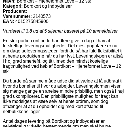
Navn:
Bordkort – Hjerteformet Love – 12 stk
Kategori:
Bordkort og indbydelser
Producent:
Varenummer:
2140573
EAN:
4015275845900
Vurderet til
3.8
ud af 5 stjerner baseret på
10
anmeldelser
En stor portion online forhandlere giver i dag et hav af
forskellige leveringsmuligheder. Det mest populære er nu
om dage udleveringssteder, fordi du så har fuld fleksibilitet til
at hente produkterne når du har lyst. Leveringstypen er altså
i høj grad smertefri, og tit tilmed den mindst kostelige
fragtmulighed ved køb af Bordkort – Hjerteformet Love – 12
stk.
Du burde på samme måde udse dig at vælge at få udbragt til
hvor du bor eller til hvor du arbejder. Leveringsformen viser
sig mange gange en anelse mindre prisbillig, men også i høj
grad ukompliceret. Den prisbilligste mulighed for fragt kan
ikke modsiges at være selv at hente ordren, som dog
afhænger af at du opholder dig med kort afstand til
netbutikkens lager.
Antal dages levering på Bordkort og indbydelser er
selvfølgelig virkelig bestemmende om man skal bruge