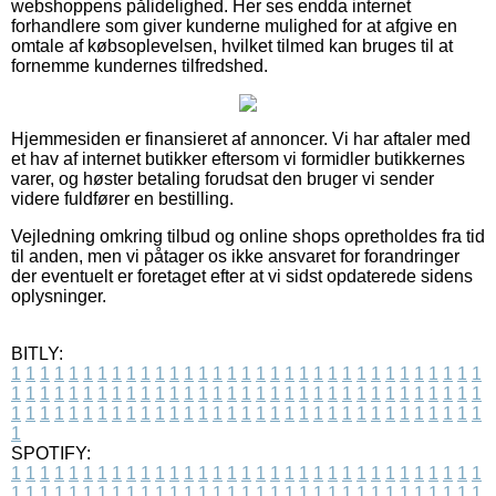
webshoppens pålidelighed. Her ses endda internet
forhandlere som giver kunderne mulighed for at afgive en
omtale af købsoplevelsen, hvilket tilmed kan bruges til at
fornemme kundernes tilfredshed.
Hjemmesiden er finansieret af annoncer. Vi har aftaler med
et hav af internet butikker eftersom vi formidler butikkernes
varer, og høster betaling forudsat den bruger vi sender
videre fuldfører en bestilling.
Vejledning omkring tilbud og online shops opretholdes fra tid
til anden, men vi påtager os ikke ansvaret for forandringer
der eventuelt er foretaget efter at vi sidst opdaterede sidens
oplysninger.
BITLY:
1
1
1
1
1
1
1
1
1
1
1
1
1
1
1
1
1
1
1
1
1
1
1
1
1
1
1
1
1
1
1
1
1
1
1
1
1
1
1
1
1
1
1
1
1
1
1
1
1
1
1
1
1
1
1
1
1
1
1
1
1
1
1
1
1
1
1
1
1
1
1
1
1
1
1
1
1
1
1
1
1
1
1
1
1
1
1
1
1
1
1
1
1
1
1
1
1
1
1
1
SPOTIFY:
1
1
1
1
1
1
1
1
1
1
1
1
1
1
1
1
1
1
1
1
1
1
1
1
1
1
1
1
1
1
1
1
1
1
1
1
1
1
1
1
1
1
1
1
1
1
1
1
1
1
1
1
1
1
1
1
1
1
1
1
1
1
1
1
1
1