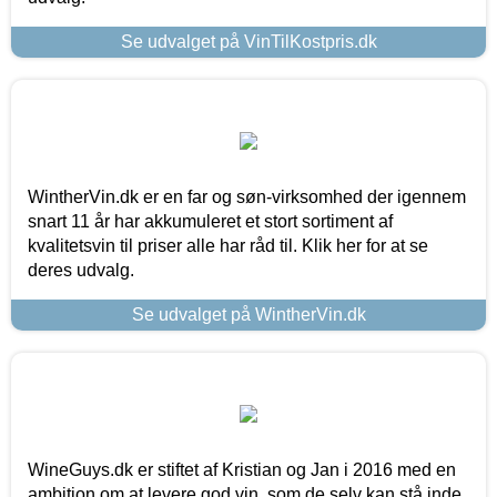
Se udvalget på VinTilKostpris.dk
WintherVin.dk er en far og søn-virksomhed der igennem
snart 11 år har akkumuleret et stort sortiment af
kvalitetsvin til priser alle har råd til. Klik her for at se
deres udvalg.
Se udvalget på WintherVin.dk
WineGuys.dk er stiftet af Kristian og Jan i 2016 med en
ambition om at levere god vin, som de selv kan stå inde