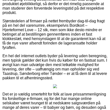
produktet øjeblikkeligt, så derfor er det rimelig passende at
man studerer den forventede leveringstid på det respektive
produkt.
Størstedelen af firmaer på nettet frembyder dag-til-dag fragt
på en hel del varenumre, eksempelvis Bordkort –
Hjerteformet Love – 12 stk, men som ikke desto mindre er
betinget af at bestillingen gennemføres inden et fast
klokkeslæt, med hensynstagen til at de garanteret kan nå at
få de nye varer afsendt forinden de lageransatte holder
fyraften.
En hel del internet outlets byder på levering uden beregning,
men typisk gælder det kun hvis du køber for en fastsat sum. I
øvrigt kan man udvælge den mest letkøbte mulighed for
levering, der ofte – uafhængig om man opholder sig ved
Taastrup, Sønderborg eller Tønder – er at få dem til at levere
pakken til et afhentningssted.
Det er jo vældig smertefrit for folk at lave prissammenligning
fra forskellige e-firmaer, og for det har mange online
selskaber været tvunget til at nedskære salgsværdien på
mange af deres varer – til babyer og børn, og desuden også