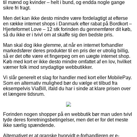
til mænd og kvinder – helt i bund, og endda nogle gange
sikre fri fragt.
Men det kan ikke desto mindre være fordelagtigt at efterse
en række internet shops i Danmark efter rabat på Bordkort –
Hjerteformet Love – 12 stk forinden du gennemfører dit køb,
så du ikke er i tvivl om at skaffe sig den bedste pris.
Man skal dog ikke glemme, at når en internet forhandler
markedsfører deres produkter til en pris der er utrolig billig,
så er det ofte være et fingerpeg om en uægte internet shop.
Køb med kort er ikke desto mindre omfattet af en lov, hvilket
værner folk imod snydagtige webbutikker.
Vi slår generelt et slag for handler med kort eller MobilePay.
Som en alternativ mulighed bør du vælge et tilbud fra
eksempelvis ViaBill, ifald du har i sinde at klare prisen over
et længere tidsrum.
Forinden nogen shopper på en webbutik bør man uden tvivl
tyde deres forretningsbetingelser, men det er for det meste
ikke særlig spændende.
Alternativet er at granske hvorvidt e-forhandleren er e-