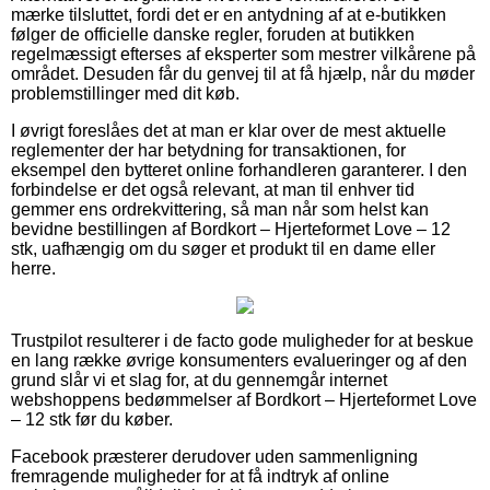
mærke tilsluttet, fordi det er en antydning af at e-butikken
følger de officielle danske regler, foruden at butikken
regelmæssigt efterses af eksperter som mestrer vilkårene på
området. Desuden får du genvej til at få hjælp, når du møder
problemstillinger med dit køb.
I øvrigt foreslåes det at man er klar over de mest aktuelle
reglementer der har betydning for transaktionen, for
eksempel den bytteret online forhandleren garanterer. I den
forbindelse er det også relevant, at man til enhver tid
gemmer ens ordrekvittering, så man når som helst kan
bevidne bestillingen af Bordkort – Hjerteformet Love – 12
stk, uafhængig om du søger et produkt til en dame eller
herre.
Trustpilot resulterer i de facto gode muligheder for at beskue
en lang række øvrige konsumenters evalueringer og af den
grund slår vi et slag for, at du gennemgår internet
webshoppens bedømmelser af Bordkort – Hjerteformet Love
– 12 stk før du køber.
Facebook præsterer derudover uden sammenligning
fremragende muligheder for at få indtryk af online