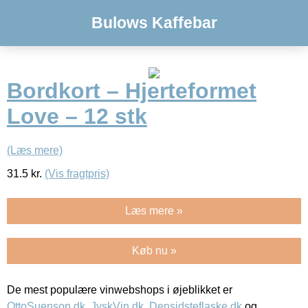
Bulows Kaffebar
Bordkort – Hjerteformet
Love – 12 stk
(Læs mere)
31.5
kr.
(Vis fragtpris)
Læs mere »
Køb nu »
De mest populære vinwebshops i øjeblikket er
OttoSuenson.dk
,
JyskVin.dk
,
Densidsteflaske.dk
og