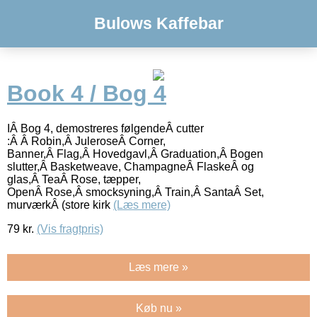
Bulows Kaffebar
Book 4 / Bog 4
IÂ Bog 4, demostreres følgendeÂ cutter
:Â Â Robin,Â JuleroseÂ Corner,
Banner,Â Flag,Â Hovedgavl,Â Graduation,Â Bogen
slutter,Â Basketweave, ChampagneÂ FlaskeÂ og
glas,Â TeaÂ Rose, tæpper,
OpenÂ Rose,Â smocksyning,Â Train,Â SantaÂ Set,
murværkÂ (store kirk
(Læs mere)
79
kr.
(Vis fragtpris)
Læs mere »
Køb nu »