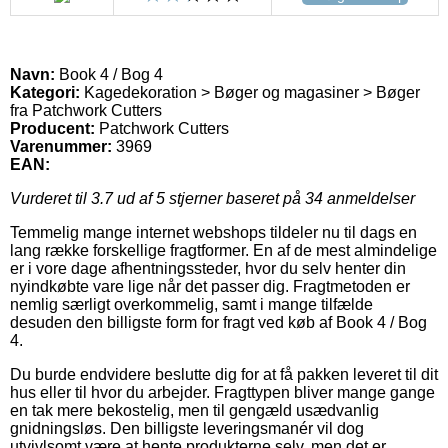
Navn:
Book 4 / Bog 4
Kategori:
Kagedekoration > Bøger og magasiner > Bøger
fra Patchwork Cutters
Producent:
Patchwork Cutters
Varenummer:
3969
EAN:
Vurderet til
3.7
ud af 5 stjerner baseret på
34
anmeldelser
Temmelig mange internet webshops tildeler nu til dags en
lang række forskellige fragtformer. En af de mest almindelige
er i vore dage afhentningssteder, hvor du selv henter din
nyindkøbte vare lige når det passer dig. Fragtmetoden er
nemlig særligt overkommelig, samt i mange tilfælde
desuden den billigste form for fragt ved køb af Book 4 / Bog
4.
Du burde endvidere beslutte dig for at få pakken leveret til dit
hus eller til hvor du arbejder. Fragttypen bliver mange gange
en tak mere bekostelig, men til gengæld usædvanlig
gnidningsløs. Den billigste leveringsmanér vil dog
utvivlsomt være at hente produkterne selv, men det er