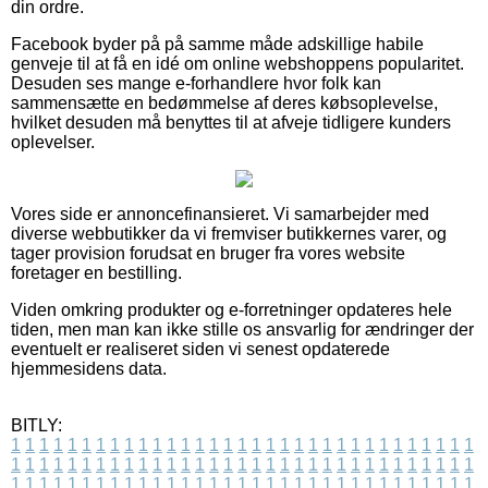
din ordre.
Facebook byder på på samme måde adskillige habile
genveje til at få en idé om online webshoppens popularitet.
Desuden ses mange e-forhandlere hvor folk kan
sammensætte en bedømmelse af deres købsoplevelse,
hvilket desuden må benyttes til at afveje tidligere kunders
oplevelser.
Vores side er annoncefinansieret. Vi samarbejder med
diverse webbutikker da vi fremviser butikkernes varer, og
tager provision forudsat en bruger fra vores website
foretager en bestilling.
Viden omkring produkter og e-forretninger opdateres hele
tiden, men man kan ikke stille os ansvarlig for ændringer der
eventuelt er realiseret siden vi senest opdaterede
hjemmesidens data.
BITLY:
1
1
1
1
1
1
1
1
1
1
1
1
1
1
1
1
1
1
1
1
1
1
1
1
1
1
1
1
1
1
1
1
1
1
1
1
1
1
1
1
1
1
1
1
1
1
1
1
1
1
1
1
1
1
1
1
1
1
1
1
1
1
1
1
1
1
1
1
1
1
1
1
1
1
1
1
1
1
1
1
1
1
1
1
1
1
1
1
1
1
1
1
1
1
1
1
1
1
1