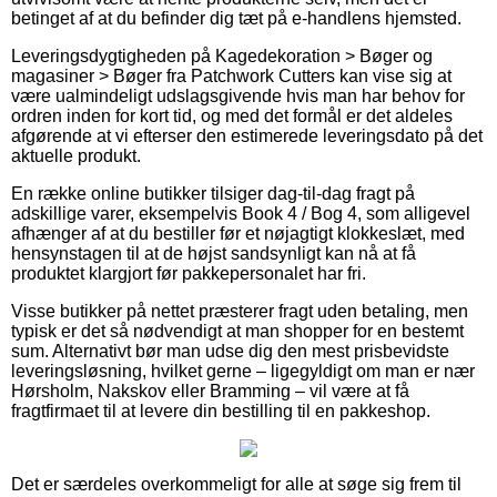
betinget af at du befinder dig tæt på e-handlens hjemsted.
Leveringsdygtigheden på Kagedekoration > Bøger og
magasiner > Bøger fra Patchwork Cutters kan vise sig at
være ualmindeligt udslagsgivende hvis man har behov for
ordren inden for kort tid, og med det formål er det aldeles
afgørende at vi efterser den estimerede leveringsdato på det
aktuelle produkt.
En række online butikker tilsiger dag-til-dag fragt på
adskillige varer, eksempelvis Book 4 / Bog 4, som alligevel
afhænger af at du bestiller før et nøjagtigt klokkeslæt, med
hensynstagen til at de højst sandsynligt kan nå at få
produktet klargjort før pakkepersonalet har fri.
Visse butikker på nettet præsterer fragt uden betaling, men
typisk er det så nødvendigt at man shopper for en bestemt
sum. Alternativt bør man udse dig den mest prisbevidste
leveringsløsning, hvilket gerne – ligegyldigt om man er nær
Hørsholm, Nakskov eller Bramming – vil være at få
fragtfirmaet til at levere din bestilling til en pakkeshop.
Det er særdeles overkommeligt for alle at søge sig frem til