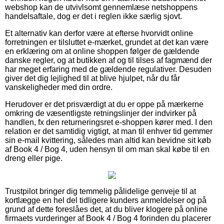
webshop kan de utvivlsomt gennemlæse netshoppens
handelsaftale, dog er det i reglen ikke særlig sjovt.
Et alternativ kan derfor være at efterse hvorvidt online
forretningen er tilsluttet e-mærket, grundet at det kan være
en erklæring om at online shoppen følger de gældende
danske regler, og at butikken af og til tilses af fagmænd der
har meget erfaring med de gældende regulativer. Desuden
giver det dig lejlighed til at blive hjulpet, når du får
vanskeligheder med din ordre.
Herudover er det prisværdigt at du er oppe på mærkerne
omkring de væsentligste retningslinjer der indvirker på
handlen, fx den returneringsret e-shoppen kører med. I den
relation er det samtidig vigtigt, at man til enhver tid gemmer
sin e-mail kvittering, således man altid kan bevidne sit køb
af Book 4 / Bog 4, uden hensyn til om man skal købe til en
dreng eller pige.
Trustpilot bringer dig temmelig pålidelige genveje til at
kortlægge en hel del tidligere kunders anmeldelser og på
grund af dette foreslåes det, at du bliver klogere på online
firmaets vurderinger af Book 4 / Bog 4 forinden du placerer