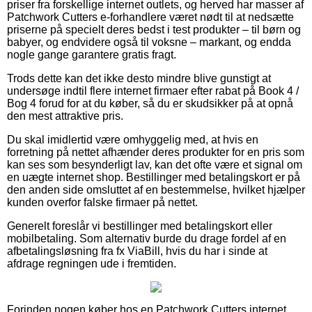
priser fra forskellige internet outlets, og herved har masser af
Patchwork Cutters e-forhandlere været nødt til at nedsætte
priserne på specielt deres bedst i test produkter – til børn og
babyer, og endvidere også til voksne – markant, og endda
nogle gange garantere gratis fragt.
Trods dette kan det ikke desto mindre blive gunstigt at
undersøge indtil flere internet firmaer efter rabat på Book 4 /
Bog 4 forud for at du køber, så du er skudsikker på at opnå
den mest attraktive pris.
Du skal imidlertid være omhyggelig med, at hvis en
forretning på nettet afhænder deres produkter for en pris som
kan ses som besynderligt lav, kan det ofte være et signal om
en uægte internet shop. Bestillinger med betalingskort er på
den anden side omsluttet af en bestemmelse, hvilket hjælper
kunden overfor falske firmaer på nettet.
Generelt foreslår vi bestillinger med betalingskort eller
mobilbetaling. Som alternativ burde du drage fordel af en
afbetalingsløsning fra fx ViaBill, hvis du har i sinde at
afdrage regningen ude i fremtiden.
Forinden nogen køber hos en Patchwork Cutters internet