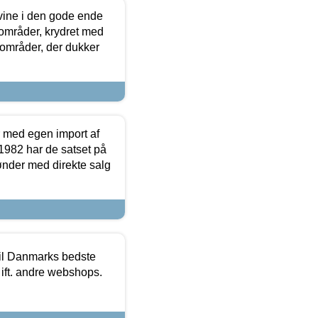
 vine i den gode ende
e områder, krydret med
 områder, der dukker
r med egen import af
i 1982 har de satset på
ønder med direkte salg
 til Danmarks bedste
 ift. andre webshops.