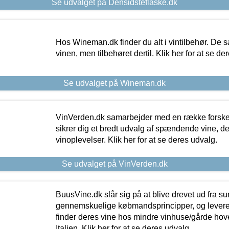
Se udvalget på Densidsteflaske.dk
Hos Wineman.dk finder du alt i vintilbehør. De s
vinen, men tilbehøret dertil. Klik her for at se de
Se udvalget på Wineman.dk
VinVerden.dk samarbejder med en række forskel
sikrer dig et bredt udvalg af spændende vine, de
vinoplevelser. Klik her for at se deres udvalg.
Se udvalget på VinVerden.dk
BuusVine.dk slår sig på at blive drevet ud fra s
gennemskuelige købmandsprincipper, og levere g
finder deres vine hos mindre vinhuse/gårde hove
Italien. Klik her for at se deres udvalg.