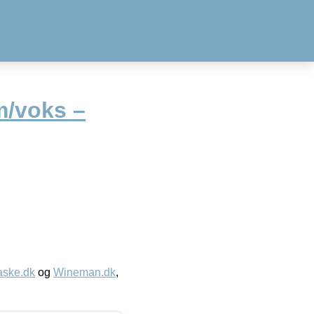
m/voks –
aske.dk
og
Wineman.dk
,