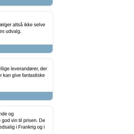
ælger altså ikke selve
res udvalg.
lige leverandører, der
r kan give fantastiske
unde og
od vin til prisen. De
dsalig i Frankrig og i