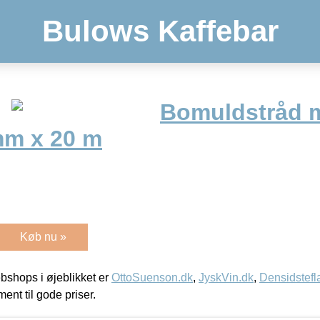
Bulows Kaffebar
Bomuldstråd 
mm x 20 m
Køb nu »
shops i øjeblikket er
OttoSuenson.dk
,
JyskVin.dk
,
Densidstefl
ment til gode priser.