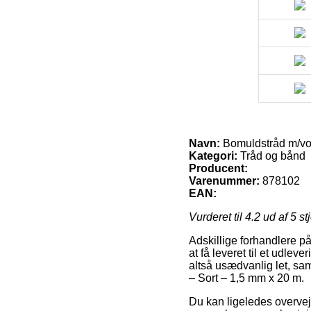
Navn:
Bomuldstråd m/vok
Kategori:
Tråd og bånd
Producent:
Varenummer:
878102
EAN:
Vurderet til
4.2
ud af 5 st
Adskillige forhandlere på
at få leveret til et udle
altså usædvanlig let, s
– Sort – 1,5 mm x 20 m.
Du kan ligeledes overveje 