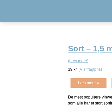
Sort – 1,5 
(Læs mere)
39
kr.
(Vis fragtpris)
Læs mere »
De mest populære vinweb
som alle har et stort sorti