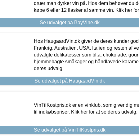
druer man dyrker vin på. Hos dem behøver du der
købe 6 eller 12 flasker af samme vin. Klik her fo
Se udvalget på BayVine.dk
Hos HaugaardVin.dk giver de deres kunder gode
Frankrig, Australien, USA, Italien og resten af v
udvalgte delikatesser som bl.a. chokolade, gourm
hjemmebagte småkager og håndlavede karameller
deres udvalg.
Se udvalget på HaugaardVin.dk
VinTilKostpris.dk er en vinklub, som giver dig m
til indkøbspriser. Klik her for at se deres udvalg.
Se udvalget på VinTilKostpris.dk