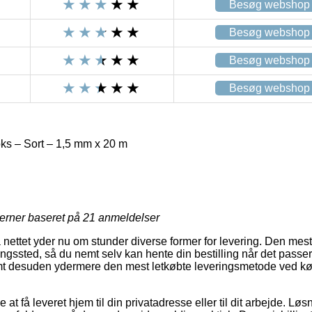
Besøg webshop
Besøg webshop
Besøg webshop
Besøg webshop
s – Sort – 1,5 mm x 20 m
jerner baseret på
21
anmeldelser
 nettet yder nu om stunder diverse former for levering. Den mest
veringssted, så du nemt selv kan hente din bestilling når det pass
amt desuden ydermere den mest letkøbte leveringsmetode ved k
at få leveret hjem til din privatadresse eller til dit arbejde. Lø