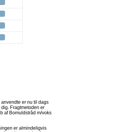
 anvendte er nu til dags
er dig. Fragtmetoden er
øb af Bomuldstråd m/voks
sningen er almindeligvis